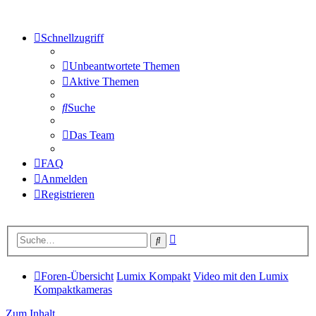
Schnellzugriff
Unbeantwortete Themen
Aktive Themen
Suche
Das Team
FAQ
Anmelden
Registrieren
Erweiterte
Suche
Suche
Foren-Übersicht
Lumix Kompakt
Video mit den Lumix
Kompaktkameras
Zum Inhalt