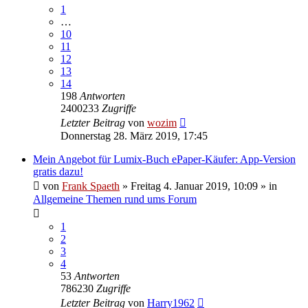
1
…
10
11
12
13
14
198
Antworten
2400233
Zugriffe
Letzter Beitrag
von
wozim
Donnerstag 28. März 2019, 17:45
Mein Angebot für Lumix-Buch ePaper-Käufer: App-Version
gratis dazu!
von
Frank Spaeth
» Freitag 4. Januar 2019, 10:09 » in
Allgemeine Themen rund ums Forum
1
2
3
4
53
Antworten
786230
Zugriffe
Letzter Beitrag
von
Harry1962