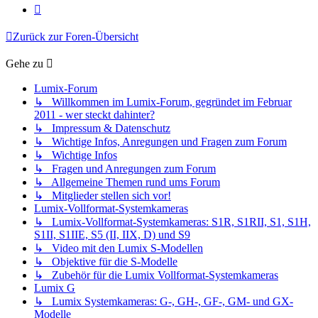
Nächste
Zurück zur Foren-Übersicht
Gehe zu
Lumix-Forum
↳ Willkommen im Lumix-Forum, gegründet im Februar
2011 - wer steckt dahinter?
↳ Impressum & Datenschutz
↳ Wichtige Infos, Anregungen und Fragen zum Forum
↳ Wichtige Infos
↳ Fragen und Anregungen zum Forum
↳ Allgemeine Themen rund ums Forum
↳ Mitglieder stellen sich vor!
Lumix-Vollformat-Systemkameras
↳ Lumix-Vollformat-Systemkameras: S1R, S1RII, S1, S1H,
S1II, S1IIE, S5 (II, IIX, D) und S9
↳ Video mit den Lumix S-Modellen
↳ Objektive für die S-Modelle
↳ Zubehör für die Lumix Vollformat-Systemkameras
Lumix G
↳ Lumix Systemkameras: G-, GH-, GF-, GM- und GX-
Modelle