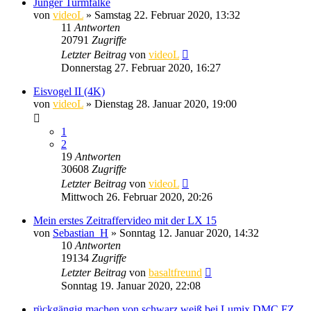
Junger Turmfalke
von
videoL
» Samstag 22. Februar 2020, 13:32
11
Antworten
20791
Zugriffe
Letzter Beitrag
von
videoL
Donnerstag 27. Februar 2020, 16:27
Eisvogel II (4K)
von
videoL
» Dienstag 28. Januar 2020, 19:00
1
2
19
Antworten
30608
Zugriffe
Letzter Beitrag
von
videoL
Mittwoch 26. Februar 2020, 20:26
Mein erstes Zeitraffervideo mit der LX 15
von
Sebastian_H
» Sonntag 12. Januar 2020, 14:32
10
Antworten
19134
Zugriffe
Letzter Beitrag
von
basaltfreund
Sonntag 19. Januar 2020, 22:08
rückgängig machen von schwarz weiß bei Lumix DMC FZ