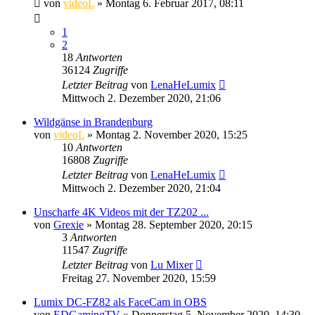
von
videoL
» Montag 6. Februar 2017, 08:11
1
2
18
Antworten
36124
Zugriffe
Letzter Beitrag
von
LenaHeLumix
Mittwoch 2. Dezember 2020, 21:06
Wildgänse in Brandenburg
von
videoL
» Montag 2. November 2020, 15:25
10
Antworten
16808
Zugriffe
Letzter Beitrag
von
LenaHeLumix
Mittwoch 2. Dezember 2020, 21:04
Unscharfe 4K Videos mit der TZ202 ...
von
Grexie
» Montag 28. September 2020, 20:15
3
Antworten
11547
Zugriffe
Letzter Beitrag
von
Lu Mixer
Freitag 27. November 2020, 15:59
Lumix DC-FZ82 als FaceCam in OBS
von
EDGamingTV
» Donnerstag 5. November 2020, 14:30