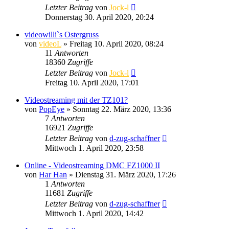
Letzter Beitrag
von
Jock-l
Donnerstag 30. April 2020, 20:24
videowilli`s Ostergruss
von
videoL
» Freitag 10. April 2020, 08:24
11
Antworten
18360
Zugriffe
Letzter Beitrag
von
Jock-l
Freitag 10. April 2020, 17:01
Videostreaming mit der TZ101?
von
PopEye
» Sonntag 22. März 2020, 13:36
7
Antworten
16921
Zugriffe
Letzter Beitrag
von
d-zug-schaffner
Mittwoch 1. April 2020, 23:58
Online - Videostreaming DMC FZ1000 II
von
Har Han
» Dienstag 31. März 2020, 17:26
1
Antworten
11681
Zugriffe
Letzter Beitrag
von
d-zug-schaffner
Mittwoch 1. April 2020, 14:42