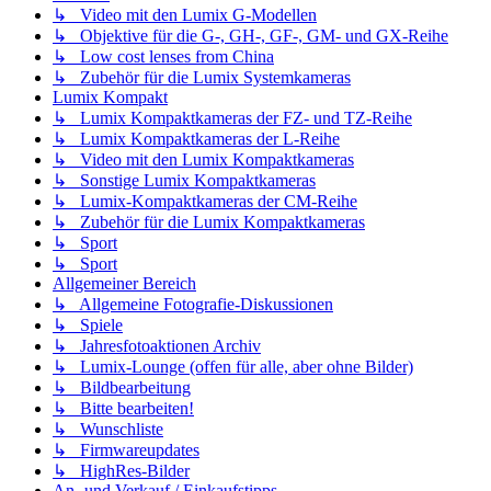
↳ Video mit den Lumix G-Modellen
↳ Objektive für die G-, GH-, GF-, GM- und GX-Reihe
↳ Low cost lenses from China
↳ Zubehör für die Lumix Systemkameras
Lumix Kompakt
↳ Lumix Kompaktkameras der FZ- und TZ-Reihe
↳ Lumix Kompaktkameras der L-Reihe
↳ Video mit den Lumix Kompaktkameras
↳ Sonstige Lumix Kompaktkameras
↳ Lumix-Kompaktkameras der CM-Reihe
↳ Zubehör für die Lumix Kompaktkameras
↳ Sport
↳ Sport
Allgemeiner Bereich
↳ Allgemeine Fotografie-Diskussionen
↳ Spiele
↳ Jahresfotoaktionen Archiv
↳ Lumix-Lounge (offen für alle, aber ohne Bilder)
↳ Bildbearbeitung
↳ Bitte bearbeiten!
↳ Wunschliste
↳ Firmwareupdates
↳ HighRes-Bilder
An- und Verkauf / Einkaufstipps