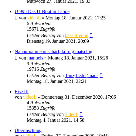
Mittwoch 27. Januar 2021, 19:33
U 995 Das U-Boot in Laboe
von
videoL
» Montag 18. Januar 2021, 17:25
6
Antworten
15671
Zugriffe
Letzter Beitrag
von
basaltfreund
Dienstag 19. Januar 2021, 20:09
Nahaufnahme unscharf, körnig matschig
von
manuels
» Montag 18. Januar 2021, 15:26
9
Antworten
19716
Zugriffe
Letzter Beitrag
von
Tanz(fleder)maus
Montag 18. Januar 2021, 22:21
Eise III
von
videoL
» Donnerstag 31. Dezember 2020, 17:06
4
Antworten
15358
Zugriffe
Letzter Beitrag
von
videoL
Montag 4. Januar 2021, 14:58
Überraschung
von
videoL
» Freitag 27. November 2020, 19:45