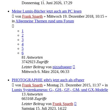
Donnerstag 11. Juni 2026, 17:29
Meine Lumix-Bücher jetzt auch am PC lesen
von
Frank Spaeth
» Mittwoch 19. Dezember 2018, 10:15 »
in
Allgemeine Themen rund ums Forum
1
2
3
4
5
6
81
Antworten
3742923
Zugriffe
Letzter Beitrag
von
pizzafragger
Mittwoch 6. März 2024, 06:33
PHOTOGRAPHIE gibt's jetzt auch als ePaper
von
Frank Spaeth
» Montag 21. Dezember 2015, 11:37 » in
Lumix Systemkameras: G-, GH-, GF-, GM- und GX-Modelle
13
Antworten
663168
Zugriffe
Letzter Beitrag
von
Frank Spaeth
Samstag 15. Juli 2023, 14:22