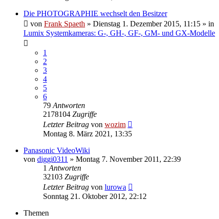
Die PHOTOGRAPHIE wechselt den Besitzer
von
Frank Spaeth
» Dienstag 1. Dezember 2015, 11:15 » in
Lumix Systemkameras: G-, GH-, GF-, GM- und GX-Modelle
1
2
3
4
5
6
79
Antworten
2178104
Zugriffe
Letzter Beitrag
von
wozim
Montag 8. März 2021, 13:35
Panasonic VideoWiki
von
diggi0311
» Montag 7. November 2011, 22:39
1
Antworten
32103
Zugriffe
Letzter Beitrag
von
lurowa
Sonntag 21. Oktober 2012, 22:12
Themen