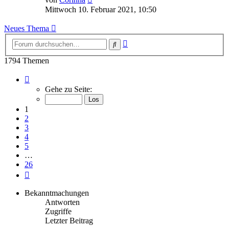
Beitrag
Mittwoch 10. Februar 2021, 10:50
Neues Thema
Erweiterte
Suche
Suche
1794 Themen
Seite
1
Gehe zu Seite:
von
26
1
2
3
4
5
…
26
Nächste
Bekanntmachungen
Antworten
Zugriffe
Letzter Beitrag