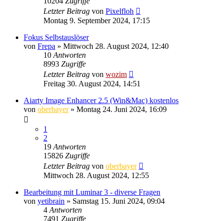
10204
Zugriffe
Letzter Beitrag
von
Pixelfloh
Montag 9. September 2024, 17:15
Fokus Selbstauslöser
von
Frepa
» Mittwoch 28. August 2024, 12:40
10
Antworten
8993
Zugriffe
Letzter Beitrag
von
wozim
Freitag 30. August 2024, 14:51
Aiarty Image Enhancer 2.5 (Win&Mac) kostenlos
von
oberbayer
» Montag 24. Juni 2024, 16:09
1
2
19
Antworten
15826
Zugriffe
Letzter Beitrag
von
oberbayer
Mittwoch 28. August 2024, 12:55
Bearbeitung mit Luminar 3 - diverse Fragen
von
yetibrain
» Samstag 15. Juni 2024, 09:04
4
Antworten
7491
Zugriffe