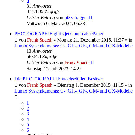
6
81
Antworten
3747805
Zugriffe
Letzter Beitrag
von
pizzafragger
Mittwoch 6. März 2024, 06:33
PHOTOGRAPHIE gibt's jetzt auch als ePaper
von
Frank Spaeth
» Montag 21. Dezember 2015, 11:37 » in
Lumix Systemkameras: G-, GH-, GF-, GM- und GX-Modelle
13
Antworten
663650
Zugriffe
Letzter Beitrag
von
Frank Spaeth
Samstag 15. Juli 2023, 14:22
Die PHOTOGRAPHIE wechselt den Besitzer
von
Frank Spaeth
» Dienstag 1. Dezember 2015, 11:15 » in
Lumix Systemkameras: G-, GH-, GF-, GM- und GX-Modelle
1
2
3
4
5
6