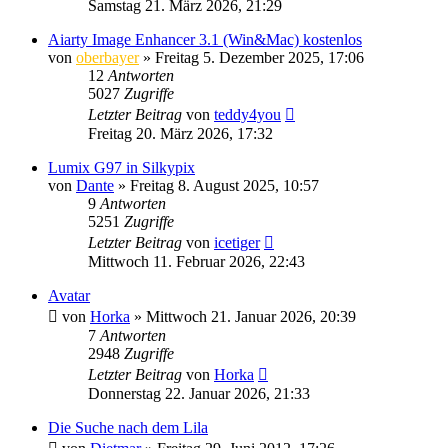
Samstag 21. März 2026, 21:29
Aiarty Image Enhancer 3.1 (Win&Mac) kostenlos
von
oberbayer
» Freitag 5. Dezember 2025, 17:06
12
Antworten
5027
Zugriffe
Letzter Beitrag
von
teddy4you
Freitag 20. März 2026, 17:32
Lumix G97 in Silkypix
von
Dante
» Freitag 8. August 2025, 10:57
9
Antworten
5251
Zugriffe
Letzter Beitrag
von
icetiger
Mittwoch 11. Februar 2026, 22:43
Avatar
von
Horka
» Mittwoch 21. Januar 2026, 20:39
7
Antworten
2948
Zugriffe
Letzter Beitrag
von
Horka
Donnerstag 22. Januar 2026, 21:33
Die Suche nach dem Lila