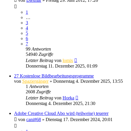
von
Dietmar
» Freitag 29. Juni 2012, 17:26
1
…
3
4
5
6
7
99
Antworten
54940
Zugriffe
Letzter Beitrag
von
lomix
Donnerstag 11. Dezember 2025, 01:09
27 Kostenlose Bildbearbeitungsprogramme
von
Spaziergänger
» Donnerstag 4. Dezember 2025, 13:55
1
Antworten
2608
Zugriffe
Letzter Beitrag
von
Horka
Donnerstag 4. Dezember 2025, 21:30
Adobe Creative Cloud Abo wird (teilweise) teuerer
von
cani#68
» Dienstag 17. Dezember 2024, 20:01