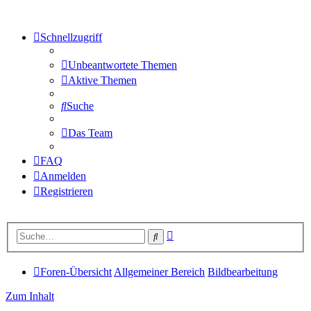
Schnellzugriff
Unbeantwortete Themen
Aktive Themen
Suche
Das Team
FAQ
Anmelden
Registrieren
Erweiterte
Suche
Suche
Foren-Übersicht
Allgemeiner Bereich
Bildbearbeitung
Zum Inhalt