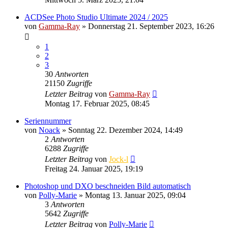
ACDSee Photo Studio Ultimate 2024 / 2025
von
Gamma-Ray
» Donnerstag 21. September 2023, 16:26
1
2
3
30
Antworten
21150
Zugriffe
Letzter Beitrag
von
Gamma-Ray
Montag 17. Februar 2025, 08:45
Seriennummer
von
Noack
» Sonntag 22. Dezember 2024, 14:49
2
Antworten
6288
Zugriffe
Letzter Beitrag
von
Jock-l
Freitag 24. Januar 2025, 19:19
Photoshop und DXO beschneiden Bild automatisch
von
Polly-Marie
» Montag 13. Januar 2025, 09:04
3
Antworten
5642
Zugriffe
Letzter Beitrag
von
Polly-Marie