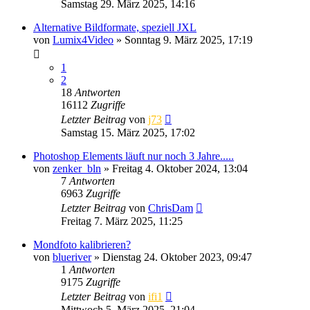
Samstag 29. März 2025, 14:16
Alternative Bildformate, speziell JXL
von
Lumix4Video
» Sonntag 9. März 2025, 17:19
1
2
18
Antworten
16112
Zugriffe
Letzter Beitrag
von
j73
Samstag 15. März 2025, 17:02
Photoshop Elements läuft nur noch 3 Jahre.....
von
zenker_bln
» Freitag 4. Oktober 2024, 13:04
7
Antworten
6963
Zugriffe
Letzter Beitrag
von
ChrisDam
Freitag 7. März 2025, 11:25
Mondfoto kalibrieren?
von
blueriver
» Dienstag 24. Oktober 2023, 09:47
1
Antworten
9175
Zugriffe
Letzter Beitrag
von
ifi1
Mittwoch 5. März 2025, 21:04