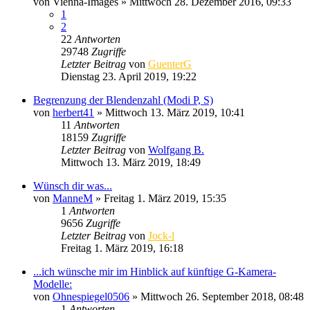
von
Vienna-Images
» Mittwoch 28. Dezember 2016, 09:33
1
2
22
Antworten
29748
Zugriffe
Letzter Beitrag
von
GuenterG
Dienstag 23. April 2019, 19:22
Begrenzung der Blendenzahl (Modi P, S)
von
herbert41
» Mittwoch 13. März 2019, 10:41
11
Antworten
18159
Zugriffe
Letzter Beitrag
von
Wolfgang B.
Mittwoch 13. März 2019, 18:49
Wünsch dir was...
von
ManneM
» Freitag 1. März 2019, 15:35
1
Antworten
9656
Zugriffe
Letzter Beitrag
von
Jock-l
Freitag 1. März 2019, 16:18
...ich wünsche mir im Hinblick auf künftige G-Kamera-
Modelle:
von
Ohnespiegel0506
» Mittwoch 26. September 2018, 08:48
1
Antworten