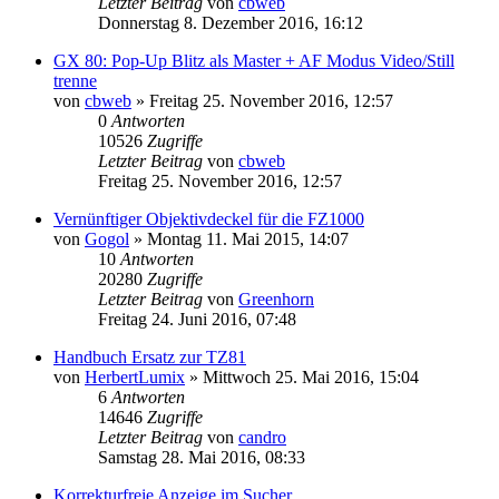
Letzter Beitrag
von
cbweb
Donnerstag 8. Dezember 2016, 16:12
GX 80: Pop-Up Blitz als Master + AF Modus Video/Still
trenne
von
cbweb
» Freitag 25. November 2016, 12:57
0
Antworten
10526
Zugriffe
Letzter Beitrag
von
cbweb
Freitag 25. November 2016, 12:57
Vernünftiger Objektivdeckel für die FZ1000
von
Gogol
» Montag 11. Mai 2015, 14:07
10
Antworten
20280
Zugriffe
Letzter Beitrag
von
Greenhorn
Freitag 24. Juni 2016, 07:48
Handbuch Ersatz zur TZ81
von
HerbertLumix
» Mittwoch 25. Mai 2016, 15:04
6
Antworten
14646
Zugriffe
Letzter Beitrag
von
candro
Samstag 28. Mai 2016, 08:33
Korrekturfreie Anzeige im Sucher