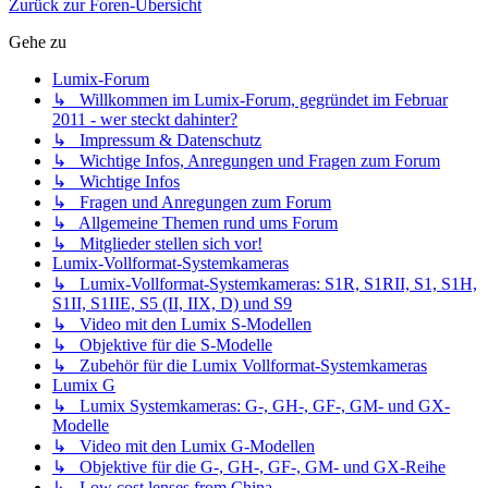
Zurück zur Foren-Übersicht
Gehe zu
Lumix-Forum
↳ Willkommen im Lumix-Forum, gegründet im Februar
2011 - wer steckt dahinter?
↳ Impressum & Datenschutz
↳ Wichtige Infos, Anregungen und Fragen zum Forum
↳ Wichtige Infos
↳ Fragen und Anregungen zum Forum
↳ Allgemeine Themen rund ums Forum
↳ Mitglieder stellen sich vor!
Lumix-Vollformat-Systemkameras
↳ Lumix-Vollformat-Systemkameras: S1R, S1RII, S1, S1H,
S1II, S1IIE, S5 (II, IIX, D) und S9
↳ Video mit den Lumix S-Modellen
↳ Objektive für die S-Modelle
↳ Zubehör für die Lumix Vollformat-Systemkameras
Lumix G
↳ Lumix Systemkameras: G-, GH-, GF-, GM- und GX-
Modelle
↳ Video mit den Lumix G-Modellen
↳ Objektive für die G-, GH-, GF-, GM- und GX-Reihe
↳ Low cost lenses from China