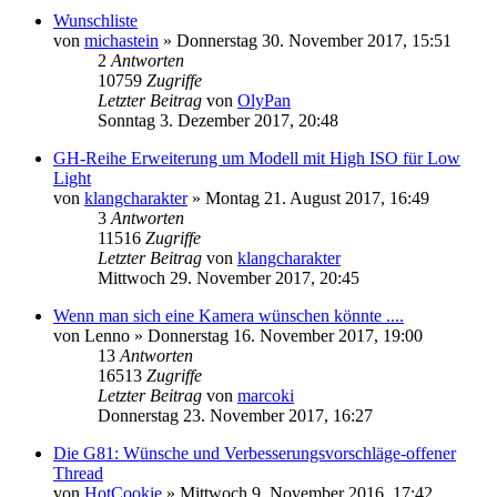
Wunschliste
von
michastein
» Donnerstag 30. November 2017, 15:51
2
Antworten
10759
Zugriffe
Letzter Beitrag
von
OlyPan
Sonntag 3. Dezember 2017, 20:48
GH-Reihe Erweiterung um Modell mit High ISO für Low
Light
von
klangcharakter
» Montag 21. August 2017, 16:49
3
Antworten
11516
Zugriffe
Letzter Beitrag
von
klangcharakter
Mittwoch 29. November 2017, 20:45
Wenn man sich eine Kamera wünschen könnte ....
von
Lenno
» Donnerstag 16. November 2017, 19:00
13
Antworten
16513
Zugriffe
Letzter Beitrag
von
marcoki
Donnerstag 23. November 2017, 16:27
Die G81: Wünsche und Verbesserungsvorschläge-offener
Thread
von
HotCookie
» Mittwoch 9. November 2016, 17:42