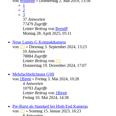
von
Willibohr
» Donnerstag 2. Mai 2019, 13:58
1
2
3
37
Antworten
77479
Zugriffe
Letzter Beitrag
von
BerndP
Montag 28. April 2025, 05:11
Neue Lumix-G Kompaktkamera
von
j73
» Dienstag 3. September 2024, 13:23
10
Antworten
78884
Zugriffe
Letzter Beitrag
von
j73
Donnerstag 19. Dezember 2024, 17:07
Mehrfachbelichtung G9II
von
1Birgit
» Freitag 3. Mai 2024, 10:28
4
Antworten
10793
Zugriffe
Letzter Beitrag
von
1Birgit
Freitag 10. Mai 2024, 14:38
Pre-Burst als Standard bei High-End Kameras
von
j73
» Sonntag 15. Januar 2023, 16:23
8
Antworten