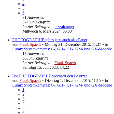
4
5
6
81
Antworten
3745940
Zugriffe
Letzter Beitrag
von
pizzafragger
Mittwoch 6. März 2024, 06:33
PHOTOGRAPHIE gibt's jetzt auch als ePaper
von
Frank Spaeth
» Montag 21. Dezember 2015, 11:37 » in
Lumix Systemkameras: G-, GH-, GF-, GM- und GX-Modelle
13
Antworten
663543
Zugriffe
Letzter Beitrag
von
Frank Spaeth
Samstag 15. Juli 2023, 14:22
Die PHOTOGRAPHIE wechselt den Besitzer
von
Frank Spaeth
» Dienstag 1. Dezember 2015, 11:15 » in
Lumix Systemkameras: G-, GH-, GF-, GM- und GX-Modelle
1
2
3
4
5
6