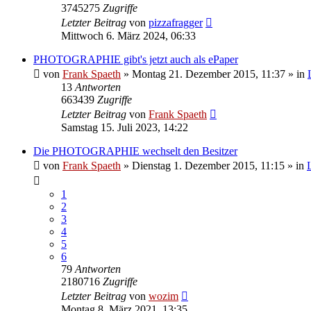
3745275
Zugriffe
Letzter Beitrag
von
pizzafragger
Mittwoch 6. März 2024, 06:33
PHOTOGRAPHIE gibt's jetzt auch als ePaper
von
Frank Spaeth
» Montag 21. Dezember 2015, 11:37 » in
13
Antworten
663439
Zugriffe
Letzter Beitrag
von
Frank Spaeth
Samstag 15. Juli 2023, 14:22
Die PHOTOGRAPHIE wechselt den Besitzer
von
Frank Spaeth
» Dienstag 1. Dezember 2015, 11:15 » in
1
2
3
4
5
6
79
Antworten
2180716
Zugriffe
Letzter Beitrag
von
wozim
Montag 8. März 2021, 13:35