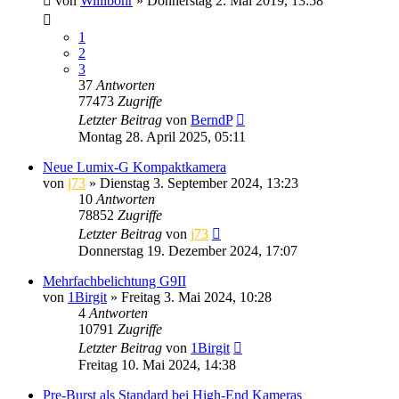
von
Willibohr
» Donnerstag 2. Mai 2019, 13:58
1
2
3
37
Antworten
77473
Zugriffe
Letzter Beitrag
von
BerndP
Montag 28. April 2025, 05:11
Neue Lumix-G Kompaktkamera
von
j73
» Dienstag 3. September 2024, 13:23
10
Antworten
78852
Zugriffe
Letzter Beitrag
von
j73
Donnerstag 19. Dezember 2024, 17:07
Mehrfachbelichtung G9II
von
1Birgit
» Freitag 3. Mai 2024, 10:28
4
Antworten
10791
Zugriffe
Letzter Beitrag
von
1Birgit
Freitag 10. Mai 2024, 14:38
Pre-Burst als Standard bei High-End Kameras