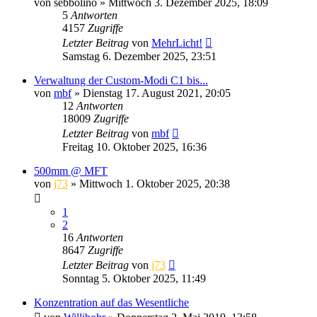
von
sebbolino
» Mittwoch 3. Dezember 2025, 18:09
5
Antworten
4157
Zugriffe
Letzter Beitrag
von
MehrLicht!
Samstag 6. Dezember 2025, 23:51
Verwaltung der Custom-Modi C1 bis...
von
mbf
» Dienstag 17. August 2021, 20:05
12
Antworten
18009
Zugriffe
Letzter Beitrag
von
mbf
Freitag 10. Oktober 2025, 16:36
500mm @ MFT
von
j73
» Mittwoch 1. Oktober 2025, 20:38
1
2
16
Antworten
8647
Zugriffe
Letzter Beitrag
von
j73
Sonntag 5. Oktober 2025, 11:49
Konzentration auf das Wesentliche