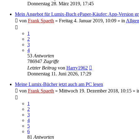
Donnerstag 28. März 2019, 17:45
Mein Angebot für Lumix-Buch ePaper-Käufer: App-Version gra
von
Frank Spaeth
» Freitag 4. Januar 2019, 10:09 » in
Allge
1
2
3
4
53
Antworten
786947
Zugriffe
Letzter Beitrag
von
Harry1962
Donnerstag 11. Juni 2026, 17:29
Meine Lumix-Bücher jetzt auch am PC lesen
von
Frank Spaeth
» Mittwoch 19. Dezember 2018, 10:15 » i
1
2
3
4
5
6
81
Antworten