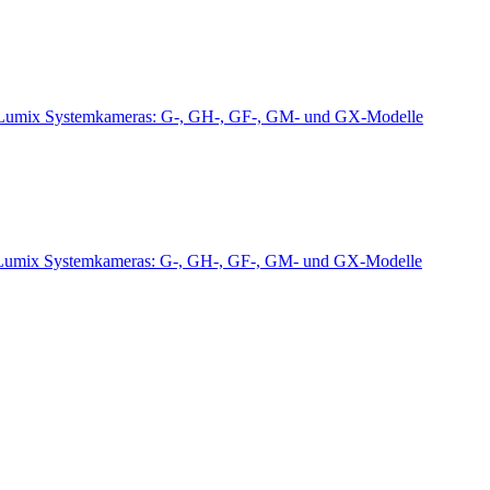
Lumix Systemkameras: G-, GH-, GF-, GM- und GX-Modelle
Lumix Systemkameras: G-, GH-, GF-, GM- und GX-Modelle