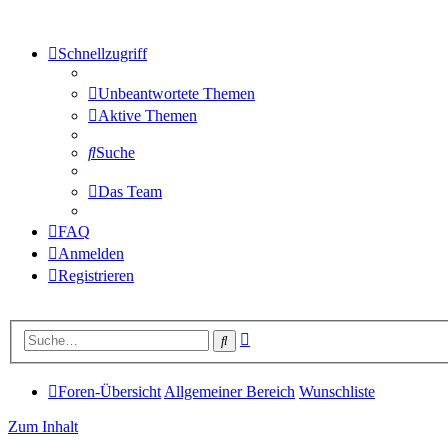
Schnellzugriff
Unbeantwortete Themen
Aktive Themen
Suche
Das Team
FAQ
Anmelden
Registrieren
Erweiterte
Suche
Suche
Foren-Übersicht
Allgemeiner Bereich
Wunschliste
Zum Inhalt