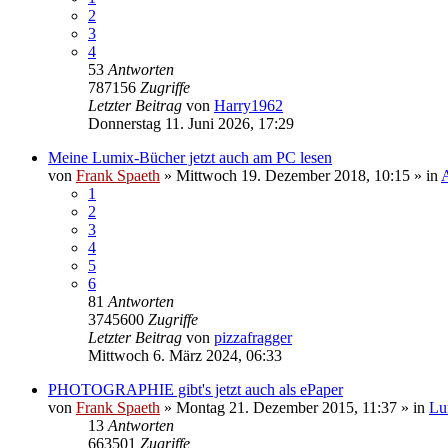
2
3
4
53
Antworten
787156
Zugriffe
Letzter Beitrag
von
Harry1962
Donnerstag 11. Juni 2026, 17:29
Meine Lumix-Bücher jetzt auch am PC lesen
von
Frank Spaeth
» Mittwoch 19. Dezember 2018, 10:15 » in
1
2
3
4
5
6
81
Antworten
3745600
Zugriffe
Letzter Beitrag
von
pizzafragger
Mittwoch 6. März 2024, 06:33
PHOTOGRAPHIE gibt's jetzt auch als ePaper
von
Frank Spaeth
» Montag 21. Dezember 2015, 11:37 » in
Lu
13
Antworten
663501
Zugriffe