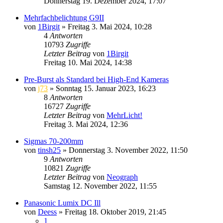
Donnerstag 19. Dezember 2024, 17:07
Mehrfachbelichtung G9II
von
1Birgit
» Freitag 3. Mai 2024, 10:28
4
Antworten
10793
Zugriffe
Letzter Beitrag
von
1Birgit
Freitag 10. Mai 2024, 14:38
Pre-Burst als Standard bei High-End Kameras
von
j73
» Sonntag 15. Januar 2023, 16:23
8
Antworten
16727
Zugriffe
Letzter Beitrag
von
MehrLicht!
Freitag 3. Mai 2024, 12:36
Sigmas 70-200mm
von
tinsh25
» Donnerstag 3. November 2022, 11:50
9
Antworten
10821
Zugriffe
Letzter Beitrag
von
Neograph
Samstag 12. November 2022, 11:55
Panasonic Lumix DC Ill
von
Deess
» Freitag 18. Oktober 2019, 21:45
1