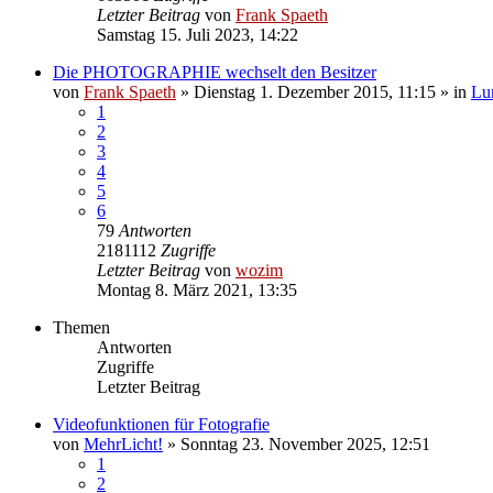
Letzter Beitrag
von
Frank Spaeth
Samstag 15. Juli 2023, 14:22
Die PHOTOGRAPHIE wechselt den Besitzer
von
Frank Spaeth
» Dienstag 1. Dezember 2015, 11:15 » in
Lu
1
2
3
4
5
6
79
Antworten
2181112
Zugriffe
Letzter Beitrag
von
wozim
Montag 8. März 2021, 13:35
Themen
Antworten
Zugriffe
Letzter Beitrag
Videofunktionen für Fotografie
von
MehrLicht!
» Sonntag 23. November 2025, 12:51
1
2