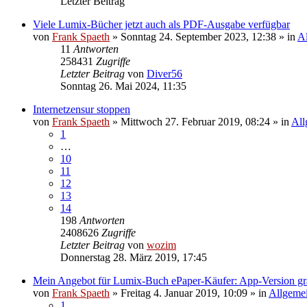
Letzter Beitrag
Viele Lumix-Bücher jetzt auch als PDF-Ausgabe verfügbar
von
Frank Spaeth
» Sonntag 24. September 2023, 12:38 » in
A
11
Antworten
258431
Zugriffe
Letzter Beitrag
von
Diver56
Sonntag 26. Mai 2024, 11:35
Internetzensur stoppen
von
Frank Spaeth
» Mittwoch 27. Februar 2019, 08:24 » in
All
1
…
10
11
12
13
14
198
Antworten
2408626
Zugriffe
Letzter Beitrag
von
wozim
Donnerstag 28. März 2019, 17:45
Mein Angebot für Lumix-Buch ePaper-Käufer: App-Version gra
von
Frank Spaeth
» Freitag 4. Januar 2019, 10:09 » in
Allgeme
1