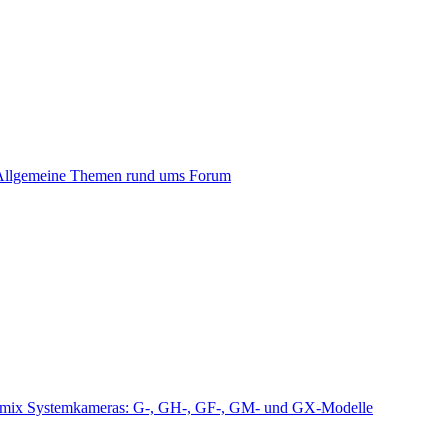
Allgemeine Themen rund ums Forum
mix Systemkameras: G-, GH-, GF-, GM- und GX-Modelle