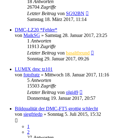
18
Antworten
26704
Zugriffe
Letzter Beitrag
von
SG92BN
Samstag 18. März 2017, 11:14
DMC-LZ20 *Fehler*
von
MaikSG
» Samstag 28. Januar 2017, 23:25
1
Antworten
11913
Zugriffe
Letzter Beitrag
von
basaltfreund
Sonntag 29. Januar 2017, 09:26
LUMIX dmc tz101
von
fotofratz
» Mittwoch 18. Januar 2017, 11:16
5
Antworten
15503
Zugriffe
Letzter Beitrag
von
olgi49
Donnerstag 19. Januar 2017, 20:57
Bildqualität der DMC-FT5 grottig schlecht
von
siegfriedp
» Sonntag 5. Juli 2015, 15:32
1
2
27
Antworten