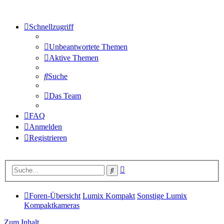
Schnellzugriff
Unbeantwortete Themen
Aktive Themen
Suche
Das Team
FAQ
Anmelden
Registrieren
Erweiterte
Suche
Suche
Foren-Übersicht
Lumix Kompakt
Sonstige Lumix
Kompaktkameras
Zum Inhalt