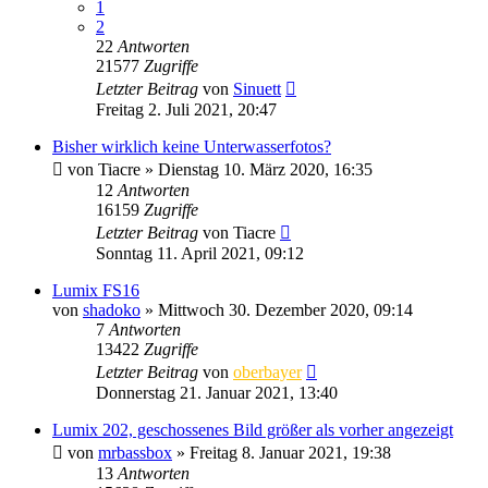
1
2
22
Antworten
21577
Zugriffe
Letzter Beitrag
von
Sinuett
Freitag 2. Juli 2021, 20:47
Bisher wirklich keine Unterwasserfotos?
von
Tiacre
» Dienstag 10. März 2020, 16:35
12
Antworten
16159
Zugriffe
Letzter Beitrag
von
Tiacre
Sonntag 11. April 2021, 09:12
Lumix FS16
von
shadoko
» Mittwoch 30. Dezember 2020, 09:14
7
Antworten
13422
Zugriffe
Letzter Beitrag
von
oberbayer
Donnerstag 21. Januar 2021, 13:40
Lumix 202, geschossenes Bild größer als vorher angezeigt
von
mrbassbox
» Freitag 8. Januar 2021, 19:38
13
Antworten