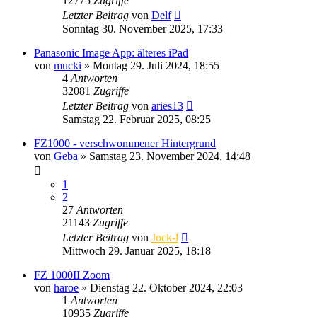
12775
Zugriffe
Letzter Beitrag
von
Delf
Sonntag 30. November 2025, 17:33
Panasonic Image App: älteres iPad
von
mucki
» Montag 29. Juli 2024, 18:55
4
Antworten
32081
Zugriffe
Letzter Beitrag
von
aries13
Samstag 22. Februar 2025, 08:25
FZ1000 - verschwommener Hintergrund
von
Geba
» Samstag 23. November 2024, 14:48
1
2
27
Antworten
21143
Zugriffe
Letzter Beitrag
von
Jock-l
Mittwoch 29. Januar 2025, 18:18
FZ 1000II Zoom
von
haroe
» Dienstag 22. Oktober 2024, 22:03
1
Antworten
10935
Zugriffe