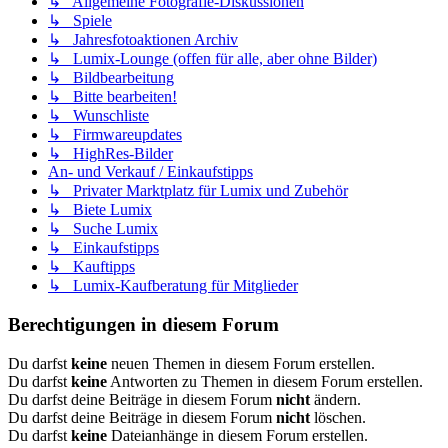
↳ Allgemeine Fotografie-Diskussionen
↳ Spiele
↳ Jahresfotoaktionen Archiv
↳ Lumix-Lounge (offen für alle, aber ohne Bilder)
↳ Bildbearbeitung
↳ Bitte bearbeiten!
↳ Wunschliste
↳ Firmwareupdates
↳ HighRes-Bilder
An- und Verkauf / Einkaufstipps
↳ Privater Marktplatz für Lumix und Zubehör
↳ Biete Lumix
↳ Suche Lumix
↳ Einkaufstipps
↳ Kauftipps
↳ Lumix-Kaufberatung für Mitglieder
Berechtigungen in diesem Forum
Du darfst
keine
neuen Themen in diesem Forum erstellen.
Du darfst
keine
Antworten zu Themen in diesem Forum erstellen.
Du darfst deine Beiträge in diesem Forum
nicht
ändern.
Du darfst deine Beiträge in diesem Forum
nicht
löschen.
Du darfst
keine
Dateianhänge in diesem Forum erstellen.