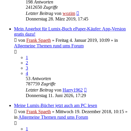
198
Antworten
2412650
Zugriffe
Letzter Beitrag
von
wozim
Donnerstag 28. März 2019, 17:45
Mein Angebot für Lumix-Buch ePaper-Käufer: App-Version
gratis dazu!
von
Frank Spaeth
» Freitag 4. Januar 2019, 10:09 » in
Allgemeine Themen rund ums Forum
1
2
3
4
53
Antworten
787759
Zugriffe
Letzter Beitrag
von
Harry1962
Donnerstag 11. Juni 2026, 17:29
Meine Lumix-Bücher jetzt auch am PC lesen
von
Frank Spaeth
» Mittwoch 19. Dezember 2018, 10:15 »
in
Allgemeine Themen rund ums Forum
1