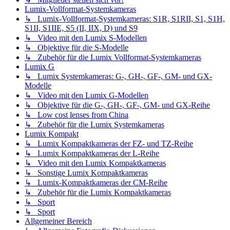
Lumix-Vollformat-Systemkameras
↳ Lumix-Vollformat-Systemkameras: S1R, S1RII, S1, S1H,
S1II, S1IIE, S5 (II, IIX, D) und S9
↳ Video mit den Lumix S-Modellen
↳ Objektive für die S-Modelle
↳ Zubehör für die Lumix Vollformat-Systemkameras
Lumix G
↳ Lumix Systemkameras: G-, GH-, GF-, GM- und GX-
Modelle
↳ Video mit den Lumix G-Modellen
↳ Objektive für die G-, GH-, GF-, GM- und GX-Reihe
↳ Low cost lenses from China
↳ Zubehör für die Lumix Systemkameras
Lumix Kompakt
↳ Lumix Kompaktkameras der FZ- und TZ-Reihe
↳ Lumix Kompaktkameras der L-Reihe
↳ Video mit den Lumix Kompaktkameras
↳ Sonstige Lumix Kompaktkameras
↳ Lumix-Kompaktkameras der CM-Reihe
↳ Zubehör für die Lumix Kompaktkameras
↳ Sport
↳ Sport
Allgemeiner Bereich