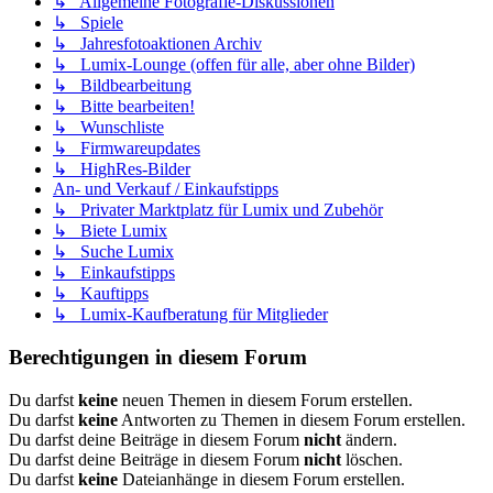
↳ Allgemeine Fotografie-Diskussionen
↳ Spiele
↳ Jahresfotoaktionen Archiv
↳ Lumix-Lounge (offen für alle, aber ohne Bilder)
↳ Bildbearbeitung
↳ Bitte bearbeiten!
↳ Wunschliste
↳ Firmwareupdates
↳ HighRes-Bilder
An- und Verkauf / Einkaufstipps
↳ Privater Marktplatz für Lumix und Zubehör
↳ Biete Lumix
↳ Suche Lumix
↳ Einkaufstipps
↳ Kauftipps
↳ Lumix-Kaufberatung für Mitglieder
Berechtigungen in diesem Forum
Du darfst
keine
neuen Themen in diesem Forum erstellen.
Du darfst
keine
Antworten zu Themen in diesem Forum erstellen.
Du darfst deine Beiträge in diesem Forum
nicht
ändern.
Du darfst deine Beiträge in diesem Forum
nicht
löschen.
Du darfst
keine
Dateianhänge in diesem Forum erstellen.