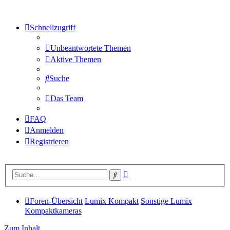
Schnellzugriff
Unbeantwortete Themen
Aktive Themen
Suche
Das Team
FAQ
Anmelden
Registrieren
Erweiterte
Suche
Suche
Foren-Übersicht
Lumix Kompakt
Sonstige Lumix
Kompaktkameras
Zum Inhalt