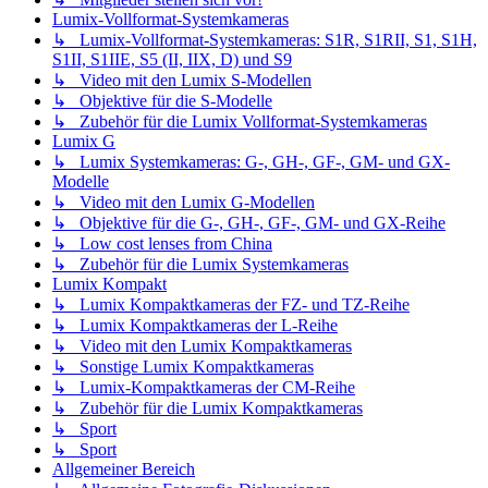
Lumix-Vollformat-Systemkameras
↳ Lumix-Vollformat-Systemkameras: S1R, S1RII, S1, S1H,
S1II, S1IIE, S5 (II, IIX, D) und S9
↳ Video mit den Lumix S-Modellen
↳ Objektive für die S-Modelle
↳ Zubehör für die Lumix Vollformat-Systemkameras
Lumix G
↳ Lumix Systemkameras: G-, GH-, GF-, GM- und GX-
Modelle
↳ Video mit den Lumix G-Modellen
↳ Objektive für die G-, GH-, GF-, GM- und GX-Reihe
↳ Low cost lenses from China
↳ Zubehör für die Lumix Systemkameras
Lumix Kompakt
↳ Lumix Kompaktkameras der FZ- und TZ-Reihe
↳ Lumix Kompaktkameras der L-Reihe
↳ Video mit den Lumix Kompaktkameras
↳ Sonstige Lumix Kompaktkameras
↳ Lumix-Kompaktkameras der CM-Reihe
↳ Zubehör für die Lumix Kompaktkameras
↳ Sport
↳ Sport
Allgemeiner Bereich