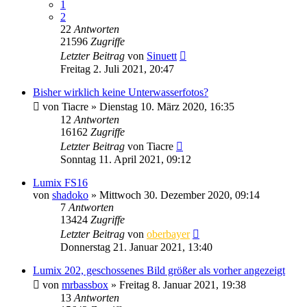
1
2
22
Antworten
21596
Zugriffe
Letzter Beitrag
von
Sinuett
Freitag 2. Juli 2021, 20:47
Bisher wirklich keine Unterwasserfotos?
von
Tiacre
» Dienstag 10. März 2020, 16:35
12
Antworten
16162
Zugriffe
Letzter Beitrag
von
Tiacre
Sonntag 11. April 2021, 09:12
Lumix FS16
von
shadoko
» Mittwoch 30. Dezember 2020, 09:14
7
Antworten
13424
Zugriffe
Letzter Beitrag
von
oberbayer
Donnerstag 21. Januar 2021, 13:40
Lumix 202, geschossenes Bild größer als vorher angezeigt
von
mrbassbox
» Freitag 8. Januar 2021, 19:38
13
Antworten