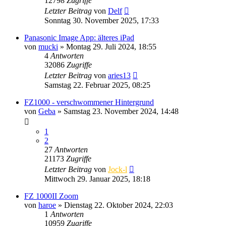
12798
Zugriffe
Letzter Beitrag
von
Delf
Sonntag 30. November 2025, 17:33
Panasonic Image App: älteres iPad
von
mucki
» Montag 29. Juli 2024, 18:55
4
Antworten
32086
Zugriffe
Letzter Beitrag
von
aries13
Samstag 22. Februar 2025, 08:25
FZ1000 - verschwommener Hintergrund
von
Geba
» Samstag 23. November 2024, 14:48
1
2
27
Antworten
21173
Zugriffe
Letzter Beitrag
von
Jock-l
Mittwoch 29. Januar 2025, 18:18
FZ 1000II Zoom
von
haroe
» Dienstag 22. Oktober 2024, 22:03
1
Antworten
10959
Zugriffe