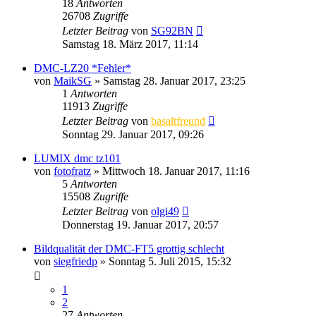
18
Antworten
26708
Zugriffe
Letzter Beitrag
von
SG92BN
Samstag 18. März 2017, 11:14
DMC-LZ20 *Fehler*
von
MaikSG
» Samstag 28. Januar 2017, 23:25
1
Antworten
11913
Zugriffe
Letzter Beitrag
von
basaltfreund
Sonntag 29. Januar 2017, 09:26
LUMIX dmc tz101
von
fotofratz
» Mittwoch 18. Januar 2017, 11:16
5
Antworten
15508
Zugriffe
Letzter Beitrag
von
olgi49
Donnerstag 19. Januar 2017, 20:57
Bildqualität der DMC-FT5 grottig schlecht
von
siegfriedp
» Sonntag 5. Juli 2015, 15:32
1
2
27
Antworten