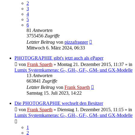
2
3
4
5
6
81
Antworten
3755456
Zugriffe
Letzter Beitrag
von
pizzafragger
Mittwoch 6. März 2024, 06:33
PHOTOGRAPHIE gibt's jetzt auch als ePaper
von
Frank Spaeth
» Montag 21. Dezember 2015, 11:37 » in
Lumix Systemkameras: G-, GH-, GF-, GM- und GX-Modelle
13
Antworten
663841
Zugriffe
Letzter Beitrag
von
Frank Spaeth
Samstag 15. Juli 2023, 14:22
Die PHOTOGRAPHIE wechselt den Besitzer
von
Frank Spaeth
» Dienstag 1. Dezember 2015, 11:15 » in
Lumix Systemkameras: G-, GH-, GF-, GM- und GX-Modelle
1
2