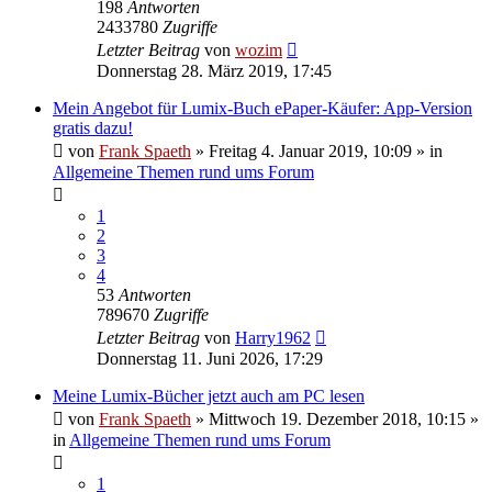
198
Antworten
2433780
Zugriffe
Letzter Beitrag
von
wozim
Donnerstag 28. März 2019, 17:45
Mein Angebot für Lumix-Buch ePaper-Käufer: App-Version
gratis dazu!
von
Frank Spaeth
» Freitag 4. Januar 2019, 10:09 » in
Allgemeine Themen rund ums Forum
1
2
3
4
53
Antworten
789670
Zugriffe
Letzter Beitrag
von
Harry1962
Donnerstag 11. Juni 2026, 17:29
Meine Lumix-Bücher jetzt auch am PC lesen
von
Frank Spaeth
» Mittwoch 19. Dezember 2018, 10:15 »
in
Allgemeine Themen rund ums Forum
1