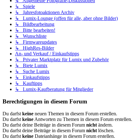
↳ Allgemeine Fotografie-Diskussionen
↳ Spiele
↳ Jahresfotoaktionen Archiv
↳ Lumix-Lounge (offen für alle, aber ohne Bilder)
↳ Bildbearbeitung
↳ Bitte bearbeiten!
↳ Wunschliste
↳ Firmwareupdates
↳ HighRes-Bilder
An- und Verkauf / Einkaufstipps
↳ Privater Marktplatz für Lumix und Zubehör
↳ Biete Lumix
↳ Suche Lumix
↳ Einkaufstipps
↳ Kauftipps
↳ Lumix-Kaufberatung für Mitglieder
Berechtigungen in diesem Forum
Du darfst
keine
neuen Themen in diesem Forum erstellen.
Du darfst
keine
Antworten zu Themen in diesem Forum erstellen.
Du darfst deine Beiträge in diesem Forum
nicht
ändern.
Du darfst deine Beiträge in diesem Forum
nicht
löschen.
Du darfst
keine
Dateianhänge in diesem Forum erstellen.