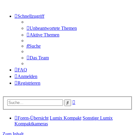
Schnellzugriff
Unbeantwortete Themen
Aktive Themen
Suche
Das Team
FAQ
Anmelden
Registrieren
Erweiterte
Suche
Suche
Foren-Übersicht
Lumix Kompakt
Sonstige Lumix
Kompaktkameras
Zum Inhalt