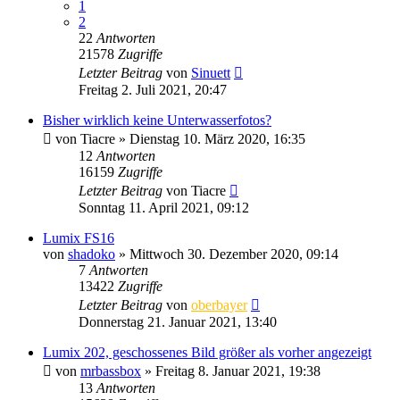
1
2
22
Antworten
21578
Zugriffe
Letzter Beitrag
von
Sinuett
Freitag 2. Juli 2021, 20:47
Bisher wirklich keine Unterwasserfotos?
von
Tiacre
» Dienstag 10. März 2020, 16:35
12
Antworten
16159
Zugriffe
Letzter Beitrag
von
Tiacre
Sonntag 11. April 2021, 09:12
Lumix FS16
von
shadoko
» Mittwoch 30. Dezember 2020, 09:14
7
Antworten
13422
Zugriffe
Letzter Beitrag
von
oberbayer
Donnerstag 21. Januar 2021, 13:40
Lumix 202, geschossenes Bild größer als vorher angezeigt
von
mrbassbox
» Freitag 8. Januar 2021, 19:38
13
Antworten