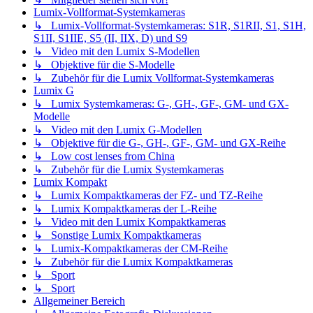
Lumix-Vollformat-Systemkameras
↳ Lumix-Vollformat-Systemkameras: S1R, S1RII, S1, S1H,
S1II, S1IIE, S5 (II, IIX, D) und S9
↳ Video mit den Lumix S-Modellen
↳ Objektive für die S-Modelle
↳ Zubehör für die Lumix Vollformat-Systemkameras
Lumix G
↳ Lumix Systemkameras: G-, GH-, GF-, GM- und GX-
Modelle
↳ Video mit den Lumix G-Modellen
↳ Objektive für die G-, GH-, GF-, GM- und GX-Reihe
↳ Low cost lenses from China
↳ Zubehör für die Lumix Systemkameras
Lumix Kompakt
↳ Lumix Kompaktkameras der FZ- und TZ-Reihe
↳ Lumix Kompaktkameras der L-Reihe
↳ Video mit den Lumix Kompaktkameras
↳ Sonstige Lumix Kompaktkameras
↳ Lumix-Kompaktkameras der CM-Reihe
↳ Zubehör für die Lumix Kompaktkameras
↳ Sport
↳ Sport
Allgemeiner Bereich