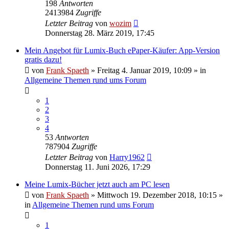
198
Antworten
2413984
Zugriffe
Letzter Beitrag
von
wozim
Donnerstag 28. März 2019, 17:45
Mein Angebot für Lumix-Buch ePaper-Käufer: App-Version
gratis dazu!
von
Frank Spaeth
» Freitag 4. Januar 2019, 10:09 » in
Allgemeine Themen rund ums Forum
1
2
3
4
53
Antworten
787904
Zugriffe
Letzter Beitrag
von
Harry1962
Donnerstag 11. Juni 2026, 17:29
Meine Lumix-Bücher jetzt auch am PC lesen
von
Frank Spaeth
» Mittwoch 19. Dezember 2018, 10:15 »
in
Allgemeine Themen rund ums Forum
1