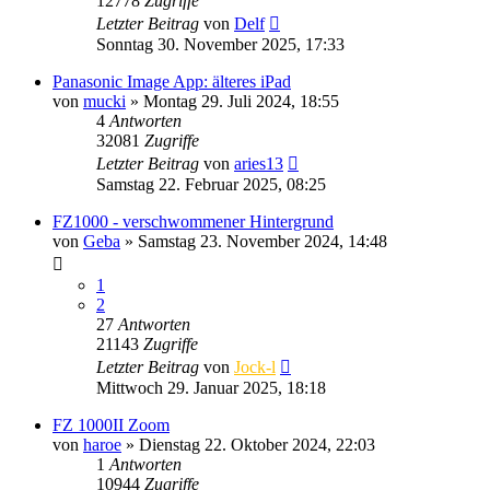
12778
Zugriffe
Letzter Beitrag
von
Delf
Sonntag 30. November 2025, 17:33
Panasonic Image App: älteres iPad
von
mucki
» Montag 29. Juli 2024, 18:55
4
Antworten
32081
Zugriffe
Letzter Beitrag
von
aries13
Samstag 22. Februar 2025, 08:25
FZ1000 - verschwommener Hintergrund
von
Geba
» Samstag 23. November 2024, 14:48
1
2
27
Antworten
21143
Zugriffe
Letzter Beitrag
von
Jock-l
Mittwoch 29. Januar 2025, 18:18
FZ 1000II Zoom
von
haroe
» Dienstag 22. Oktober 2024, 22:03
1
Antworten
10944
Zugriffe