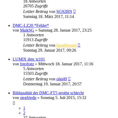
18
Antworten
26705
Zugriffe
Letzter Beitrag
von
SG92BN
Samstag 18. März 2017, 11:14
DMC-LZ20 *Fehler*
von
MaikSG
» Samstag 28. Januar 2017, 23:25
1
Antworten
11913
Zugriffe
Letzter Beitrag
von
basaltfreund
Sonntag 29. Januar 2017, 09:26
LUMIX dmc tz101
von
fotofratz
» Mittwoch 18. Januar 2017, 11:16
5
Antworten
15503
Zugriffe
Letzter Beitrag
von
olgi49
Donnerstag 19. Januar 2017, 20:57
Bildqualität der DMC-FT5 grottig schlecht
von
siegfriedp
» Sonntag 5. Juli 2015, 15:32
1
2
27
Antworten