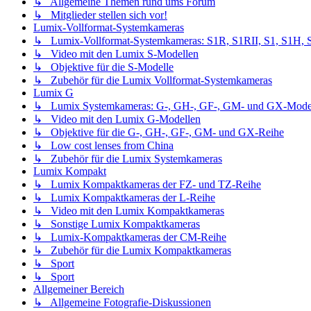
↳ Allgemeine Themen rund ums Forum
↳ Mitglieder stellen sich vor!
Lumix-Vollformat-Systemkameras
↳ Lumix-Vollformat-Systemkameras: S1R, S1RII, S1, S1H, S1I
↳ Video mit den Lumix S-Modellen
↳ Objektive für die S-Modelle
↳ Zubehör für die Lumix Vollformat-Systemkameras
Lumix G
↳ Lumix Systemkameras: G-, GH-, GF-, GM- und GX-Mode
↳ Video mit den Lumix G-Modellen
↳ Objektive für die G-, GH-, GF-, GM- und GX-Reihe
↳ Low cost lenses from China
↳ Zubehör für die Lumix Systemkameras
Lumix Kompakt
↳ Lumix Kompaktkameras der FZ- und TZ-Reihe
↳ Lumix Kompaktkameras der L-Reihe
↳ Video mit den Lumix Kompaktkameras
↳ Sonstige Lumix Kompaktkameras
↳ Lumix-Kompaktkameras der CM-Reihe
↳ Zubehör für die Lumix Kompaktkameras
↳ Sport
↳ Sport
Allgemeiner Bereich
↳ Allgemeine Fotografie-Diskussionen