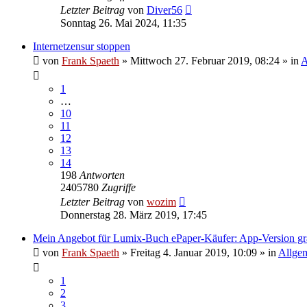
Letzter Beitrag
von
Diver56
Sonntag 26. Mai 2024, 11:35
Internetzensur stoppen
von
Frank Spaeth
» Mittwoch 27. Februar 2019, 08:24 » in
A
1
…
10
11
12
13
14
198
Antworten
2405780
Zugriffe
Letzter Beitrag
von
wozim
Donnerstag 28. März 2019, 17:45
Mein Angebot für Lumix-Buch ePaper-Käufer: App-Version gra
von
Frank Spaeth
» Freitag 4. Januar 2019, 10:09 » in
Allge
1
2
3