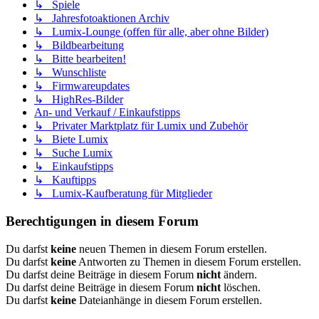
↳ Spiele
↳ Jahresfotoaktionen Archiv
↳ Lumix-Lounge (offen für alle, aber ohne Bilder)
↳ Bildbearbeitung
↳ Bitte bearbeiten!
↳ Wunschliste
↳ Firmwareupdates
↳ HighRes-Bilder
An- und Verkauf / Einkaufstipps
↳ Privater Marktplatz für Lumix und Zubehör
↳ Biete Lumix
↳ Suche Lumix
↳ Einkaufstipps
↳ Kauftipps
↳ Lumix-Kaufberatung für Mitglieder
Berechtigungen in diesem Forum
Du darfst
keine
neuen Themen in diesem Forum erstellen.
Du darfst
keine
Antworten zu Themen in diesem Forum erstellen.
Du darfst deine Beiträge in diesem Forum
nicht
ändern.
Du darfst deine Beiträge in diesem Forum
nicht
löschen.
Du darfst
keine
Dateianhänge in diesem Forum erstellen.