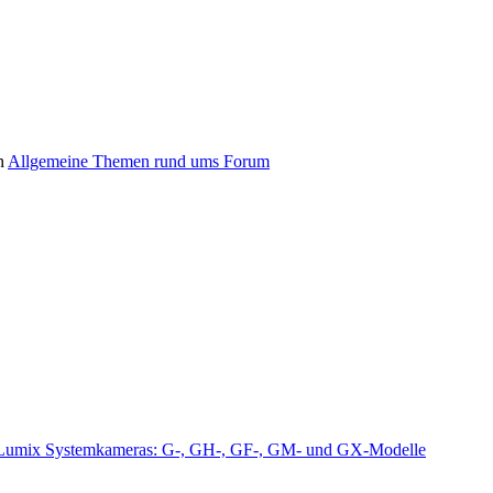
n
Allgemeine Themen rund ums Forum
Lumix Systemkameras: G-, GH-, GF-, GM- und GX-Modelle