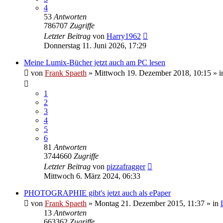
4
53
Antworten
786707
Zugriffe
Letzter Beitrag
von
Harry1962
Donnerstag 11. Juni 2026, 17:29
Meine Lumix-Bücher jetzt auch am PC lesen
von
Frank Spaeth
» Mittwoch 19. Dezember 2018, 10:15 » i
1
2
3
4
5
6
81
Antworten
3744660
Zugriffe
Letzter Beitrag
von
pizzafragger
Mittwoch 6. März 2024, 06:33
PHOTOGRAPHIE gibt's jetzt auch als ePaper
von
Frank Spaeth
» Montag 21. Dezember 2015, 11:37 » in
13
Antworten
663362
Zugriffe