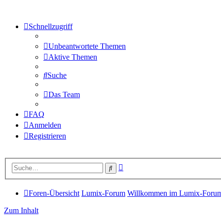
Schnellzugriff
Unbeantwortete Themen
Aktive Themen
Suche
Das Team
FAQ
Anmelden
Registrieren
Erweiterte
Suche
Suche
Foren-Übersicht
Lumix-Forum
Willkommen im Lumix-Forum, 
Zum Inhalt