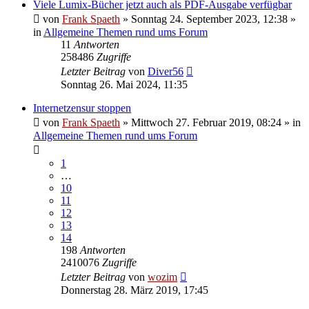
Viele Lumix-Bücher jetzt auch als PDF-Ausgabe verfügbar
von
Frank Spaeth
» Sonntag 24. September 2023, 12:38 »
in
Allgemeine Themen rund ums Forum
11
Antworten
258486
Zugriffe
Letzter Beitrag
von
Diver56
Sonntag 26. Mai 2024, 11:35
Internetzensur stoppen
von
Frank Spaeth
» Mittwoch 27. Februar 2019, 08:24 » in
Allgemeine Themen rund ums Forum
1
…
10
11
12
13
14
198
Antworten
2410076
Zugriffe
Letzter Beitrag
von
wozim
Donnerstag 28. März 2019, 17:45