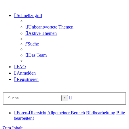
Schnellzugriff
Unbeantwortete Themen
Aktive Themen
Suche
Das Team
FAQ
Anmelden
Registrieren
Erweiterte
Suche
Suche
Foren-Übersicht
Allgemeiner Bereich
Bildbearbeitung
Bitte
bearbeiten!
Zum Inhalt