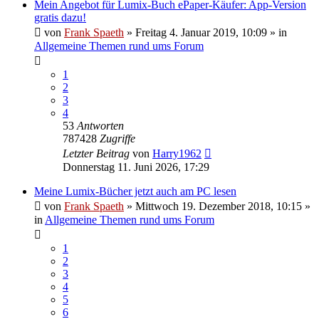
Mein Angebot für Lumix-Buch ePaper-Käufer: App-Version
gratis dazu!
von
Frank Spaeth
» Freitag 4. Januar 2019, 10:09 » in
Allgemeine Themen rund ums Forum
1
2
3
4
53
Antworten
787428
Zugriffe
Letzter Beitrag
von
Harry1962
Donnerstag 11. Juni 2026, 17:29
Meine Lumix-Bücher jetzt auch am PC lesen
von
Frank Spaeth
» Mittwoch 19. Dezember 2018, 10:15 »
in
Allgemeine Themen rund ums Forum
1
2
3
4
5
6