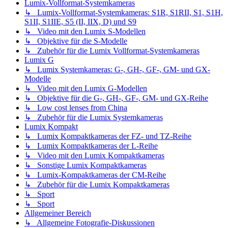
Lumix-Vollformat-Systemkameras
↳ Lumix-Vollformat-Systemkameras: S1R, S1RII, S1, S1H,
S1II, S1IIE, S5 (II, IIX, D) und S9
↳ Video mit den Lumix S-Modellen
↳ Objektive für die S-Modelle
↳ Zubehör für die Lumix Vollformat-Systemkameras
Lumix G
↳ Lumix Systemkameras: G-, GH-, GF-, GM- und GX-
Modelle
↳ Video mit den Lumix G-Modellen
↳ Objektive für die G-, GH-, GF-, GM- und GX-Reihe
↳ Low cost lenses from China
↳ Zubehör für die Lumix Systemkameras
Lumix Kompakt
↳ Lumix Kompaktkameras der FZ- und TZ-Reihe
↳ Lumix Kompaktkameras der L-Reihe
↳ Video mit den Lumix Kompaktkameras
↳ Sonstige Lumix Kompaktkameras
↳ Lumix-Kompaktkameras der CM-Reihe
↳ Zubehör für die Lumix Kompaktkameras
↳ Sport
↳ Sport
Allgemeiner Bereich
↳ Allgemeine Fotografie-Diskussionen