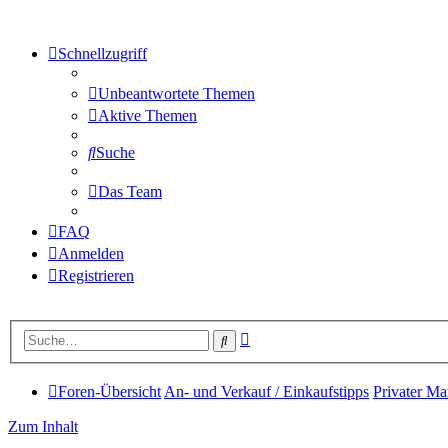
Schnellzugriff
Unbeantwortete Themen
Aktive Themen
Suche
Das Team
FAQ
Anmelden
Registrieren
Erweiterte
Suche
Suche
Foren-Übersicht
An- und Verkauf / Einkaufstipps
Privater Ma
Zum Inhalt