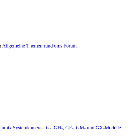
n
Allgemeine Themen rund ums Forum
Lumix Systemkameras: G-, GH-, GF-, GM- und GX-Modelle