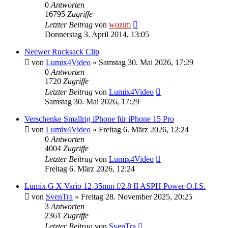
0
Antworten
16795
Zugriffe
Letzter Beitrag
von
wozim
Donnerstag 3. April 2014, 13:05
Neewer Rucksack Clip
von
Lumix4Video
» Samstag 30. Mai 2026, 17:29
0
Antworten
1720
Zugriffe
Letzter Beitrag
von
Lumix4Video
Samstag 30. Mai 2026, 17:29
Verschenke Smallrig iPhone für iPhone 15 Pro
von
Lumix4Video
» Freitag 6. März 2026, 12:24
0
Antworten
4004
Zugriffe
Letzter Beitrag
von
Lumix4Video
Freitag 6. März 2026, 12:24
Lumix G X Vario 12-35mm f/2.8 II ASPH Power O.I.S.
von
SvenTra
» Freitag 28. November 2025, 20:25
3
Antworten
2361
Zugriffe
Letzter Beitrag
von
SvenTra