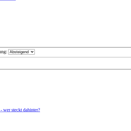
ung:
wer steckt dahinter?