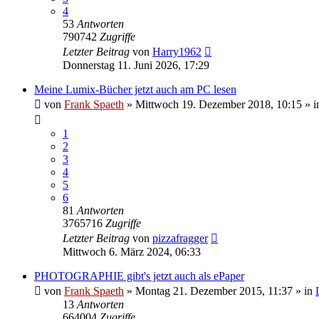
4
53
Antworten
790742
Zugriffe
Letzter Beitrag
von
Harry1962
Donnerstag 11. Juni 2026, 17:29
Meine Lumix-Bücher jetzt auch am PC lesen
von
Frank Spaeth
» Mittwoch 19. Dezember 2018, 10:15 » i
1
2
3
4
5
6
81
Antworten
3765716
Zugriffe
Letzter Beitrag
von
pizzafragger
Mittwoch 6. März 2024, 06:33
PHOTOGRAPHIE gibt's jetzt auch als ePaper
von
Frank Spaeth
» Montag 21. Dezember 2015, 11:37 » in
13
Antworten
664004
Zugriffe