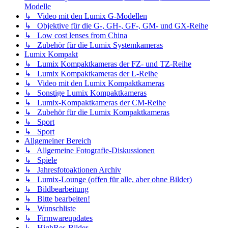
Modelle
↳ Video mit den Lumix G-Modellen
↳ Objektive für die G-, GH-, GF-, GM- und GX-Reihe
↳ Low cost lenses from China
↳ Zubehör für die Lumix Systemkameras
Lumix Kompakt
↳ Lumix Kompaktkameras der FZ- und TZ-Reihe
↳ Lumix Kompaktkameras der L-Reihe
↳ Video mit den Lumix Kompaktkameras
↳ Sonstige Lumix Kompaktkameras
↳ Lumix-Kompaktkameras der CM-Reihe
↳ Zubehör für die Lumix Kompaktkameras
↳ Sport
↳ Sport
Allgemeiner Bereich
↳ Allgemeine Fotografie-Diskussionen
↳ Spiele
↳ Jahresfotoaktionen Archiv
↳ Lumix-Lounge (offen für alle, aber ohne Bilder)
↳ Bildbearbeitung
↳ Bitte bearbeiten!
↳ Wunschliste
↳ Firmwareupdates
↳ HighRes-Bilder