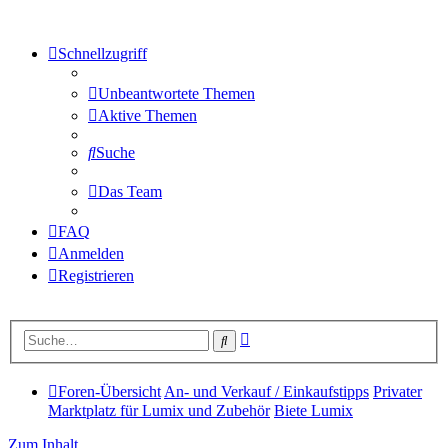
Schnellzugriff
Unbeantwortete Themen
Aktive Themen
Suche
Das Team
FAQ
Anmelden
Registrieren
Erweiterte
Suche
Suche
Foren-Übersicht
An- und Verkauf / Einkaufstipps
Privater
Marktplatz für Lumix und Zubehör
Biete Lumix
Zum Inhalt