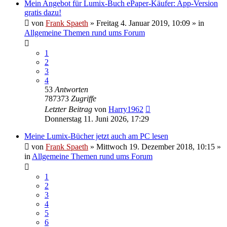
Mein Angebot für Lumix-Buch ePaper-Käufer: App-Version
gratis dazu!
von
Frank Spaeth
» Freitag 4. Januar 2019, 10:09 » in
Allgemeine Themen rund ums Forum
1
2
3
4
53
Antworten
787373
Zugriffe
Letzter Beitrag
von
Harry1962
Donnerstag 11. Juni 2026, 17:29
Meine Lumix-Bücher jetzt auch am PC lesen
von
Frank Spaeth
» Mittwoch 19. Dezember 2018, 10:15 »
in
Allgemeine Themen rund ums Forum
1
2
3
4
5
6