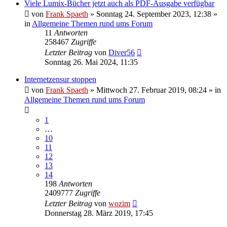
Viele Lumix-Bücher jetzt auch als PDF-Ausgabe verfügbar
von
Frank Spaeth
» Sonntag 24. September 2023, 12:38 »
in
Allgemeine Themen rund ums Forum
11
Antworten
258467
Zugriffe
Letzter Beitrag
von
Diver56
Sonntag 26. Mai 2024, 11:35
Internetzensur stoppen
von
Frank Spaeth
» Mittwoch 27. Februar 2019, 08:24 » in
Allgemeine Themen rund ums Forum
1
…
10
11
12
13
14
198
Antworten
2409777
Zugriffe
Letzter Beitrag
von
wozim
Donnerstag 28. März 2019, 17:45