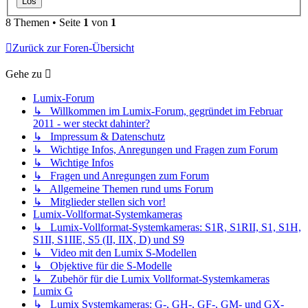
8 Themen • Seite
1
von
1
Zurück zur Foren-Übersicht
Gehe zu
Lumix-Forum
↳ Willkommen im Lumix-Forum, gegründet im Februar
2011 - wer steckt dahinter?
↳ Impressum & Datenschutz
↳ Wichtige Infos, Anregungen und Fragen zum Forum
↳ Wichtige Infos
↳ Fragen und Anregungen zum Forum
↳ Allgemeine Themen rund ums Forum
↳ Mitglieder stellen sich vor!
Lumix-Vollformat-Systemkameras
↳ Lumix-Vollformat-Systemkameras: S1R, S1RII, S1, S1H,
S1II, S1IIE, S5 (II, IIX, D) und S9
↳ Video mit den Lumix S-Modellen
↳ Objektive für die S-Modelle
↳ Zubehör für die Lumix Vollformat-Systemkameras
Lumix G
↳ Lumix Systemkameras: G-, GH-, GF-, GM- und GX-