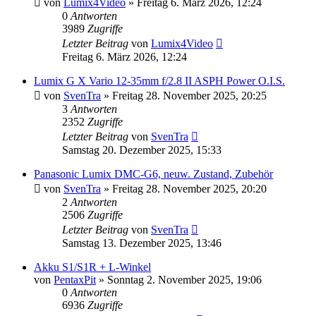
von
Lumix4Video
» Freitag 6. März 2026, 12:24
0
Antworten
3989
Zugriffe
Letzter Beitrag
von
Lumix4Video
Freitag 6. März 2026, 12:24
Lumix G X Vario 12-35mm f/2.8 II ASPH Power O.I.S.
von
SvenTra
» Freitag 28. November 2025, 20:25
3
Antworten
2352
Zugriffe
Letzter Beitrag
von
SvenTra
Samstag 20. Dezember 2025, 15:33
Panasonic Lumix DMC-G6, neuw. Zustand, Zubehör
von
SvenTra
» Freitag 28. November 2025, 20:20
2
Antworten
2506
Zugriffe
Letzter Beitrag
von
SvenTra
Samstag 13. Dezember 2025, 13:46
Akku S1/S1R + L-Winkel
von
PentaxPit
» Sonntag 2. November 2025, 19:06
0
Antworten
6936
Zugriffe