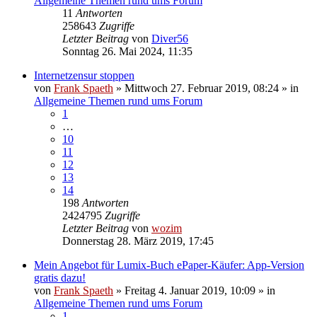
Allgemeine Themen rund ums Forum
11
Antworten
258643
Zugriffe
Letzter Beitrag
von
Diver56
Sonntag 26. Mai 2024, 11:35
Internetzensur stoppen
von
Frank Spaeth
» Mittwoch 27. Februar 2019, 08:24 » in
Allgemeine Themen rund ums Forum
1
…
10
11
12
13
14
198
Antworten
2424795
Zugriffe
Letzter Beitrag
von
wozim
Donnerstag 28. März 2019, 17:45
Mein Angebot für Lumix-Buch ePaper-Käufer: App-Version
gratis dazu!
von
Frank Spaeth
» Freitag 4. Januar 2019, 10:09 » in
Allgemeine Themen rund ums Forum
1