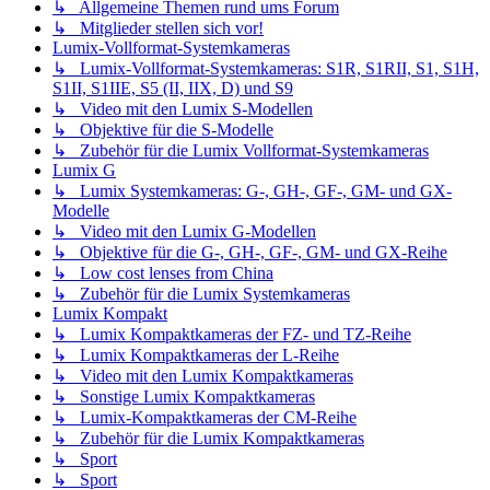
↳ Allgemeine Themen rund ums Forum
↳ Mitglieder stellen sich vor!
Lumix-Vollformat-Systemkameras
↳ Lumix-Vollformat-Systemkameras: S1R, S1RII, S1, S1H,
S1II, S1IIE, S5 (II, IIX, D) und S9
↳ Video mit den Lumix S-Modellen
↳ Objektive für die S-Modelle
↳ Zubehör für die Lumix Vollformat-Systemkameras
Lumix G
↳ Lumix Systemkameras: G-, GH-, GF-, GM- und GX-
Modelle
↳ Video mit den Lumix G-Modellen
↳ Objektive für die G-, GH-, GF-, GM- und GX-Reihe
↳ Low cost lenses from China
↳ Zubehör für die Lumix Systemkameras
Lumix Kompakt
↳ Lumix Kompaktkameras der FZ- und TZ-Reihe
↳ Lumix Kompaktkameras der L-Reihe
↳ Video mit den Lumix Kompaktkameras
↳ Sonstige Lumix Kompaktkameras
↳ Lumix-Kompaktkameras der CM-Reihe
↳ Zubehör für die Lumix Kompaktkameras
↳ Sport
↳ Sport