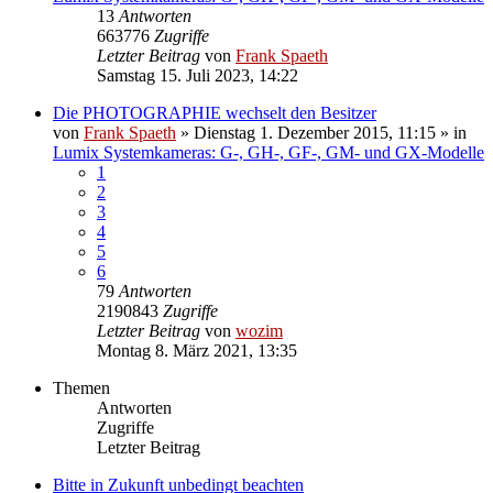
13
Antworten
663776
Zugriffe
Letzter Beitrag
von
Frank Spaeth
Samstag 15. Juli 2023, 14:22
Die PHOTOGRAPHIE wechselt den Besitzer
von
Frank Spaeth
» Dienstag 1. Dezember 2015, 11:15 » in
Lumix Systemkameras: G-, GH-, GF-, GM- und GX-Modelle
1
2
3
4
5
6
79
Antworten
2190843
Zugriffe
Letzter Beitrag
von
wozim
Montag 8. März 2021, 13:35
Themen
Antworten
Zugriffe
Letzter Beitrag
Bitte in Zukunft unbedingt beachten