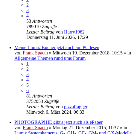
2
3
4
53
Antworten
789010
Zugriffe
Letzter Beitrag
von
Harry1962
Donnerstag 11. Juni 2026, 17:29
Meine Lumix-Bücher jetzt auch am PC lesen
von
Frank Spaeth
» Mittwoch 19. Dezember 2018, 10:15 » in
Allgemeine Themen rund ums Forum
1
2
3
4
5
6
81
Antworten
3752053
Zugriffe
Letzter Beitrag
von
pizzafragger
Mittwoch 6. März 2024, 06:33
PHOTOGRAPHIE gibt's jetzt auch als ePaper
von
Frank Spaeth
» Montag 21. Dezember 2015, 11:37 » in
Lumix Systemkameras: G-, GH-, GF-, GM- und GX-Modelle