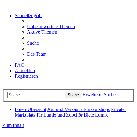
Schnellzugriff
Unbeantwortete Themen
Aktive Themen
Suche
Das Team
FAQ
Anmelden
Registrieren
Erweiterte Suche
Suche
Foren-Übersicht
An- und Verkauf / Einkaufstipps
Privater
Marktplatz für Lumix und Zubehör
Biete Lumix
Zum Inhalt