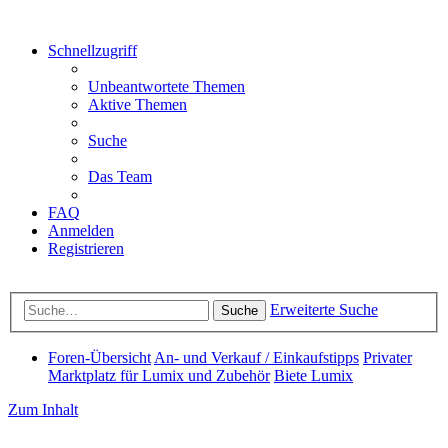
Schnellzugriff
Unbeantwortete Themen
Aktive Themen
Suche
Das Team
FAQ
Anmelden
Registrieren
Erweiterte Suche
Suche
Foren-Übersicht
An- und Verkauf / Einkaufstipps
Privater
Marktplatz für Lumix und Zubehör
Biete Lumix
Zum Inhalt