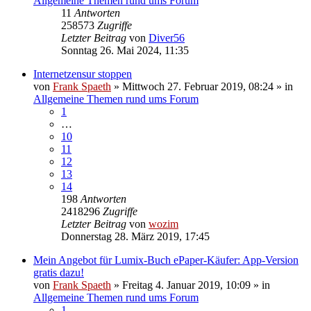
Allgemeine Themen rund ums Forum
11
Antworten
258573
Zugriffe
Letzter Beitrag
von
Diver56
Sonntag 26. Mai 2024, 11:35
Internetzensur stoppen
von
Frank Spaeth
» Mittwoch 27. Februar 2019, 08:24 » in
Allgemeine Themen rund ums Forum
1
…
10
11
12
13
14
198
Antworten
2418296
Zugriffe
Letzter Beitrag
von
wozim
Donnerstag 28. März 2019, 17:45
Mein Angebot für Lumix-Buch ePaper-Käufer: App-Version
gratis dazu!
von
Frank Spaeth
» Freitag 4. Januar 2019, 10:09 » in
Allgemeine Themen rund ums Forum
1