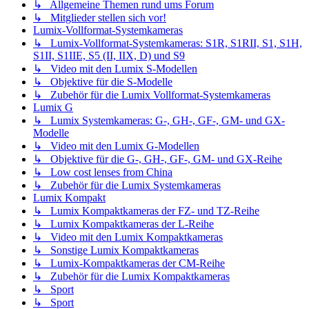
↳ Allgemeine Themen rund ums Forum
↳ Mitglieder stellen sich vor!
Lumix-Vollformat-Systemkameras
↳ Lumix-Vollformat-Systemkameras: S1R, S1RII, S1, S1H,
S1II, S1IIE, S5 (II, IIX, D) und S9
↳ Video mit den Lumix S-Modellen
↳ Objektive für die S-Modelle
↳ Zubehör für die Lumix Vollformat-Systemkameras
Lumix G
↳ Lumix Systemkameras: G-, GH-, GF-, GM- und GX-
Modelle
↳ Video mit den Lumix G-Modellen
↳ Objektive für die G-, GH-, GF-, GM- und GX-Reihe
↳ Low cost lenses from China
↳ Zubehör für die Lumix Systemkameras
Lumix Kompakt
↳ Lumix Kompaktkameras der FZ- und TZ-Reihe
↳ Lumix Kompaktkameras der L-Reihe
↳ Video mit den Lumix Kompaktkameras
↳ Sonstige Lumix Kompaktkameras
↳ Lumix-Kompaktkameras der CM-Reihe
↳ Zubehör für die Lumix Kompaktkameras
↳ Sport
↳ Sport