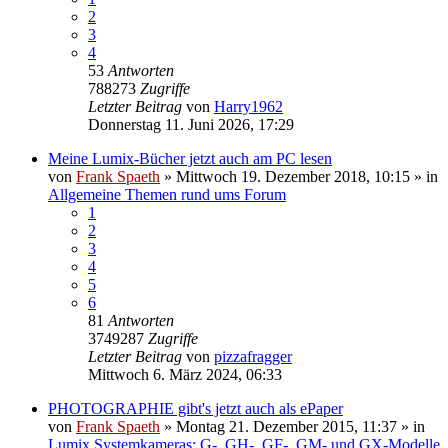
2
3
4
53
Antworten
788273
Zugriffe
Letzter Beitrag
von
Harry1962
Donnerstag 11. Juni 2026, 17:29
Meine Lumix-Bücher jetzt auch am PC lesen
von
Frank Spaeth
» Mittwoch 19. Dezember 2018, 10:15 » in
Allgemeine Themen rund ums Forum
1
2
3
4
5
6
81
Antworten
3749287
Zugriffe
Letzter Beitrag
von
pizzafragger
Mittwoch 6. März 2024, 06:33
PHOTOGRAPHIE gibt's jetzt auch als ePaper
von
Frank Spaeth
» Montag 21. Dezember 2015, 11:37 » in
Lumix Systemkameras: G-, GH-, GF-, GM- und GX-Modelle