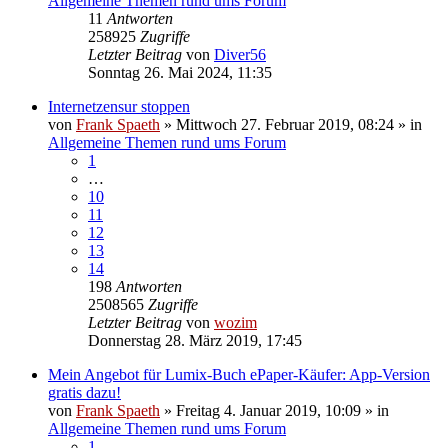
Allgemeine Themen rund ums Forum
11
Antworten
258925
Zugriffe
Letzter Beitrag
von
Diver56
Sonntag 26. Mai 2024, 11:35
Internetzensur stoppen
von
Frank Spaeth
» Mittwoch 27. Februar 2019, 08:24 » in
Allgemeine Themen rund ums Forum
1
…
10
11
12
13
14
198
Antworten
2508565
Zugriffe
Letzter Beitrag
von
wozim
Donnerstag 28. März 2019, 17:45
Mein Angebot für Lumix-Buch ePaper-Käufer: App-Version
gratis dazu!
von
Frank Spaeth
» Freitag 4. Januar 2019, 10:09 » in
Allgemeine Themen rund ums Forum
1