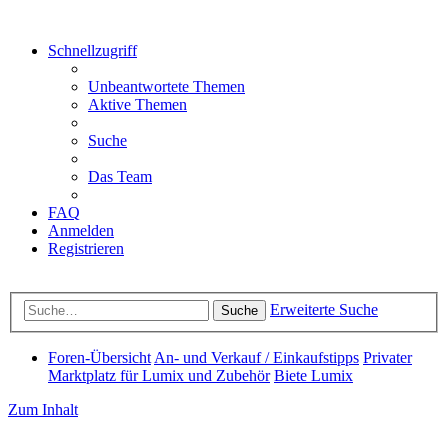
Schnellzugriff
Unbeantwortete Themen
Aktive Themen
Suche
Das Team
FAQ
Anmelden
Registrieren
Erweiterte Suche
Suche
Foren-Übersicht
An- und Verkauf / Einkaufstipps
Privater
Marktplatz für Lumix und Zubehör
Biete Lumix
Zum Inhalt