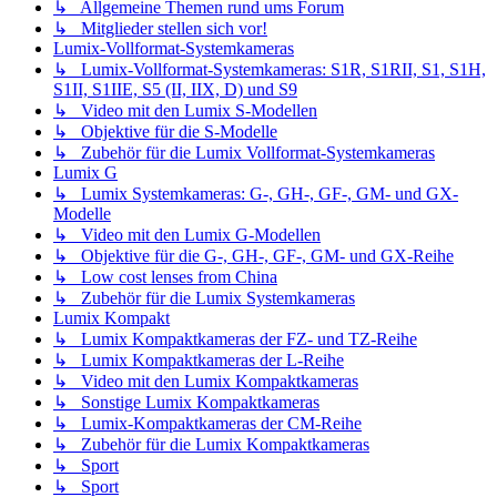
↳ Allgemeine Themen rund ums Forum
↳ Mitglieder stellen sich vor!
Lumix-Vollformat-Systemkameras
↳ Lumix-Vollformat-Systemkameras: S1R, S1RII, S1, S1H,
S1II, S1IIE, S5 (II, IIX, D) und S9
↳ Video mit den Lumix S-Modellen
↳ Objektive für die S-Modelle
↳ Zubehör für die Lumix Vollformat-Systemkameras
Lumix G
↳ Lumix Systemkameras: G-, GH-, GF-, GM- und GX-
Modelle
↳ Video mit den Lumix G-Modellen
↳ Objektive für die G-, GH-, GF-, GM- und GX-Reihe
↳ Low cost lenses from China
↳ Zubehör für die Lumix Systemkameras
Lumix Kompakt
↳ Lumix Kompaktkameras der FZ- und TZ-Reihe
↳ Lumix Kompaktkameras der L-Reihe
↳ Video mit den Lumix Kompaktkameras
↳ Sonstige Lumix Kompaktkameras
↳ Lumix-Kompaktkameras der CM-Reihe
↳ Zubehör für die Lumix Kompaktkameras
↳ Sport
↳ Sport