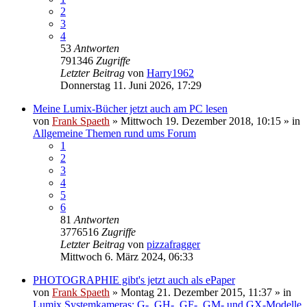
2
3
4
53
Antworten
791346
Zugriffe
Letzter Beitrag
von
Harry1962
Donnerstag 11. Juni 2026, 17:29
Meine Lumix-Bücher jetzt auch am PC lesen
von
Frank Spaeth
» Mittwoch 19. Dezember 2018, 10:15 » in
Allgemeine Themen rund ums Forum
1
2
3
4
5
6
81
Antworten
3776516
Zugriffe
Letzter Beitrag
von
pizzafragger
Mittwoch 6. März 2024, 06:33
PHOTOGRAPHIE gibt's jetzt auch als ePaper
von
Frank Spaeth
» Montag 21. Dezember 2015, 11:37 » in
Lumix Systemkameras: G-, GH-, GF-, GM- und GX-Modelle