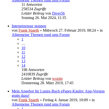
Allgemeine Themen rund ums Forum
11
Antworten
258534
Zugriffe
Letzter Beitrag
von
Diver56
Sonntag 26. Mai 2024, 11:35
Internetzensur stoppen
von
Frank Spaeth
» Mittwoch 27. Februar 2019, 08:24 » in
Allgemeine Themen rund ums Forum
1
…
10
11
12
13
14
198
Antworten
2410839
Zugriffe
Letzter Beitrag
von
wozim
Donnerstag 28. März 2019, 17:45
Mein Angebot für Lumix-Buch ePaper-Käufer: App-Version
gratis dazu!
von
Frank Spaeth
» Freitag 4. Januar 2019, 10:09 » in
Allgemeine Themen rund ums Forum
1