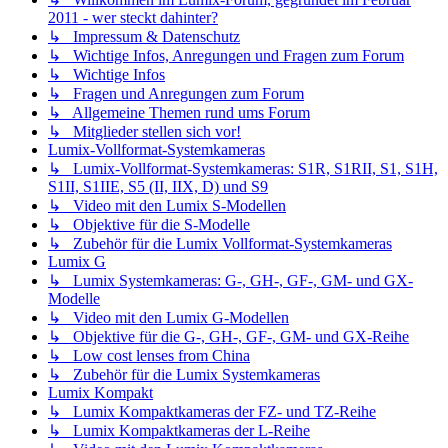
2011 - wer steckt dahinter?
↳ Impressum & Datenschutz
↳ Wichtige Infos, Anregungen und Fragen zum Forum
↳ Wichtige Infos
↳ Fragen und Anregungen zum Forum
↳ Allgemeine Themen rund ums Forum
↳ Mitglieder stellen sich vor!
Lumix-Vollformat-Systemkameras
↳ Lumix-Vollformat-Systemkameras: S1R, S1RII, S1, S1H,
S1II, S1IIE, S5 (II, IIX, D) und S9
↳ Video mit den Lumix S-Modellen
↳ Objektive für die S-Modelle
↳ Zubehör für die Lumix Vollformat-Systemkameras
Lumix G
↳ Lumix Systemkameras: G-, GH-, GF-, GM- und GX-
Modelle
↳ Video mit den Lumix G-Modellen
↳ Objektive für die G-, GH-, GF-, GM- und GX-Reihe
↳ Low cost lenses from China
↳ Zubehör für die Lumix Systemkameras
Lumix Kompakt
↳ Lumix Kompaktkameras der FZ- und TZ-Reihe
↳ Lumix Kompaktkameras der L-Reihe