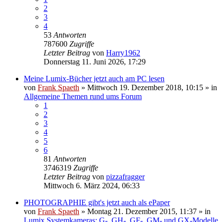
2
3
4
53
Antworten
787600
Zugriffe
Letzter Beitrag
von
Harry1962
Donnerstag 11. Juni 2026, 17:29
Meine Lumix-Bücher jetzt auch am PC lesen
von
Frank Spaeth
» Mittwoch 19. Dezember 2018, 10:15 » in
Allgemeine Themen rund ums Forum
1
2
3
4
5
6
81
Antworten
3746319
Zugriffe
Letzter Beitrag
von
pizzafragger
Mittwoch 6. März 2024, 06:33
PHOTOGRAPHIE gibt's jetzt auch als ePaper
von
Frank Spaeth
» Montag 21. Dezember 2015, 11:37 » in
Lumix Systemkameras: G-, GH-, GF-, GM- und GX-Modelle