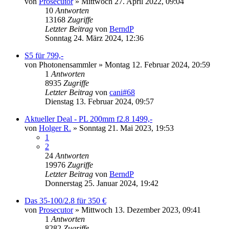
von
Prosecutor
» Mittwoch 27. April 2022, 09:04
10
Antworten
13168
Zugriffe
Letzter Beitrag
von
BerndP
Sonntag 24. März 2024, 12:36
S5 für 799,-
von
Photonensammler
» Montag 12. Februar 2024, 20:59
1
Antworten
8935
Zugriffe
Letzter Beitrag
von
cani#68
Dienstag 13. Februar 2024, 09:57
Aktueller Deal - PL 200mm f2.8 1499,-
von
Holger R.
» Sonntag 21. Mai 2023, 19:53
1
2
24
Antworten
19976
Zugriffe
Letzter Beitrag
von
BerndP
Donnerstag 25. Januar 2024, 19:42
Das 35-100/2.8 für 350 €
von
Prosecutor
» Mittwoch 13. Dezember 2023, 09:41
1
Antworten
8282
Zugriffe