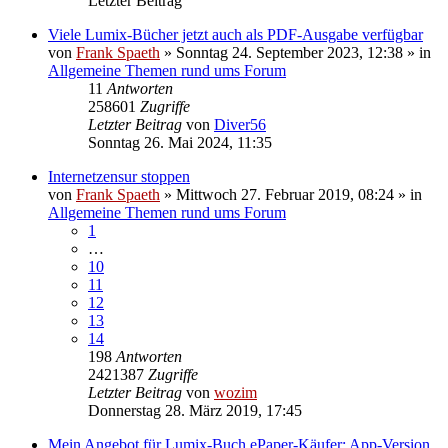
Letzter Beitrag
Viele Lumix-Bücher jetzt auch als PDF-Ausgabe verfügbar
von
Frank Spaeth
» Sonntag 24. September 2023, 12:38 » in
Allgemeine Themen rund ums Forum
11
Antworten
258601
Zugriffe
Letzter Beitrag
von
Diver56
Sonntag 26. Mai 2024, 11:35
Internetzensur stoppen
von
Frank Spaeth
» Mittwoch 27. Februar 2019, 08:24 » in
Allgemeine Themen rund ums Forum
1
…
10
11
12
13
14
198
Antworten
2421387
Zugriffe
Letzter Beitrag
von
wozim
Donnerstag 28. März 2019, 17:45
Mein Angebot für Lumix-Buch ePaper-Käufer: App-Version