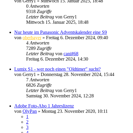
von
Gerry1
» Mittwoch 15. Januar 2025, 18:48
0
Antworten
9318
Zugriffe
Letzter Beitrag
von
Gerry1
Mittwoch 15. Januar 2025, 18:48
Nur heute im Panasonic Adventskalender eine S9
von
oberbayer
» Freitag 6. Dezember 2024, 09:40
4
Antworten
7289
Zugriffe
Letzter Beitrag
von
cani#68
Freitag 6. Dezember 2024, 14:30
Lumix S1 - wer noch einen "Oldtimer" sucht?
von
Gerry1
» Donnerstag 28. November 2024, 15:44
7
Antworten
6826
Zugriffe
Letzter Beitrag
von
Gerry1
Samstag 30. November 2024, 12:28
Adobe Foto-Abo 1 Jahreslizenz
von
OlyPan
» Montag 23. November 2020, 10:11
1
2
3
4