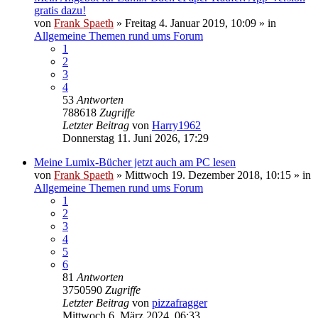
gratis dazu!
von
Frank Spaeth
» Freitag 4. Januar 2019, 10:09 » in
Allgemeine Themen rund ums Forum
1
2
3
4
53
Antworten
788618
Zugriffe
Letzter Beitrag
von
Harry1962
Donnerstag 11. Juni 2026, 17:29
Meine Lumix-Bücher jetzt auch am PC lesen
von
Frank Spaeth
» Mittwoch 19. Dezember 2018, 10:15 » in
Allgemeine Themen rund ums Forum
1
2
3
4
5
6
81
Antworten
3750590
Zugriffe
Letzter Beitrag
von
pizzafragger
Mittwoch 6. März 2024, 06:33