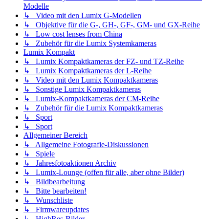
Modelle
↳ Video mit den Lumix G-Modellen
↳ Objektive für die G-, GH-, GF-, GM- und GX-Reihe
↳ Low cost lenses from China
↳ Zubehör für die Lumix Systemkameras
Lumix Kompakt
↳ Lumix Kompaktkameras der FZ- und TZ-Reihe
↳ Lumix Kompaktkameras der L-Reihe
↳ Video mit den Lumix Kompaktkameras
↳ Sonstige Lumix Kompaktkameras
↳ Lumix-Kompaktkameras der CM-Reihe
↳ Zubehör für die Lumix Kompaktkameras
↳ Sport
↳ Sport
Allgemeiner Bereich
↳ Allgemeine Fotografie-Diskussionen
↳ Spiele
↳ Jahresfotoaktionen Archiv
↳ Lumix-Lounge (offen für alle, aber ohne Bilder)
↳ Bildbearbeitung
↳ Bitte bearbeiten!
↳ Wunschliste
↳ Firmwareupdates
↳ HighRes-Bilder