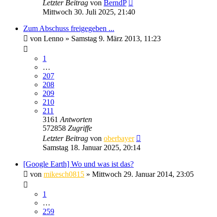
Letzter Beitrag
von
BerndP
Mittwoch 30. Juli 2025, 21:40
Zum Abschuss freigegeben ...
von
Lenno
» Samstag 9. März 2013, 11:23
1
…
207
208
209
210
211
3161
Antworten
572858
Zugriffe
Letzter Beitrag
von
oberbayer
Samstag 18. Januar 2025, 20:14
[Google Earth] Wo und was ist das?
von
mikesch0815
» Mittwoch 29. Januar 2014, 23:05
1
…
259