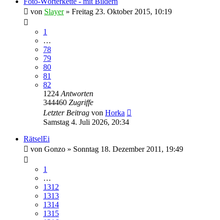
Foto-Wörterkette - mit Bildern
von
Slayer
» Freitag 23. Oktober 2015, 10:19
1
…
78
79
80
81
82
1224
Antworten
344460
Zugriffe
Letzter Beitrag
von
Horka
Samstag 4. Juli 2026, 20:34
RätselEi
von
Gonzo
» Sonntag 18. Dezember 2011, 19:49
1
…
1312
1313
1314
1315