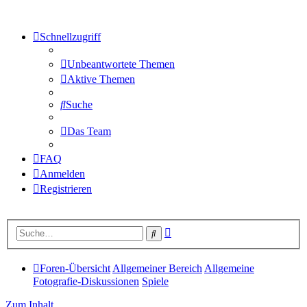
Schnellzugriff
Unbeantwortete Themen
Aktive Themen
Suche
Das Team
FAQ
Anmelden
Registrieren
Erweiterte
Suche
Suche
Foren-Übersicht
Allgemeiner Bereich
Allgemeine
Fotografie-Diskussionen
Spiele
Zum Inhalt