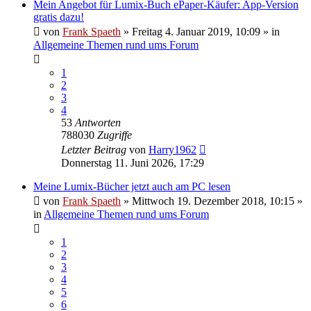
Mein Angebot für Lumix-Buch ePaper-Käufer: App-Version
gratis dazu!
von
Frank Spaeth
» Freitag 4. Januar 2019, 10:09 » in
Allgemeine Themen rund ums Forum
1
2
3
4
53
Antworten
788030
Zugriffe
Letzter Beitrag
von
Harry1962
Donnerstag 11. Juni 2026, 17:29
Meine Lumix-Bücher jetzt auch am PC lesen
von
Frank Spaeth
» Mittwoch 19. Dezember 2018, 10:15 »
in
Allgemeine Themen rund ums Forum
1
2
3
4
5
6