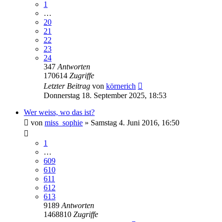
1
…
20
21
22
23
24
347
Antworten
170614
Zugriffe
Letzter Beitrag
von
körnerich
Donnerstag 18. September 2025, 18:53
Wer weiss, wo das ist?
von
miss_sophie
» Samstag 4. Juni 2016, 16:50
1
…
609
610
611
612
613
9189
Antworten
1468810
Zugriffe