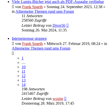
Viele Lumix-Bücher jetzt auch als PDF-Ausgabe verfügbar
von
Frank Spaeth
» Sonntag 24. September 2023, 12:38 »
in
Allgemeine Themen rund ums Forum
11
Antworten
258560
Zugriffe
Letzter Beitrag
von
Diver56
Sonntag 26. Mai 2024, 11:35
Internetzensur stoppen
von
Frank Spaeth
» Mittwoch 27. Februar 2019, 08:24 » in
Allgemeine Themen rund ums Forum
1
…
10
11
12
13
14
198
Antworten
2415467
Zugriffe
Letzter Beitrag
von
wozim
Donnerstag 28. März 2019, 17:45