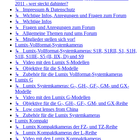
2011 - wer steckt dahinter?
↳ Impressum & Datenschutz
↳ Wichtige Infos, Anregungen und Fragen zum Forum
↳ Wichtige Infos
↳ Fragen und Anregungen zum Forum
↳ Allgemeine Themen rund ums Forum
↳ Mitglieder stellen sich vor!
Lumix-Vollformat-Systemkameras
↳ Lumix-Vollformat-Systemkameras: S1R, S1RII, S1, S1H,
S1II, S1IIE, S5 (II, IIX, D) und S9
↳ Video mit den Lumix S-Modellen
↳ Objektive für die S-Modelle
↳ Zubehör für die Lumix Vollformat-Systemkameras
Lumix G
↳ Lumix Systemkameras: G-, GH-, GF-, GM- und GX-
Modelle
↳ Video mit den Lumix G-Modellen
↳ Objektive für die G-, GH-, GF-, GM- und GX-Reihe
↳ Low cost lenses from China
↳ Zubehör für die Lumix Systemkameras
Lumix Kompakt
↳ Lumix Kompaktkameras der FZ- und TZ-Reihe
↳ Lumix Kompaktkameras der L-Reihe
↳ Video mit den Lumix Kompaktkameras