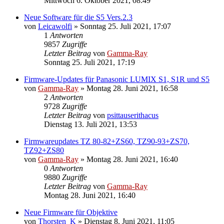
Mittwoch 6. Oktober 2021, 08:49
Neue Software für die S5 Vers.2.3
von
Leicawolfi
» Sonntag 25. Juli 2021, 17:07
1
Antworten
9857
Zugriffe
Letzter Beitrag
von
Gamma-Ray
Sonntag 25. Juli 2021, 17:19
Firmware-Updates für Panasonic LUMIX S1, S1R und S5
von
Gamma-Ray
» Montag 28. Juni 2021, 16:58
2
Antworten
9728
Zugriffe
Letzter Beitrag
von
psittauserithacus
Dienstag 13. Juli 2021, 13:53
Firmwareupdates TZ 80-82+ZS60, TZ90-93+ZS70,
TZ92+ZS80
von
Gamma-Ray
» Montag 28. Juni 2021, 16:40
0
Antworten
9880
Zugriffe
Letzter Beitrag
von
Gamma-Ray
Montag 28. Juni 2021, 16:40
Neue Firmware für Objektive
von
Thorsten_K
» Dienstag 8. Juni 2021, 11:05