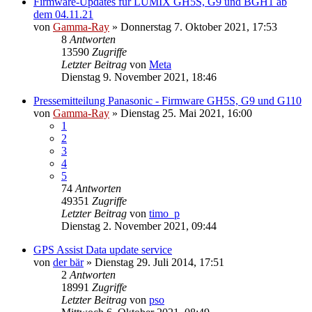
Firmware-Updates für LUMIX GH5S, G9 und BGH1 ab
dem 04.11.21
von
Gamma-Ray
» Donnerstag 7. Oktober 2021, 17:53
8
Antworten
13590
Zugriffe
Letzter Beitrag
von
Meta
Dienstag 9. November 2021, 18:46
Pressemitteilung Panasonic - Firmware GH5S, G9 und G110
von
Gamma-Ray
» Dienstag 25. Mai 2021, 16:00
1
2
3
4
5
74
Antworten
49351
Zugriffe
Letzter Beitrag
von
timo_p
Dienstag 2. November 2021, 09:44
GPS Assist Data update service
von
der bär
» Dienstag 29. Juli 2014, 17:51
2
Antworten
18991
Zugriffe
Letzter Beitrag
von
pso