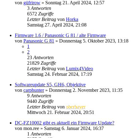
von
güfrirow
» Sonntag 21. April 2024, 12:57
3
Antworten
6572
Zugriffe
Letzter Beitrag
von
Horka
Samstag 27. April 2024, 21:08
Firmware 1.6 / Panasonic G 81 / alte Firmware
von
Panasonic G 81
» Donnerstag 5. Oktober 2023, 13:18
1
2
23
Antworten
21829
Zugriffe
Letzter Beitrag
von
Lumix4Video
Samstag 24. Februar 2024, 17:19
Softwareupdate S5, GH6, Objektive
von
carphunter
» Donnerstag 2. November 2023, 11:35
9
Antworten
9440
Zugriffe
Letzter Beitrag
von
oberbayer
Mittwoch 21. Februar 2024, 20:51
DC-FZ10002 gibt es aktuell ein Firmware Update?
von
mon.ree
» Samstag 6. Januar 2024, 16:37
1
Antworten