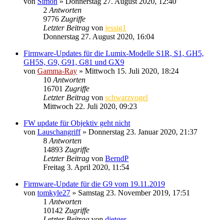
von
Simon
» Donnerstag 27. August 2020, 12:40
2
Antworten
9776
Zugriffe
Letzter Beitrag
von
jessig1
Donnerstag 27. August 2020, 16:04
Firmware-Updates für die Lumix-Modelle S1R, S1, GH5,
GH5S, G9, G91, G81 und GX9
von
Gamma-Ray
» Mittwoch 15. Juli 2020, 18:24
10
Antworten
16701
Zugriffe
Letzter Beitrag
von
schwarzvogel
Mittwoch 22. Juli 2020, 09:23
FW update für Objektiv geht nicht
von
Lauschangriff
» Donnerstag 23. Januar 2020, 21:37
8
Antworten
14893
Zugriffe
Letzter Beitrag
von
BerndP
Freitag 3. April 2020, 11:54
Firmware-Update für die G9 vom 19.11.2019
von
tomkyle27
» Samstag 23. November 2019, 17:51
1
Antworten
10142
Zugriffe
Letzter Beitrag
von
dietger