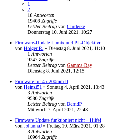
1
2
18
Antworten
19408
Zugriffe
Letzter Beitrag
von
Chrdeike
Donnerstag 10. Juni 2021, 10:27
Firmware-Update Lumix und PL-Objektive
von
Holger R.
» Dienstag 8. Juni 2021, 11:10
1
Antworten
9247
Zugriffe
Letzter Beitrag
von
Gamma-Ray
Dienstag 8. Juni 2021, 12:15
Firmware für 45-200mm II
von
Heinzi51
» Sonntag 4. April 2021, 13:43
3
Antworten
9580
Zugriffe
Letzter Beitrag
von
BerndP
Mittwoch 7. April 2021, 22:48
Firmware Update funktioniert nicht – Hilfe!
von
JohannaJ
» Freitag 19. März 2021, 01:28
3
Antworten
10964
Zugriffe