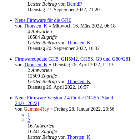
Letzter Beitrag
von
BerndP
Dienstag 27. September 2022, 21:20
Neue Firmware für die GH6
von
Thorsten_K
» Mittwoch 16. März 2022, 06:18
4
Antworten
10584
Zugriffe
Letzter Beitrag
von
Thorsten_K
Dienstag 20. September 2022, 16:32
Firmwareupdate GH5, GH5M2, GH5S, G9 und G80/G81
von
Thorsten_K
» Dienstag 26. April 2022, 11:13
2
Antworten
12509
Zugriffe
Letzter Beitrag
von
Thorsten_K
Dienstag 26. April 2022, 16:57
Neue Firmware Version 2.4 für die DC-S5 [Stand:
24.01.2022]
von
Gamma-Ray
» Freitag 28. Januar 2022, 20:56
1
2
16
Antworten
16241
Zugriffe
Letzter Beitrag
von
Thorsten_K