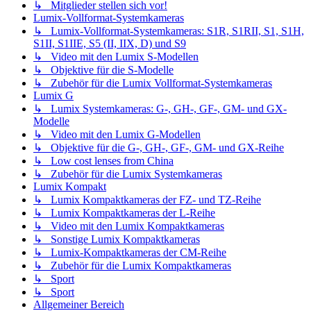
↳ Mitglieder stellen sich vor!
Lumix-Vollformat-Systemkameras
↳ Lumix-Vollformat-Systemkameras: S1R, S1RII, S1, S1H,
S1II, S1IIE, S5 (II, IIX, D) und S9
↳ Video mit den Lumix S-Modellen
↳ Objektive für die S-Modelle
↳ Zubehör für die Lumix Vollformat-Systemkameras
Lumix G
↳ Lumix Systemkameras: G-, GH-, GF-, GM- und GX-
Modelle
↳ Video mit den Lumix G-Modellen
↳ Objektive für die G-, GH-, GF-, GM- und GX-Reihe
↳ Low cost lenses from China
↳ Zubehör für die Lumix Systemkameras
Lumix Kompakt
↳ Lumix Kompaktkameras der FZ- und TZ-Reihe
↳ Lumix Kompaktkameras der L-Reihe
↳ Video mit den Lumix Kompaktkameras
↳ Sonstige Lumix Kompaktkameras
↳ Lumix-Kompaktkameras der CM-Reihe
↳ Zubehör für die Lumix Kompaktkameras
↳ Sport
↳ Sport
Allgemeiner Bereich