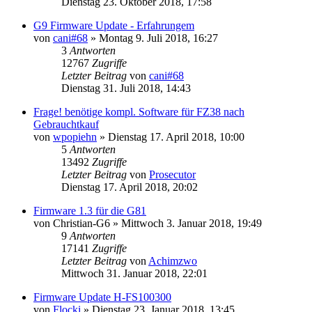
Dienstag 23. Oktober 2018, 17:58
G9 Firmware Update - Erfahrungem
von
cani#68
» Montag 9. Juli 2018, 16:27
3
Antworten
12767
Zugriffe
Letzter Beitrag
von
cani#68
Dienstag 31. Juli 2018, 14:43
Frage! benötige kompl. Software für FZ38 nach
Gebrauchtkauf
von
wpopiehn
» Dienstag 17. April 2018, 10:00
5
Antworten
13492
Zugriffe
Letzter Beitrag
von
Prosecutor
Dienstag 17. April 2018, 20:02
Firmware 1.3 für die G81
von
Christian-G6
» Mittwoch 3. Januar 2018, 19:49
9
Antworten
17141
Zugriffe
Letzter Beitrag
von
Achimzwo
Mittwoch 31. Januar 2018, 22:01
Firmware Update H-FS100300
von
Flocki
» Dienstag 23. Januar 2018, 13:45