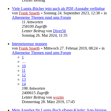
Letzter Beitrag
Viele Lumix-Bücher jetzt auch als PDF-Ausgabe verfügbar
von
Frank Spaeth
» Sonntag 24. September 2023, 12:38 » in
Allgemeine Themen rund ums Forum
11
Antworten
258109
Zugriffe
Letzter Beitrag
von
Diver56
Sonntag 26. Mai 2024, 11:35
Internetzensur stoppen
von
Frank Spaeth
» Mittwoch 27. Februar 2019, 08:24 » in
Allgemeine Themen rund ums Forum
1
…
10
11
12
13
14
198
Antworten
2400615
Zugriffe
Letzter Beitrag
von
wozim
Donnerstag 28. März 2019, 17:45
Mein Angebot für Lumix-Buch ePaper-Käufer: App-Version