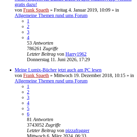
gratis dazu!
von
Frank Spaeth
» Freitag 4. Januar 2019, 10:09 » in
Allgemeine Themen rund ums Forum
1
2
3
4
53
Antworten
786261
Zugriffe
Letzter Beitrag
von
Harry1962
Donnerstag 11. Juni 2026, 17:29
Meine Lumix-Bücher jetzt auch am PC lesen
von
Frank Spaeth
» Mittwoch 19. Dezember 2018, 10:15 » in
Allgemeine Themen rund ums Forum
1
2
3
4
5
6
81
Antworten
3743052
Zugriffe
Letzter Beitrag
von
pizzafragger
Mittwoch 6. März 2024, 06:33