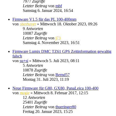
7977
Zugriffe
Letzter Beitrag
von
mbf
Samstag 6. Januar 2024, 16:54
Firmware V1.5 für das PL 100-400mm
von
oberbayer
» Mittwoch 18. Oktober 2023, 09:26
9
Antworten
10087
Zugriffe
Letzter Beitrag
von
j73
Samstag 4. November 2023, 16:51
Firmware Lumix DMC TZ61 GPS Zeitinformation gewaltig
falsch
von
su+si
» Mittwoch 5. Juli 2023, 08:11
5
Antworten
10878
Zugriffe
Letzter Beitrag
von
Bernd57
Montag 31. Juli 2023, 11:19
Neue Firmware für G80, GX80, PanaLeica 100-400
von
magle
» Mittwoch 8. Februar 2017, 12:15
12
Antworten
25401
Zugriffe
Letzter Beitrag
von
thueringer80
Freitag 20. Januar 2023, 15:25