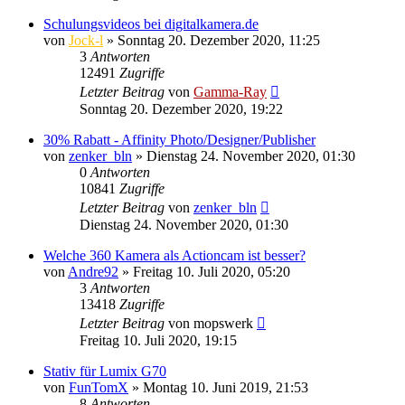
Schulungsvideos bei digitalkamera.de
von
Jock-l
» Sonntag 20. Dezember 2020, 11:25
3
Antworten
12491
Zugriffe
Letzter Beitrag
von
Gamma-Ray
Sonntag 20. Dezember 2020, 19:22
30% Rabatt - Affinity Photo/Designer/Publisher
von
zenker_bln
» Dienstag 24. November 2020, 01:30
0
Antworten
10841
Zugriffe
Letzter Beitrag
von
zenker_bln
Dienstag 24. November 2020, 01:30
Welche 360 Kamera als Actioncam ist besser?
von
Andre92
» Freitag 10. Juli 2020, 05:20
3
Antworten
13418
Zugriffe
Letzter Beitrag
von
mopswerk
Freitag 10. Juli 2020, 19:15
Stativ für Lumix G70
von
FunTomX
» Montag 10. Juni 2019, 21:53
8
Antworten