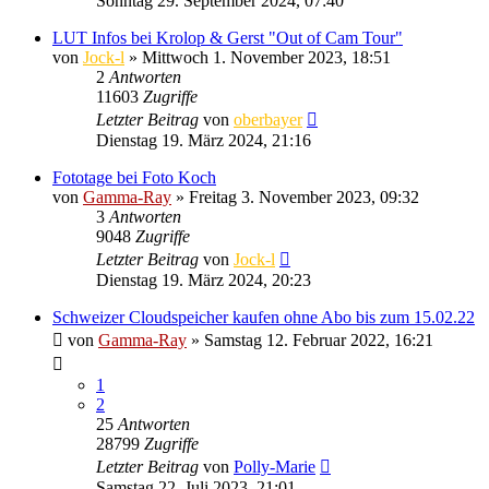
Sonntag 29. September 2024, 07:40
LUT Infos bei Krolop & Gerst "Out of Cam Tour"
von
Jock-l
» Mittwoch 1. November 2023, 18:51
2
Antworten
11603
Zugriffe
Letzter Beitrag
von
oberbayer
Dienstag 19. März 2024, 21:16
Fototage bei Foto Koch
von
Gamma-Ray
» Freitag 3. November 2023, 09:32
3
Antworten
9048
Zugriffe
Letzter Beitrag
von
Jock-l
Dienstag 19. März 2024, 20:23
Schweizer Cloudspeicher kaufen ohne Abo bis zum 15.02.22
von
Gamma-Ray
» Samstag 12. Februar 2022, 16:21
1
2
25
Antworten
28799
Zugriffe
Letzter Beitrag
von
Polly-Marie
Samstag 22. Juli 2023, 21:01