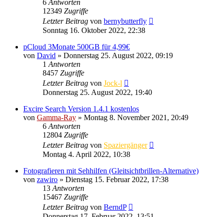
6
Antworten
12349
Zugriffe
Letzter Beitrag
von
bernybutterfly
Sonntag 16. Oktober 2022, 22:38
pCloud 3Monate 500GB für 4,99€
von
David
» Donnerstag 25. August 2022, 09:19
1
Antworten
8457
Zugriffe
Letzter Beitrag
von
Jock-l
Donnerstag 25. August 2022, 19:40
Excire Search Version 1.4.1 kostenlos
von
Gamma-Ray
» Montag 8. November 2021, 20:49
6
Antworten
12804
Zugriffe
Letzter Beitrag
von
Spaziergänger
Montag 4. April 2022, 10:38
Fotografieren mit Sehhilfen (Gleitsichtbrillen-Alternative)
von
zawiro
» Dienstag 15. Februar 2022, 17:38
13
Antworten
15467
Zugriffe
Letzter Beitrag
von
BerndP
Donnerstag 17. Februar 2022, 13:51