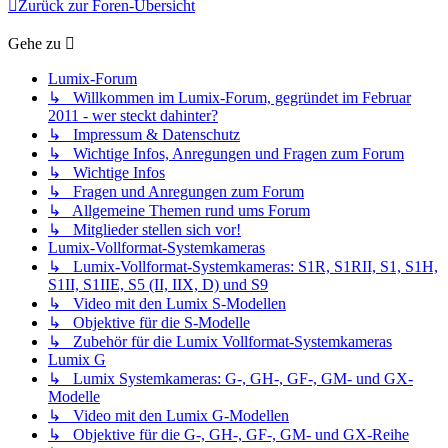
Zurück zur Foren-Übersicht
Gehe zu
Lumix-Forum
↳ Willkommen im Lumix-Forum, gegründet im Februar
2011 - wer steckt dahinter?
↳ Impressum & Datenschutz
↳ Wichtige Infos, Anregungen und Fragen zum Forum
↳ Wichtige Infos
↳ Fragen und Anregungen zum Forum
↳ Allgemeine Themen rund ums Forum
↳ Mitglieder stellen sich vor!
Lumix-Vollformat-Systemkameras
↳ Lumix-Vollformat-Systemkameras: S1R, S1RII, S1, S1H,
S1II, S1IIE, S5 (II, IIX, D) und S9
↳ Video mit den Lumix S-Modellen
↳ Objektive für die S-Modelle
↳ Zubehör für die Lumix Vollformat-Systemkameras
Lumix G
↳ Lumix Systemkameras: G-, GH-, GF-, GM- und GX-
Modelle
↳ Video mit den Lumix G-Modellen
↳ Objektive für die G-, GH-, GF-, GM- und GX-Reihe