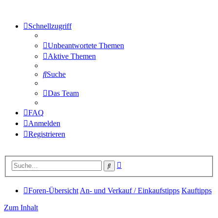
Schnellzugriff
Unbeantwortete Themen
Aktive Themen
Suche
Das Team
FAQ
Anmelden
Registrieren
Erweiterte
Suche
Suche
Foren-Übersicht
An- und Verkauf / Einkaufstipps
Kauftipps
Zum Inhalt