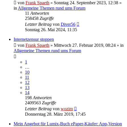
von
Frank Spaeth
» Sonntag 24. September 2023, 12:38 »
in
Allgemeine Themen rund ums Forum
11
Antworten
258458
Zugriffe
Letzter Beitrag
von
Diver56
Sonntag 26. Mai 2024, 11:35
Internetzensur stoppen
von
Frank Spaeth
» Mittwoch 27. Februar 2019, 08:24 » in
Allgemeine Themen rund ums Forum
1
…
10
11
12
13
14
198
Antworten
2409563
Zugriffe
Letzter Beitrag
von
wozim
Donnerstag 28. März 2019, 17:45
Mein Angebot für Lumix-Buch ePaper-Käufer: App-Version