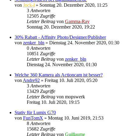
von
Jock-l
» Sonntag 20. Dezember 2020, 11:25
3
Antworten
12505
Zugriffe
Letzter Beitrag
von
Gamma-Ray
Sonntag 20. Dezember 2020, 19:22
30% Rabatt - Affinity Photo/Designer/Publisher
von
zenker_bln
» Dienstag 24. November 2020, 01:30
0
Antworten
10851
Zugriffe
Letzter Beitrag
von
zenker_bln
Dienstag 24. November 2020, 01:30
Welche 360 Kamera als Actioncam ist besser?
von
Andre92
» Freitag 10. Juli 2020, 05:20
3
Antworten
13429
Zugriffe
Letzter Beitrag
von
mopswerk
Freitag 10. Juli 2020, 19:15
Stativ für Lumix G70
von
FunTomX
» Montag 10. Juni 2019, 21:53
8
Antworten
15682
Zugriffe
Letzter Beitrag
von
Guillaume