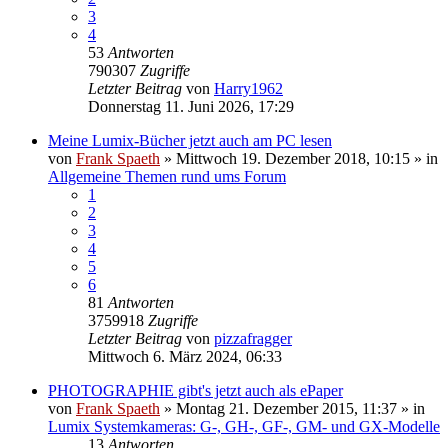
3
4
53
Antworten
790307
Zugriffe
Letzter Beitrag
von
Harry1962
Donnerstag 11. Juni 2026, 17:29
Meine Lumix-Bücher jetzt auch am PC lesen
von
Frank Spaeth
» Mittwoch 19. Dezember 2018, 10:15 » in
Allgemeine Themen rund ums Forum
1
2
3
4
5
6
81
Antworten
3759918
Zugriffe
Letzter Beitrag
von
pizzafragger
Mittwoch 6. März 2024, 06:33
PHOTOGRAPHIE gibt's jetzt auch als ePaper
von
Frank Spaeth
» Montag 21. Dezember 2015, 11:37 » in
Lumix Systemkameras: G-, GH-, GF-, GM- und GX-Modelle
13
Antworten