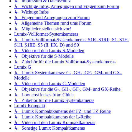
↳ Impressum & Datenschutz
↳ Wichtige Infos, Anregungen und Fragen zum Forum
↳ Wichtige Infos
↳ Fragen und Anregungen zum Forum
↳ Allgemeine Themen rund ums Forum
↳ Mitglieder stellen sich vor!
Lumix-Vollformat-Systemkameras
↳ Lumix-Vollformat-Systemkameras: S1R, S1RII, S1, S1H,
S1II, S1IIE, S5 (II, IIX, D) und S9
↳ Video mit den Lumix S-Modellen
↳ Objektive für die S-Modelle
↳ Zubehör für die Lumix Vollformat-Systemkameras
Lumix G
↳ Lumix Systemkameras: G-, GH-, GF-, GM- und GX-
Modelle
↳ Video mit den Lumix G-Modellen
↳ Objektive für die G-, GH-, GF-, GM- und GX-Reihe
↳ Low cost lenses from China
↳ Zubehör für die Lumix Systemkameras
Lumix Kompakt
↳ Lumix Kompaktkameras der FZ- und TZ-Reihe
↳ Lumix Kompaktkameras der L-Reihe
↳ Video mit den Lumix Kompaktkameras
↳ Sonstige Lumix Kompaktkameras