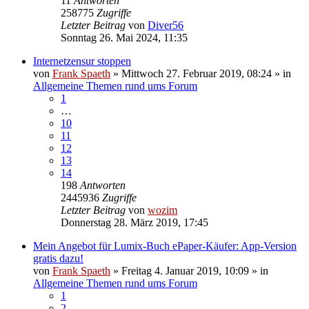
11
Antworten
258775
Zugriffe
Letzter Beitrag
von
Diver56
Sonntag 26. Mai 2024, 11:35
Internetzensur stoppen
von
Frank Spaeth
» Mittwoch 27. Februar 2019, 08:24 » in
Allgemeine Themen rund ums Forum
1
…
10
11
12
13
14
198
Antworten
2445936
Zugriffe
Letzter Beitrag
von
wozim
Donnerstag 28. März 2019, 17:45
Mein Angebot für Lumix-Buch ePaper-Käufer: App-Version
gratis dazu!
von
Frank Spaeth
» Freitag 4. Januar 2019, 10:09 » in
Allgemeine Themen rund ums Forum
1
2