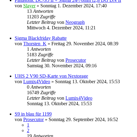
Panasonic DC-S5 II + Sigma 24-70mm f2,8 DG DN II
von
Slayer
» Sonntag 1. Dezember 2024, 17:40
13
Antworten
11203
Zugriffe
Letzter Beitrag
von
Neograph
Mittwoch 4. Dezember 2024, 11:21
Sigma Blackfriday Rabatte
von
Thorsten_K
» Freitag 29. November 2024, 08:39
1
Antworten
5183
Zugriffe
Letzter Beitrag
von
Prosecutor
Samstag 30. November 2024, 09:16
UHS 2 V90 SD-Karte von Nextorage
von
Lumix4Video
» Sonntag 13. Oktober 2024, 15:53
0
Antworten
16749
Zugriffe
Letzter Beitrag
von
Lumix4Video
Sonntag 13. Oktober 2024, 15:53
S9 in blau für 1199
von
Prosecutor
» Sonntag 29. September 2024, 16:52
1
2
19
Antworten