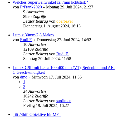
Welches Superweitwinkel ca 7mm lichtstark?
von
FrFrank2020
» Montag 29. Juli 2024, 21:27
9
Antworten
8926
Zugriffe
Letzter Beitrag
von
oberbayer
Donnerstag 1. August 2024, 16:13
Lumix 30mm/2,8 Makro
von
Rudi F.
» Donnerstag 27. Juni 2024, 14:52
10
Antworten
12109
Zugriffe
Letzter Beitrag
von
Rudi F.
Samstag 20. Juli 2024, 11:58
Lumix G9II mit Leica 100-400 mm (V1), Serienbild und AF-
C Geschwindigkeit
von
dmo
» Mittwoch 17. Juli 2024, 11:36
1
2
24
Antworten
16242
Zugriffe
Letzter Beitrag
von
sardinien
Freitag 19. Juli 2024, 16:27
Tilt-/Shift Objektive für MFT