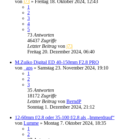
von
j73
» Freitag 18. Oktober 2024, 12:43
1
2
3
4
5
73
Antworten
46437
Zugriffe
Letzter Beitrag
von
j73
Freitag 20. Dezember 2024, 06:40
M.Zuiko Digital ED 40‑150mm F2.8 PRO
von
_aps
» Samstag 23. November 2024, 19:10
1
2
3
35
Antworten
18172
Zugriffe
Letzter Beitrag
von
BerndP
Sonntag 1. Dezember 2024, 21:12
12-60mm f/2.8 oder 35-100 f/2.8 als „Immerdrauf“
von
Lumme
» Montag 7. Oktober 2024, 18:35
1
2