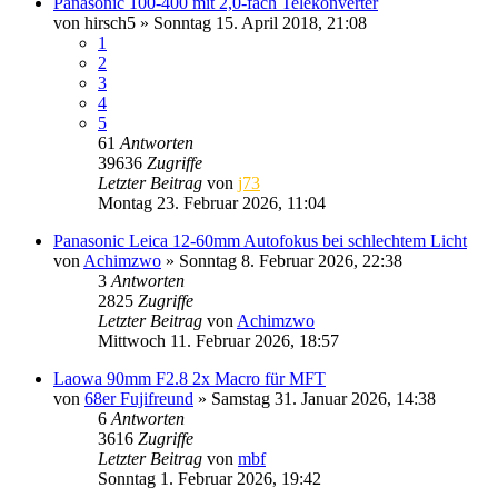
Panasonic 100-400 mit 2,0-fach Telekonverter
von
hirsch5
» Sonntag 15. April 2018, 21:08
1
2
3
4
5
61
Antworten
39636
Zugriffe
Letzter Beitrag
von
j73
Montag 23. Februar 2026, 11:04
Panasonic Leica 12-60mm Autofokus bei schlechtem Licht
von
Achimzwo
» Sonntag 8. Februar 2026, 22:38
3
Antworten
2825
Zugriffe
Letzter Beitrag
von
Achimzwo
Mittwoch 11. Februar 2026, 18:57
Laowa 90mm F2.8 2x Macro für MFT
von
68er Fujifreund
» Samstag 31. Januar 2026, 14:38
6
Antworten
3616
Zugriffe
Letzter Beitrag
von
mbf
Sonntag 1. Februar 2026, 19:42