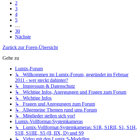
2
3
4
5
…
30
Nächste
Zurück zur Foren-Übersicht
Gehe zu
Lumix-Forum
↳ Willkommen im Lumix-Forum, gegründet im Februar
2011 - wer steckt dahinter?
↳ Impressum & Datenschutz
↳ Wichtige Infos, Anregungen und Fragen zum Forum
↳ Wichtige Infos
↳ Fragen und Anregungen zum Forum
↳ Allgemeine Themen rund ums Forum
↳ Mitglieder stellen sich vor!
Lumix-Vollformat-Systemkameras
↳ Lumix-Vollformat-Systemkameras: S1R, S1RII, S1, S1H,
S1II, S1IIE, S5 (II, IIX, D) und S9
↳ Video mit den Lumix S-Modellen