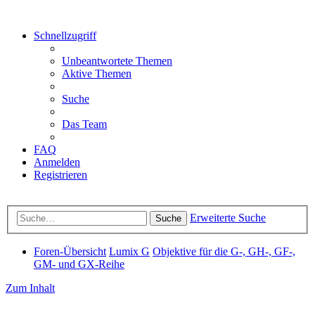
Schnellzugriff
Unbeantwortete Themen
Aktive Themen
Suche
Das Team
FAQ
Anmelden
Registrieren
Erweiterte Suche
Suche
Foren-Übersicht
Lumix G
Objektive für die G-, GH-, GF-,
GM- und GX-Reihe
Zum Inhalt