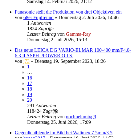
Samstag 14. Februar 2026, 21:12
Panasonic stellt die Produktion von drei Objektiven ein
von
68er Fujifreund
» Donnerstag 2. Juli 2026, 14:46
1
Antworten
1824
Zugriffe
Letzter Beitrag
von
Gamma-Ray
Donnerstag 2. Juli 2026, 15:13
Das neue LEICA DG VARIO-ELMAR 100-400 mm/F4.0-
6.3 II ASPH. /POWER O.I.S.
von
j73
» Dienstag 19. September 2023, 18:26
1
…
16
17
18
19
20
291
Antworten
118424
Zugriffe
Letzter Beitrag
von
nochnelumixg9
Donnerstag 25. Juni 2026, 17:09
Gegenlichtblende im Bild bei Walimex 7.5mm/3.5