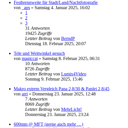
Festbrennweite für Stadt/Land/Nachtfotografie
von
_aps
» Samstag 4. Januar 2025, 16:02
1
2
3
31
Antworten
19425
Zugriffe
Letzter Beitrag
von
BerndP
Dienstag 18. Februar 2025, 20:07
Tele und Weitwinkel gesuch
von
magiccat
» Samstag 8. Februar 2025, 06:31
10
Antworten
8726
Zugriffe
Letzter Beitrag
von
Lumix4Video
Sonntag 9. Februar 2025, 15:46
Makro extrem Vergleich Pana 2,8/30 & Panlei 2,8/45
von
arri
» Donnerstag 23. Januar 2025, 12:48
7
Antworten
8069
Zugriffe
Letzter Beitrag
von
MehrLicht!
Donnerstag 23. Januar 2025, 23:24
600mm @ MFT (gerne auch mehr …)