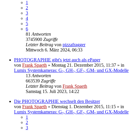
1
2
3
4
5
6
81
Antworten
3745900
Zugriffe
Letzter Beitrag
von
pizzafragger
Mittwoch 6. März 2024, 06:33
PHOTOGRAPHIE gibt's jetzt auch als ePaper
von
Frank Spaeth
» Montag 21. Dezember 2015, 11:37 » in
Lumix Systemkameras: G-, GH-, GF-, GM- und GX-Modelle
13
Antworten
663539
Zugriffe
Letzter Beitrag
von
Frank Spaeth
Samstag 15. Juli 2023, 14:22
Die PHOTOGRAPHIE wechselt den Besitzer
von
Frank Spaeth
» Dienstag 1. Dezember 2015, 11:15 » in
Lumix Systemkameras: G-, GH-, GF-, GM- und GX-Modelle
1
2
3