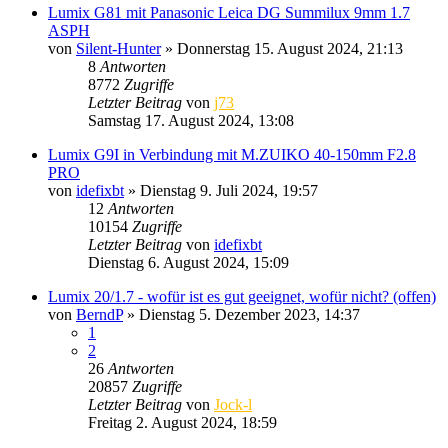
Lumix G81 mit Panasonic Leica DG Summilux 9mm 1.7
ASPH
von
Silent-Hunter
» Donnerstag 15. August 2024, 21:13
8
Antworten
8772
Zugriffe
Letzter Beitrag
von
j73
Samstag 17. August 2024, 13:08
Lumix G9I in Verbindung mit M.ZUIKO 40‑150mm F2.8
PRO
von
idefixbt
» Dienstag 9. Juli 2024, 19:57
12
Antworten
10154
Zugriffe
Letzter Beitrag
von
idefixbt
Dienstag 6. August 2024, 15:09
Lumix 20/1.7 - wofür ist es gut geeignet, wofür nicht? (offen)
von
BerndP
» Dienstag 5. Dezember 2023, 14:37
1
2
26
Antworten
20857
Zugriffe
Letzter Beitrag
von
Jock-l
Freitag 2. August 2024, 18:59