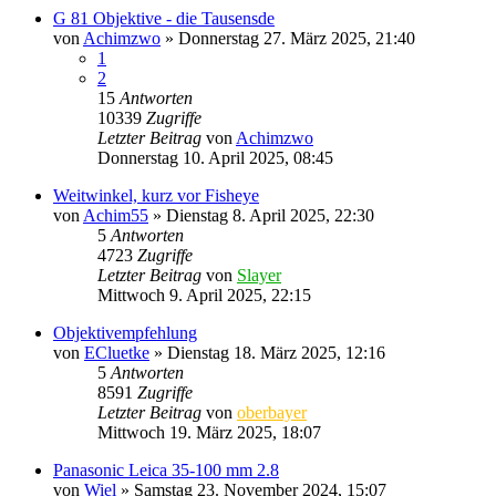
G 81 Objektive - die Tausensde
von
Achimzwo
» Donnerstag 27. März 2025, 21:40
1
2
15
Antworten
10339
Zugriffe
Letzter Beitrag
von
Achimzwo
Donnerstag 10. April 2025, 08:45
Weitwinkel, kurz vor Fisheye
von
Achim55
» Dienstag 8. April 2025, 22:30
5
Antworten
4723
Zugriffe
Letzter Beitrag
von
Slayer
Mittwoch 9. April 2025, 22:15
Objektivempfehlung
von
ECluetke
» Dienstag 18. März 2025, 12:16
5
Antworten
8591
Zugriffe
Letzter Beitrag
von
oberbayer
Mittwoch 19. März 2025, 18:07
Panasonic Leica 35-100 mm 2.8
von
Wiel
» Samstag 23. November 2024, 15:07