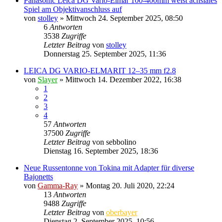
Panasonic Leica DG Vario-Elmar 100-400mm weist achsiales
Spiel am Objektivanschluss auf
von
stolley
» Mittwoch 24. September 2025, 08:50
6
Antworten
3538
Zugriffe
Letzter Beitrag
von
stolley
Donnerstag 25. September 2025, 11:36
LEICA DG VARIO-ELMARIT 12–35 mm f2.8
von
Slayer
» Mittwoch 14. Dezember 2022, 16:38
1
2
3
4
57
Antworten
37500
Zugriffe
Letzter Beitrag
von
sebbolino
Dienstag 16. September 2025, 18:36
Neue Russentonne von Tokina mit Adapter für diverse
Bajonetts
von
Gamma-Ray
» Montag 20. Juli 2020, 22:24
13
Antworten
9488
Zugriffe
Letzter Beitrag
von
oberbayer
Dienstag 2. September 2025, 10:56