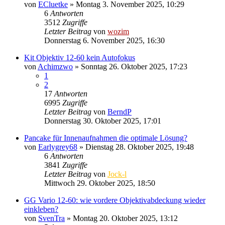
von
ECluetke
» Montag 3. November 2025, 10:29
6
Antworten
3512
Zugriffe
Letzter Beitrag
von
wozim
Donnerstag 6. November 2025, 16:30
Kit Objektiv 12-60 kein Autofokus
von
Achimzwo
» Sonntag 26. Oktober 2025, 17:23
1
2
17
Antworten
6995
Zugriffe
Letzter Beitrag
von
BerndP
Donnerstag 30. Oktober 2025, 17:01
Pancake für Innenaufnahmen die optimale Lösung?
von
Earlygrey68
» Dienstag 28. Oktober 2025, 19:48
6
Antworten
3841
Zugriffe
Letzter Beitrag
von
Jock-l
Mittwoch 29. Oktober 2025, 18:50
GG Vario 12-60: wie vordere Objektivabdeckung wieder
einkleben?
von
SvenTra
» Montag 20. Oktober 2025, 13:12