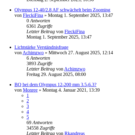
Olympus 12-40/2.8 AF schwächelt beim Zooming
von
FleckiFina
» Montag 1. September 2025, 13:47
0
Antworten
6361
Zugriffe
Letzter Beitrag
von
FleckiFina
Montag 1. September 2025, 13:47
Lichtstärke Verständnisfrage
von
Achimzwo
» Mittwoch 27. August 2025, 12:14
6
Antworten
3893
Zugriffe
Letzter Beitrag
von
Achimzwo
Freitag 29. August 2025, 08:00
BQ bei dem Olympus 12-200 mm 3.5-6.3?
von
Monree
» Montag 4. Januar 2021, 13:39
1
2
3
4
5
69
Antworten
34558
Zugriffe
Letzter Beitrag
von
Rkandreas