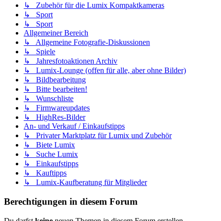
↳ Zubehör für die Lumix Kompaktkameras
↳ Sport
↳ Sport
Allgemeiner Bereich
↳ Allgemeine Fotografie-Diskussionen
↳ Spiele
↳ Jahresfotoaktionen Archiv
↳ Lumix-Lounge (offen für alle, aber ohne Bilder)
↳ Bildbearbeitung
↳ Bitte bearbeiten!
↳ Wunschliste
↳ Firmwareupdates
↳ HighRes-Bilder
An- und Verkauf / Einkaufstipps
↳ Privater Marktplatz für Lumix und Zubehör
↳ Biete Lumix
↳ Suche Lumix
↳ Einkaufstipps
↳ Kauftipps
↳ Lumix-Kaufberatung für Mitglieder
Berechtigungen in diesem Forum
Du darfst
keine
neuen Themen in diesem Forum erstellen.