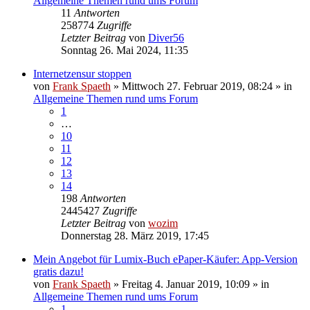
Allgemeine Themen rund ums Forum
11
Antworten
258774
Zugriffe
Letzter Beitrag
von
Diver56
Sonntag 26. Mai 2024, 11:35
Internetzensur stoppen
von
Frank Spaeth
» Mittwoch 27. Februar 2019, 08:24 » in
Allgemeine Themen rund ums Forum
1
…
10
11
12
13
14
198
Antworten
2445427
Zugriffe
Letzter Beitrag
von
wozim
Donnerstag 28. März 2019, 17:45
Mein Angebot für Lumix-Buch ePaper-Käufer: App-Version
gratis dazu!
von
Frank Spaeth
» Freitag 4. Januar 2019, 10:09 » in
Allgemeine Themen rund ums Forum
1