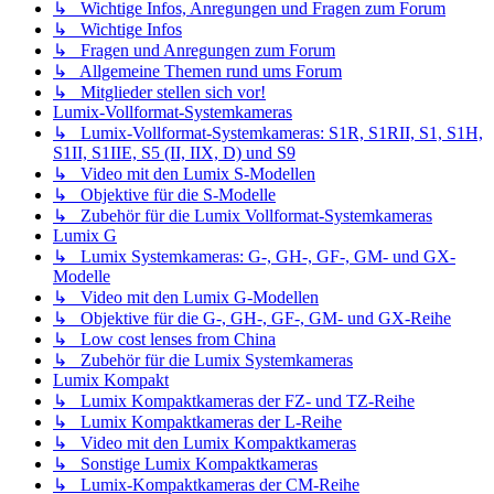
↳ Wichtige Infos, Anregungen und Fragen zum Forum
↳ Wichtige Infos
↳ Fragen und Anregungen zum Forum
↳ Allgemeine Themen rund ums Forum
↳ Mitglieder stellen sich vor!
Lumix-Vollformat-Systemkameras
↳ Lumix-Vollformat-Systemkameras: S1R, S1RII, S1, S1H,
S1II, S1IIE, S5 (II, IIX, D) und S9
↳ Video mit den Lumix S-Modellen
↳ Objektive für die S-Modelle
↳ Zubehör für die Lumix Vollformat-Systemkameras
Lumix G
↳ Lumix Systemkameras: G-, GH-, GF-, GM- und GX-
Modelle
↳ Video mit den Lumix G-Modellen
↳ Objektive für die G-, GH-, GF-, GM- und GX-Reihe
↳ Low cost lenses from China
↳ Zubehör für die Lumix Systemkameras
Lumix Kompakt
↳ Lumix Kompaktkameras der FZ- und TZ-Reihe
↳ Lumix Kompaktkameras der L-Reihe
↳ Video mit den Lumix Kompaktkameras
↳ Sonstige Lumix Kompaktkameras
↳ Lumix-Kompaktkameras der CM-Reihe