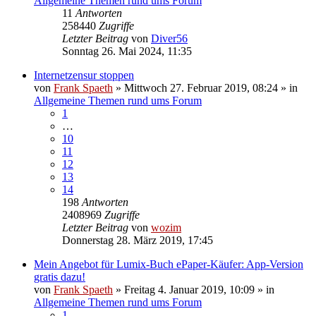
Allgemeine Themen rund ums Forum
11
Antworten
258440
Zugriffe
Letzter Beitrag
von
Diver56
Sonntag 26. Mai 2024, 11:35
Internetzensur stoppen
von
Frank Spaeth
» Mittwoch 27. Februar 2019, 08:24 » in
Allgemeine Themen rund ums Forum
1
…
10
11
12
13
14
198
Antworten
2408969
Zugriffe
Letzter Beitrag
von
wozim
Donnerstag 28. März 2019, 17:45
Mein Angebot für Lumix-Buch ePaper-Käufer: App-Version
gratis dazu!
von
Frank Spaeth
» Freitag 4. Januar 2019, 10:09 » in
Allgemeine Themen rund ums Forum
1