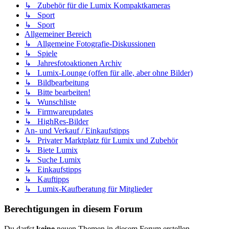
↳ Zubehör für die Lumix Kompaktkameras
↳ Sport
↳ Sport
Allgemeiner Bereich
↳ Allgemeine Fotografie-Diskussionen
↳ Spiele
↳ Jahresfotoaktionen Archiv
↳ Lumix-Lounge (offen für alle, aber ohne Bilder)
↳ Bildbearbeitung
↳ Bitte bearbeiten!
↳ Wunschliste
↳ Firmwareupdates
↳ HighRes-Bilder
An- und Verkauf / Einkaufstipps
↳ Privater Marktplatz für Lumix und Zubehör
↳ Biete Lumix
↳ Suche Lumix
↳ Einkaufstipps
↳ Kauftipps
↳ Lumix-Kaufberatung für Mitglieder
Berechtigungen in diesem Forum
Du darfst
keine
neuen Themen in diesem Forum erstellen.