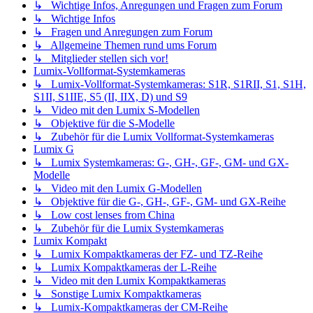
↳ Wichtige Infos, Anregungen und Fragen zum Forum
↳ Wichtige Infos
↳ Fragen und Anregungen zum Forum
↳ Allgemeine Themen rund ums Forum
↳ Mitglieder stellen sich vor!
Lumix-Vollformat-Systemkameras
↳ Lumix-Vollformat-Systemkameras: S1R, S1RII, S1, S1H,
S1II, S1IIE, S5 (II, IIX, D) und S9
↳ Video mit den Lumix S-Modellen
↳ Objektive für die S-Modelle
↳ Zubehör für die Lumix Vollformat-Systemkameras
Lumix G
↳ Lumix Systemkameras: G-, GH-, GF-, GM- und GX-
Modelle
↳ Video mit den Lumix G-Modellen
↳ Objektive für die G-, GH-, GF-, GM- und GX-Reihe
↳ Low cost lenses from China
↳ Zubehör für die Lumix Systemkameras
Lumix Kompakt
↳ Lumix Kompaktkameras der FZ- und TZ-Reihe
↳ Lumix Kompaktkameras der L-Reihe
↳ Video mit den Lumix Kompaktkameras
↳ Sonstige Lumix Kompaktkameras
↳ Lumix-Kompaktkameras der CM-Reihe