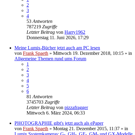
2
3
4
53
Antworten
787219
Zugriffe
Letzter Beitrag
von
Harry1962
Donnerstag 11. Juni 2026, 17:29
Meine Lumix-Bücher jetzt auch am PC lesen
von
Frank Spaeth
» Mittwoch 19. Dezember 2018, 10:15 » in
Allgemeine Themen rund ums Forum
1
2
3
4
5
6
81
Antworten
3745703
Zugriffe
Letzter Beitrag
von
pizzafragger
Mittwoch 6. März 2024, 06:33
PHOTOGRAPHIE gibt's jetzt auch als ePaper
von
Frank Spaeth
» Montag 21. Dezember 2015, 11:37 » in
Lumix Systemkameras: G-, GH-, GF-, GM- und GX-Modelle