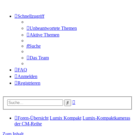
Schnellzugriff
Unbeantwortete Themen
Aktive Themen
Suche
Das Team
FAQ
Anmelden
Registrieren
Erweiterte
Suche
Suche
Foren-Übersicht
Lumix Kompakt
Lumix-Kompaktkameras
der CM-Reihe
Zum Inhalt