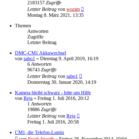
2183157
Zugriffe
Letzter Beitrag
von
wozim
Montag 8. März 2021, 13:35
Themen
Antworten
Zugriffe
Letzter Beitrag
DMC-CM1 Akkuwechsel
von
sabo1
» Dienstag 9. April 2019, 16:19
6
Antworten
96743
Zugriffe
Letzter Beitrag
von
sabo1
Donnerstag 30. Januar 2020, 14:19
Kamera bleibt schwarz - bitte um Hilfe
von
Reja
» Freitag 1. Juli 2016, 20:12
1
Antworten
19886
Zugriffe
Letzter Beitrag
von
Reja
Freitag 1. Juli 2016, 20:58
CM1, die Telefon-Lumix
von
Frank Spaeth
» Freitag 28. November 2014, 10:04