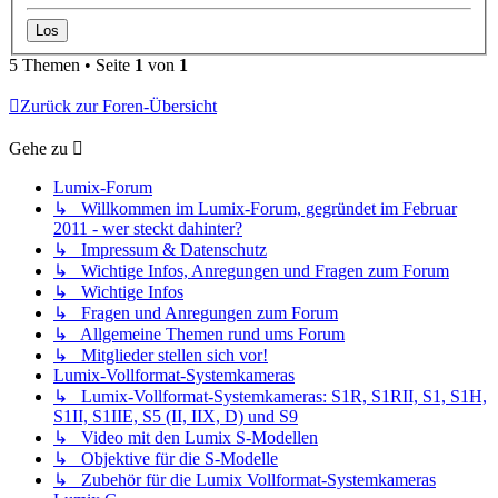
5 Themen • Seite
1
von
1
Zurück zur Foren-Übersicht
Gehe zu
Lumix-Forum
↳ Willkommen im Lumix-Forum, gegründet im Februar
2011 - wer steckt dahinter?
↳ Impressum & Datenschutz
↳ Wichtige Infos, Anregungen und Fragen zum Forum
↳ Wichtige Infos
↳ Fragen und Anregungen zum Forum
↳ Allgemeine Themen rund ums Forum
↳ Mitglieder stellen sich vor!
Lumix-Vollformat-Systemkameras
↳ Lumix-Vollformat-Systemkameras: S1R, S1RII, S1, S1H,
S1II, S1IIE, S5 (II, IIX, D) und S9
↳ Video mit den Lumix S-Modellen
↳ Objektive für die S-Modelle
↳ Zubehör für die Lumix Vollformat-Systemkameras