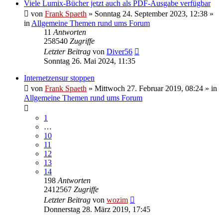
Viele Lumix-Bücher jetzt auch als PDF-Ausgabe verfügbar
von
Frank Spaeth
» Sonntag 24. September 2023, 12:38 »
in
Allgemeine Themen rund ums Forum
11
Antworten
258540
Zugriffe
Letzter Beitrag
von
Diver56
Sonntag 26. Mai 2024, 11:35
Internetzensur stoppen
von
Frank Spaeth
» Mittwoch 27. Februar 2019, 08:24 » in
Allgemeine Themen rund ums Forum
1
…
10
11
12
13
14
198
Antworten
2412567
Zugriffe
Letzter Beitrag
von
wozim
Donnerstag 28. März 2019, 17:45