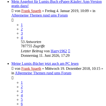
Mein Angebot für Lumix-Buch ePaper-Käufer: App-Version
gratis dazu!
von
Frank Spaeth
» Freitag 4. Januar 2019, 10:09 » in
Allgemeine Themen rund ums Forum
1
2
3
4
53
Antworten
787755
Zugriffe
Letzter Beitrag
von
Harry1962
Donnerstag 11. Juni 2026, 17:29
Meine Lumix-Bücher jetzt auch am PC lesen
von
Frank Spaeth
» Mittwoch 19. Dezember 2018, 10:15 »
in
Allgemeine Themen rund ums Forum
1
2
3
4
5
6