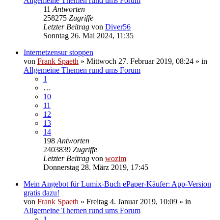
Allgemeine Themen rund ums Forum
11
Antworten
258275
Zugriffe
Letzter Beitrag
von
Diver56
Sonntag 26. Mai 2024, 11:35
Internetzensur stoppen
von
Frank Spaeth
» Mittwoch 27. Februar 2019, 08:24 » in
Allgemeine Themen rund ums Forum
1
…
10
11
12
13
14
198
Antworten
2403839
Zugriffe
Letzter Beitrag
von
wozim
Donnerstag 28. März 2019, 17:45
Mein Angebot für Lumix-Buch ePaper-Käufer: App-Version
gratis dazu!
von
Frank Spaeth
» Freitag 4. Januar 2019, 10:09 » in
Allgemeine Themen rund ums Forum
1