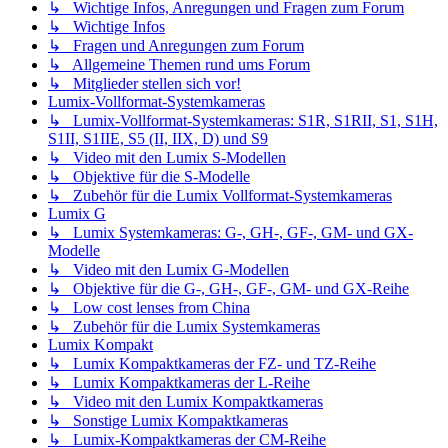
↳ Wichtige Infos, Anregungen und Fragen zum Forum
↳ Wichtige Infos
↳ Fragen und Anregungen zum Forum
↳ Allgemeine Themen rund ums Forum
↳ Mitglieder stellen sich vor!
Lumix-Vollformat-Systemkameras
↳ Lumix-Vollformat-Systemkameras: S1R, S1RII, S1, S1H,
S1II, S1IIE, S5 (II, IIX, D) und S9
↳ Video mit den Lumix S-Modellen
↳ Objektive für die S-Modelle
↳ Zubehör für die Lumix Vollformat-Systemkameras
Lumix G
↳ Lumix Systemkameras: G-, GH-, GF-, GM- und GX-
Modelle
↳ Video mit den Lumix G-Modellen
↳ Objektive für die G-, GH-, GF-, GM- und GX-Reihe
↳ Low cost lenses from China
↳ Zubehör für die Lumix Systemkameras
Lumix Kompakt
↳ Lumix Kompaktkameras der FZ- und TZ-Reihe
↳ Lumix Kompaktkameras der L-Reihe
↳ Video mit den Lumix Kompaktkameras
↳ Sonstige Lumix Kompaktkameras
↳ Lumix-Kompaktkameras der CM-Reihe