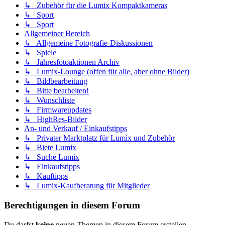
↳ Zubehör für die Lumix Kompaktkameras
↳ Sport
↳ Sport
Allgemeiner Bereich
↳ Allgemeine Fotografie-Diskussionen
↳ Spiele
↳ Jahresfotoaktionen Archiv
↳ Lumix-Lounge (offen für alle, aber ohne Bilder)
↳ Bildbearbeitung
↳ Bitte bearbeiten!
↳ Wunschliste
↳ Firmwareupdates
↳ HighRes-Bilder
An- und Verkauf / Einkaufstipps
↳ Privater Marktplatz für Lumix und Zubehör
↳ Biete Lumix
↳ Suche Lumix
↳ Einkaufstipps
↳ Kauftipps
↳ Lumix-Kaufberatung für Mitglieder
Berechtigungen in diesem Forum
Du darfst
keine
neuen Themen in diesem Forum erstellen.