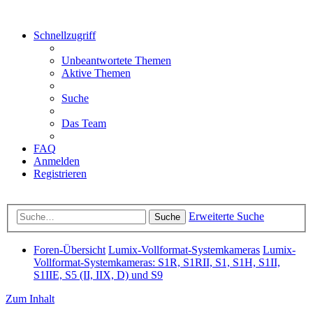
Schnellzugriff
Unbeantwortete Themen
Aktive Themen
Suche
Das Team
FAQ
Anmelden
Registrieren
Erweiterte Suche
Suche
Foren-Übersicht
Lumix-Vollformat-Systemkameras
Lumix-
Vollformat-Systemkameras: S1R, S1RII, S1, S1H, S1II,
S1IIE, S5 (II, IIX, D) und S9
Zum Inhalt