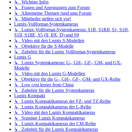
↳ Wichtige Infos
↳ Fragen und Anregungen zum Forum
↳ Allgemeine Themen rund ums Forum
↳ Mitglieder stellen sich vor!
Lumix-Vollformat-Systemkameras
↳ Lumix-Vollformat-Systemkameras: S1R, S1RII, S1, S1H,
S1II, S1IIE, S5 (II, IIX, D) und S9
↳ Video mit den Lumix S-Modellen
↳ Objektive für die S-Modelle
↳ Zubehör für die Lumix Vollformat-Systemkameras
Lumix G
↳ Lumix Systemkameras: G-, GH-, GF-, GM- und GX-
Modelle
↳ Video mit den Lumix G-Modellen
↳ Objektive für die G-, GH-, GF-, GM- und GX-Reihe
↳ Low cost lenses from China
↳ Zubehör für die Lumix Systemkameras
Lumix Kompakt
↳ Lumix Kompaktkameras der FZ- und TZ-Reihe
↳ Lumix Kompaktkameras der L-Reihe
↳ Video mit den Lumix Kompaktkameras
↳ Sonstige Lumix Kompaktkameras
↳ Lumix-Kompaktkameras der CM-Reihe
↳ Zubehör für die Lumix Kompaktkameras