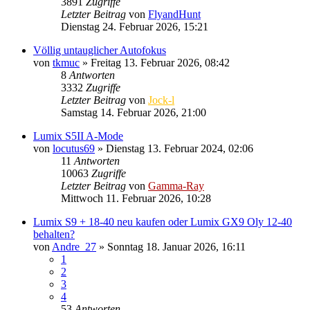
3891
Zugriffe
Letzter Beitrag
von
FlyandHunt
Dienstag 24. Februar 2026, 15:21
Völlig untauglicher Autofokus
von
tkmuc
» Freitag 13. Februar 2026, 08:42
8
Antworten
3332
Zugriffe
Letzter Beitrag
von
Jock-l
Samstag 14. Februar 2026, 21:00
Lumix S5II A-Mode
von
locutus69
» Dienstag 13. Februar 2024, 02:06
11
Antworten
10063
Zugriffe
Letzter Beitrag
von
Gamma-Ray
Mittwoch 11. Februar 2026, 10:28
Lumix S9 + 18-40 neu kaufen oder Lumix GX9 Oly 12-40
behalten?
von
Andre_27
» Sonntag 18. Januar 2026, 16:11
1
2
3
4
53
Antworten