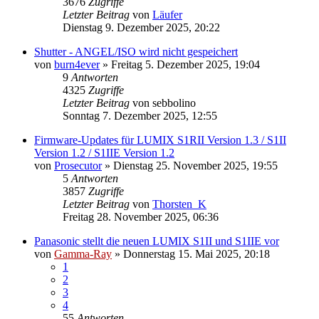
3676
Zugriffe
Letzter Beitrag
von
Läufer
Dienstag 9. Dezember 2025, 20:22
Shutter - ANGEL/ISO wird nicht gespeichert
von
burn4ever
» Freitag 5. Dezember 2025, 19:04
9
Antworten
4325
Zugriffe
Letzter Beitrag
von
sebbolino
Sonntag 7. Dezember 2025, 12:55
Firmware-Updates für LUMIX S1RII Version 1.3 / S1II
Version 1.2 / S1IIE Version 1.2
von
Prosecutor
» Dienstag 25. November 2025, 19:55
5
Antworten
3857
Zugriffe
Letzter Beitrag
von
Thorsten_K
Freitag 28. November 2025, 06:36
Panasonic stellt die neuen LUMIX S1II und S1IIE vor
von
Gamma-Ray
» Donnerstag 15. Mai 2025, 20:18
1
2
3
4
55
Antworten