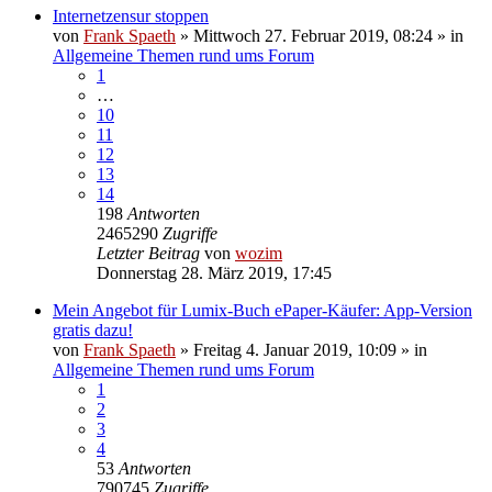
Internetzensur stoppen
von
Frank Spaeth
» Mittwoch 27. Februar 2019, 08:24 » in
Allgemeine Themen rund ums Forum
1
…
10
11
12
13
14
198
Antworten
2465290
Zugriffe
Letzter Beitrag
von
wozim
Donnerstag 28. März 2019, 17:45
Mein Angebot für Lumix-Buch ePaper-Käufer: App-Version
gratis dazu!
von
Frank Spaeth
» Freitag 4. Januar 2019, 10:09 » in
Allgemeine Themen rund ums Forum
1
2
3
4
53
Antworten
790745
Zugriffe