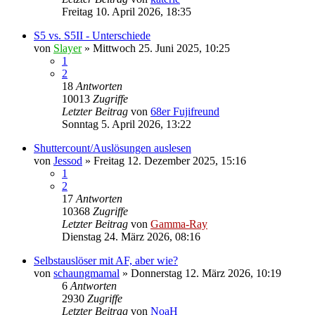
Freitag 10. April 2026, 18:35
S5 vs. S5II - Unterschiede
von
Slayer
» Mittwoch 25. Juni 2025, 10:25
1
2
18
Antworten
10013
Zugriffe
Letzter Beitrag
von
68er Fujifreund
Sonntag 5. April 2026, 13:22
Shuttercount/Auslösungen auslesen
von
Jessod
» Freitag 12. Dezember 2025, 15:16
1
2
17
Antworten
10368
Zugriffe
Letzter Beitrag
von
Gamma-Ray
Dienstag 24. März 2026, 08:16
Selbstauslöser mit AF, aber wie?
von
schaungmamal
» Donnerstag 12. März 2026, 10:19
6
Antworten
2930
Zugriffe
Letzter Beitrag
von
NoaH