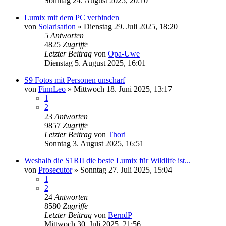
Sonntag 24. August 2025, 20:10
Lumix mit dem PC verbinden
von
Solarisation
» Dienstag 29. Juli 2025, 18:20
5
Antworten
4825
Zugriffe
Letzter Beitrag
von
Opa-Uwe
Dienstag 5. August 2025, 16:01
S9 Fotos mit Personen unscharf
von
FinnLeo
» Mittwoch 18. Juni 2025, 13:17
1
2
23
Antworten
9857
Zugriffe
Letzter Beitrag
von
Thori
Sonntag 3. August 2025, 16:51
Weshalb die S1RII die beste Lumix für Wildlife ist...
von
Prosecutor
» Sonntag 27. Juli 2025, 15:04
1
2
24
Antworten
8580
Zugriffe
Letzter Beitrag
von
BerndP
Mittwoch 30. Juli 2025, 21:56