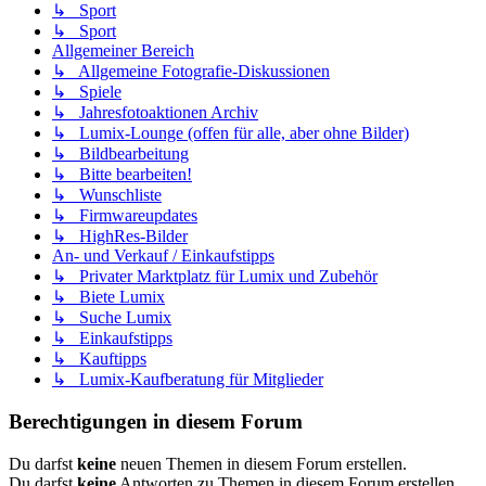
↳ Sport
↳ Sport
Allgemeiner Bereich
↳ Allgemeine Fotografie-Diskussionen
↳ Spiele
↳ Jahresfotoaktionen Archiv
↳ Lumix-Lounge (offen für alle, aber ohne Bilder)
↳ Bildbearbeitung
↳ Bitte bearbeiten!
↳ Wunschliste
↳ Firmwareupdates
↳ HighRes-Bilder
An- und Verkauf / Einkaufstipps
↳ Privater Marktplatz für Lumix und Zubehör
↳ Biete Lumix
↳ Suche Lumix
↳ Einkaufstipps
↳ Kauftipps
↳ Lumix-Kaufberatung für Mitglieder
Berechtigungen in diesem Forum
Du darfst
keine
neuen Themen in diesem Forum erstellen.
Du darfst
keine
Antworten zu Themen in diesem Forum erstellen.