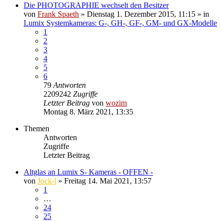
Die PHOTOGRAPHIE wechselt den Besitzer
von
Frank Spaeth
» Dienstag 1. Dezember 2015, 11:15 » in
Lumix Systemkameras: G-, GH-, GF-, GM- und GX-Modelle
1
2
3
4
5
6
79
Antworten
2209242
Zugriffe
Letzter Beitrag
von
wozim
Montag 8. März 2021, 13:35
Themen
Antworten
Zugriffe
Letzter Beitrag
Altglas an Lumix S- Kameras - OFFEN -
von
Jock-l
» Freitag 14. Mai 2021, 13:57
1
…
24
25