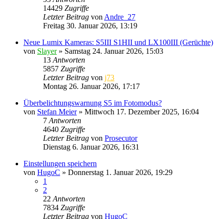
14429
Zugriffe
Letzter Beitrag
von
Andre_27
Freitag 30. Januar 2026, 13:19
Neue Lumix Kameras: S5III S1HII und LX100III (Gerüchte)
von
Slayer
» Samstag 24. Januar 2026, 15:03
13
Antworten
5857
Zugriffe
Letzter Beitrag
von
j73
Montag 26. Januar 2026, 17:17
Überbelichtungswarnung S5 im Fotomodus?
von
Stefan Meier
» Mittwoch 17. Dezember 2025, 16:04
7
Antworten
4640
Zugriffe
Letzter Beitrag
von
Prosecutor
Dienstag 6. Januar 2026, 16:31
Einstellungen speichern
von
HugoC
» Donnerstag 1. Januar 2026, 19:29
1
2
22
Antworten
7834
Zugriffe
Letzter Beitrag
von
HugoC