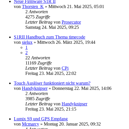
Neue Firmware S1R II
von
Thorsten_K
» Mittwoch 21. Mai 2025, 05:01
2
Antworten
4275
Zugriffe
Letzter Beitrag
von
Prosecutor
Samstag 24. Mai 2025, 09:25
S1RII Handbuch zum Thema timecode
von
sielux
» Mittwoch 26. März 2025, 19:44
1
2
22
Antworten
11169
Zugriffe
Letzter Beitrag
von
CPi
Freitag 23. Mai 2025, 22:02
Touch Auslöser funktioniert nicht warum?
von
Handyknipser
» Donnerstag 22. Mai 2025, 14:06
2
Antworten
3985
Zugriffe
Letzter Beitrag
von
Handyknipser
Freitag 23. Mai 2025, 21:15
Lumix S9 und GPS Empfang
von
Mcmarcy
» Montag 20. Januar 2025, 09:32