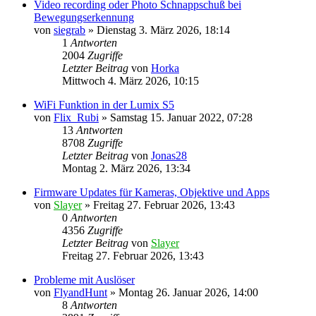
Video recording oder Photo Schnappschuß bei
Bewegungserkennung
von
siegrab
» Dienstag 3. März 2026, 18:14
1
Antworten
2004
Zugriffe
Letzter Beitrag
von
Horka
Mittwoch 4. März 2026, 10:15
WiFi Funktion in der Lumix S5
von
Flix_Rubi
» Samstag 15. Januar 2022, 07:28
13
Antworten
8708
Zugriffe
Letzter Beitrag
von
Jonas28
Montag 2. März 2026, 13:34
Firmware Updates für Kameras, Objektive und Apps
von
Slayer
» Freitag 27. Februar 2026, 13:43
0
Antworten
4356
Zugriffe
Letzter Beitrag
von
Slayer
Freitag 27. Februar 2026, 13:43
Probleme mit Auslöser
von
FlyandHunt
» Montag 26. Januar 2026, 14:00
8
Antworten