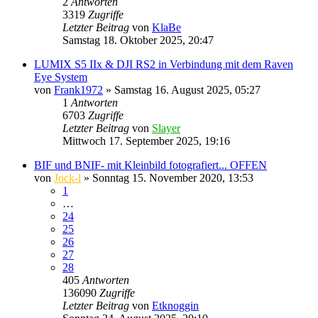
2
Antworten
3319
Zugriffe
Letzter Beitrag
von
KlaBe
Samstag 18. Oktober 2025, 20:47
LUMIX S5 IIx & DJI RS2 in Verbindung mit dem Raven
Eye System
von
Frank1972
» Samstag 16. August 2025, 05:27
1
Antworten
6703
Zugriffe
Letzter Beitrag
von
Slayer
Mittwoch 17. September 2025, 19:16
BIF und BNIF- mit Kleinbild fotografiert... OFFEN
von
Jock-l
» Sonntag 15. November 2020, 13:53
1
…
24
25
26
27
28
405
Antworten
136090
Zugriffe
Letzter Beitrag
von
Etknoggin