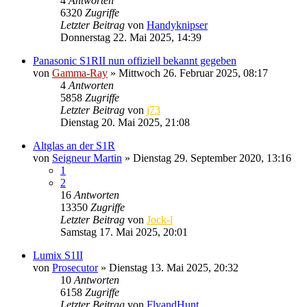
4
Antworten
6320
Zugriffe
Letzter Beitrag
von
Handyknipser
Donnerstag 22. Mai 2025, 14:39
Panasonic S1RII nun offiziell bekannt gegeben
von
Gamma-Ray
» Mittwoch 26. Februar 2025, 08:17
4
Antworten
5858
Zugriffe
Letzter Beitrag
von
j73
Dienstag 20. Mai 2025, 21:08
Altglas an der S1R
von
Seigneur Martin
» Dienstag 29. September 2020, 13:16
1
2
16
Antworten
13350
Zugriffe
Letzter Beitrag
von
Jock-l
Samstag 17. Mai 2025, 20:01
Lumix S1II
von
Prosecutor
» Dienstag 13. Mai 2025, 20:32
10
Antworten
6158
Zugriffe
Letzter Beitrag
von
FlyandHunt