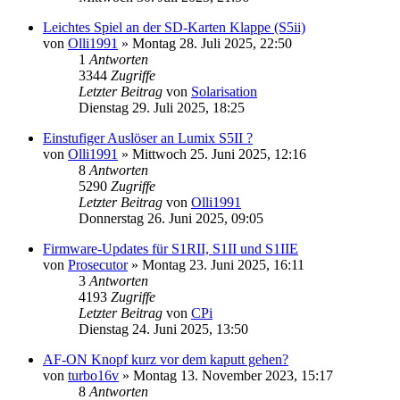
Leichtes Spiel an der SD-Karten Klappe (S5ii)
von
Olli1991
» Montag 28. Juli 2025, 22:50
1
Antworten
3344
Zugriffe
Letzter Beitrag
von
Solarisation
Dienstag 29. Juli 2025, 18:25
Einstufiger Auslöser an Lumix S5II ?
von
Olli1991
» Mittwoch 25. Juni 2025, 12:16
8
Antworten
5290
Zugriffe
Letzter Beitrag
von
Olli1991
Donnerstag 26. Juni 2025, 09:05
Firmware-Updates für S1RII, S1II und S1IIE
von
Prosecutor
» Montag 23. Juni 2025, 16:11
3
Antworten
4193
Zugriffe
Letzter Beitrag
von
CPi
Dienstag 24. Juni 2025, 13:50
AF-ON Knopf kurz vor dem kaputt gehen?
von
turbo16v
» Montag 13. November 2023, 15:17
8
Antworten