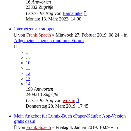
16
Antworten
23832
Zugriffe
Letzter Beitrag
von
Bamamike
Montag 13. März 2023, 14:00
Internetzensur stoppen
von
Frank Spaeth
» Mittwoch 27. Februar 2019, 08:24 » in
Allgemeine Themen rund ums Forum
1
…
10
11
12
13
14
198
Antworten
2409313
Zugriffe
Letzter Beitrag
von
wozim
Donnerstag 28. März 2019, 17:45
Mein Angebot für Lumix-Buch ePaper-Käufer: App-Version
gratis dazu!
von
Frank Spaeth
» Freitag 4. Januar 2019, 10:09 » in