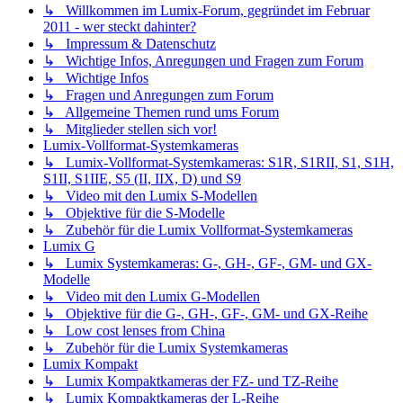
↳ Willkommen im Lumix-Forum, gegründet im Februar
2011 - wer steckt dahinter?
↳ Impressum & Datenschutz
↳ Wichtige Infos, Anregungen und Fragen zum Forum
↳ Wichtige Infos
↳ Fragen und Anregungen zum Forum
↳ Allgemeine Themen rund ums Forum
↳ Mitglieder stellen sich vor!
Lumix-Vollformat-Systemkameras
↳ Lumix-Vollformat-Systemkameras: S1R, S1RII, S1, S1H,
S1II, S1IIE, S5 (II, IIX, D) und S9
↳ Video mit den Lumix S-Modellen
↳ Objektive für die S-Modelle
↳ Zubehör für die Lumix Vollformat-Systemkameras
Lumix G
↳ Lumix Systemkameras: G-, GH-, GF-, GM- und GX-
Modelle
↳ Video mit den Lumix G-Modellen
↳ Objektive für die G-, GH-, GF-, GM- und GX-Reihe
↳ Low cost lenses from China
↳ Zubehör für die Lumix Systemkameras
Lumix Kompakt
↳ Lumix Kompaktkameras der FZ- und TZ-Reihe
↳ Lumix Kompaktkameras der L-Reihe