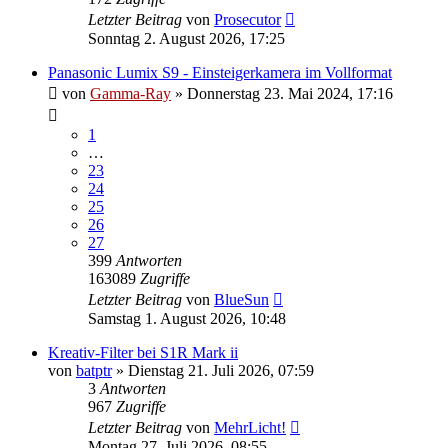
Letzter Beitrag
von
Prosecutor
Sonntag 2. August 2026, 17:25
Panasonic Lumix S9 - Einsteigerkamera im Vollformat
von
Gamma-Ray
» Donnerstag 23. Mai 2024, 17:16
1
…
23
24
25
26
27
399
Antworten
163089
Zugriffe
Letzter Beitrag
von
BlueSun
Samstag 1. August 2026, 10:48
Kreativ-Filter bei S1R Mark ii
von
batptr
» Dienstag 21. Juli 2026, 07:59
3
Antworten
967
Zugriffe
Letzter Beitrag
von
MehrLicht!
Montag 27. Juli 2026, 08:55