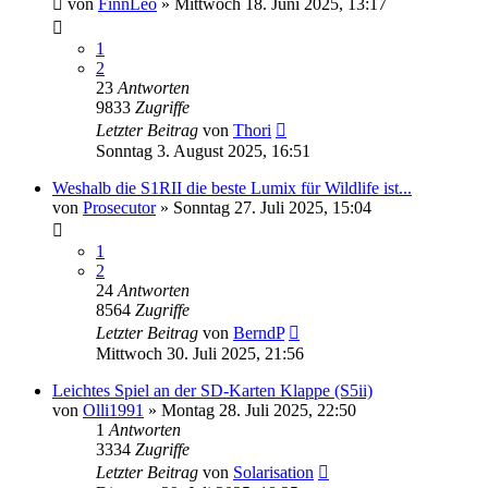
von
FinnLeo
» Mittwoch 18. Juni 2025, 13:17
1
2
23
Antworten
9833
Zugriffe
Letzter Beitrag
von
Thori
Sonntag 3. August 2025, 16:51
Weshalb die S1RII die beste Lumix für Wildlife ist...
von
Prosecutor
» Sonntag 27. Juli 2025, 15:04
1
2
24
Antworten
8564
Zugriffe
Letzter Beitrag
von
BerndP
Mittwoch 30. Juli 2025, 21:56
Leichtes Spiel an der SD-Karten Klappe (S5ii)
von
Olli1991
» Montag 28. Juli 2025, 22:50
1
Antworten
3334
Zugriffe
Letzter Beitrag
von
Solarisation