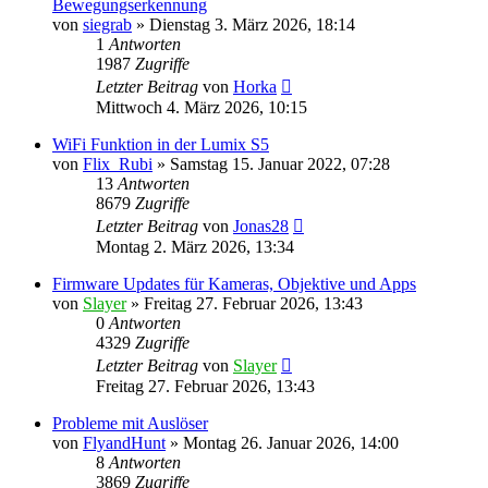
Bewegungserkennung
von
siegrab
» Dienstag 3. März 2026, 18:14
1
Antworten
1987
Zugriffe
Letzter Beitrag
von
Horka
Mittwoch 4. März 2026, 10:15
WiFi Funktion in der Lumix S5
von
Flix_Rubi
» Samstag 15. Januar 2022, 07:28
13
Antworten
8679
Zugriffe
Letzter Beitrag
von
Jonas28
Montag 2. März 2026, 13:34
Firmware Updates für Kameras, Objektive und Apps
von
Slayer
» Freitag 27. Februar 2026, 13:43
0
Antworten
4329
Zugriffe
Letzter Beitrag
von
Slayer
Freitag 27. Februar 2026, 13:43
Probleme mit Auslöser
von
FlyandHunt
» Montag 26. Januar 2026, 14:00
8
Antworten
3869
Zugriffe