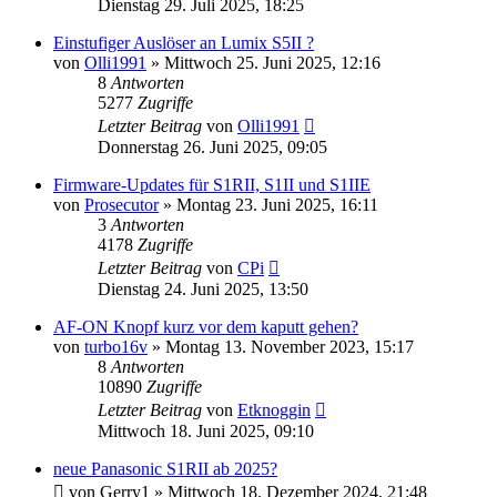
Dienstag 29. Juli 2025, 18:25
Einstufiger Auslöser an Lumix S5II ?
von
Olli1991
» Mittwoch 25. Juni 2025, 12:16
8
Antworten
5277
Zugriffe
Letzter Beitrag
von
Olli1991
Donnerstag 26. Juni 2025, 09:05
Firmware-Updates für S1RII, S1II und S1IIE
von
Prosecutor
» Montag 23. Juni 2025, 16:11
3
Antworten
4178
Zugriffe
Letzter Beitrag
von
CPi
Dienstag 24. Juni 2025, 13:50
AF-ON Knopf kurz vor dem kaputt gehen?
von
turbo16v
» Montag 13. November 2023, 15:17
8
Antworten
10890
Zugriffe
Letzter Beitrag
von
Etknoggin
Mittwoch 18. Juni 2025, 09:10
neue Panasonic S1RII ab 2025?
von
Gerry1
» Mittwoch 18. Dezember 2024, 21:48