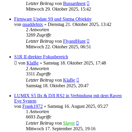
Letzter Beitrag
von
Bussardnest
Mittwoch 29. Oktober 2025, 15:42
Firmware Update S9 und Sigma Objektiv
von
quaddelnix
» Dienstag 21. Oktober 2025, 13:42
2
Antworten
3269
Zugriffe
Letzter Beitrag
von
FlyandHunt
Mittwoch 22. Oktober 2025, 06:51
S1R II direkter Fokusbereich
von
KlaBe
» Samstag 18. Oktober 2025, 17:48
2
Antworten
3311
Zugriffe
Letzter Beitrag
von
KlaBe
Samstag 18. Oktober 2025, 20:47
LUMIX S5 IIx & DJI RS2 in Verbindung mit dem Raven
Eye System
von
Frank1972
» Samstag 16. August 2025, 05:27
1
Antworten
6693
Zugriffe
Letzter Beitrag
von
Slayer
Mittwoch 17. September 2025, 19:16