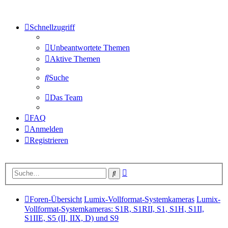
Schnellzugriff
Unbeantwortete Themen
Aktive Themen
Suche
Das Team
FAQ
Anmelden
Registrieren
Erweiterte
Suche
Suche
Foren-Übersicht
Lumix-Vollformat-Systemkameras
Lumix-
Vollformat-Systemkameras: S1R, S1RII, S1, S1H, S1II,
S1IIE, S5 (II, IIX, D) und S9