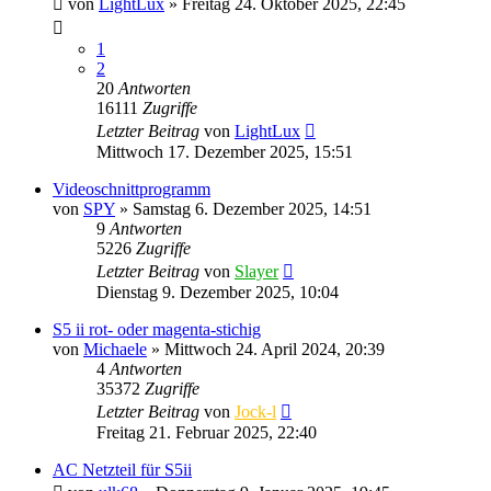
von
LightLux
» Freitag 24. Oktober 2025, 22:45
1
2
20
Antworten
16111
Zugriffe
Letzter Beitrag
von
LightLux
Mittwoch 17. Dezember 2025, 15:51
Videoschnittprogramm
von
SPY
» Samstag 6. Dezember 2025, 14:51
9
Antworten
5226
Zugriffe
Letzter Beitrag
von
Slayer
Dienstag 9. Dezember 2025, 10:04
S5 ii rot- oder magenta-stichig
von
Michaele
» Mittwoch 24. April 2024, 20:39
4
Antworten
35372
Zugriffe
Letzter Beitrag
von
Jock-l
Freitag 21. Februar 2025, 22:40
AC Netzteil für S5ii