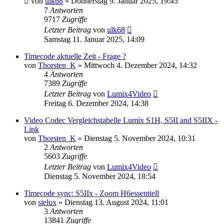
von
ulk68
» Donnerstag 9. Januar 2025, 19:45
7
Antworten
9717
Zugriffe
Letzter Beitrag
von
ulk68
Samstag 11. Januar 2025, 14:09
Timecode aktuelle Zeit - Frage ?
von
Thorsten_K
» Mittwoch 4. Dezember 2024, 14:32
4
Antworten
7389
Zugriffe
Letzter Beitrag
von
Lumix4Video
Freitag 6. Dezember 2024, 14:38
Video Codec Vergleichstabelle Lumix S1H, S5II and S5IIX -
Link
von
Thorsten_K
» Dienstag 5. November 2024, 10:31
2
Antworten
5603
Zugriffe
Letzter Beitrag
von
Lumix4Video
Dienstag 5. November 2024, 18:54
Timecode sync: S5IIx - Zoom H6essentiell
von
sielux
» Dienstag 13. August 2024, 11:01
3
Antworten
13841
Zugriffe