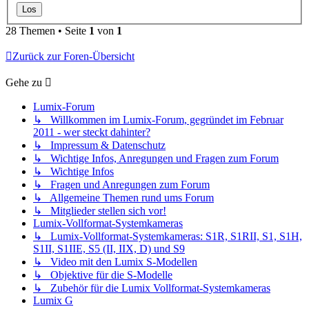
28 Themen • Seite
1
von
1
Zurück zur Foren-Übersicht
Gehe zu
Lumix-Forum
↳ Willkommen im Lumix-Forum, gegründet im Februar
2011 - wer steckt dahinter?
↳ Impressum & Datenschutz
↳ Wichtige Infos, Anregungen und Fragen zum Forum
↳ Wichtige Infos
↳ Fragen und Anregungen zum Forum
↳ Allgemeine Themen rund ums Forum
↳ Mitglieder stellen sich vor!
Lumix-Vollformat-Systemkameras
↳ Lumix-Vollformat-Systemkameras: S1R, S1RII, S1, S1H,
S1II, S1IIE, S5 (II, IIX, D) und S9
↳ Video mit den Lumix S-Modellen
↳ Objektive für die S-Modelle
↳ Zubehör für die Lumix Vollformat-Systemkameras
Lumix G