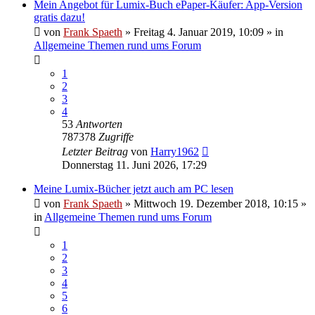
Mein Angebot für Lumix-Buch ePaper-Käufer: App-Version
gratis dazu!
von
Frank Spaeth
» Freitag 4. Januar 2019, 10:09 » in
Allgemeine Themen rund ums Forum
1
2
3
4
53
Antworten
787378
Zugriffe
Letzter Beitrag
von
Harry1962
Donnerstag 11. Juni 2026, 17:29
Meine Lumix-Bücher jetzt auch am PC lesen
von
Frank Spaeth
» Mittwoch 19. Dezember 2018, 10:15 »
in
Allgemeine Themen rund ums Forum
1
2
3
4
5
6