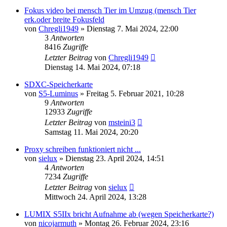
Fokus video bei mensch Tier im Umzug (mensch Tier
erk.oder breite Fokusfeld
von
Chregli1949
» Dienstag 7. Mai 2024, 22:00
3
Antworten
8416
Zugriffe
Letzter Beitrag
von
Chregli1949
Dienstag 14. Mai 2024, 07:18
SDXC-Speicherkarte
von
S5-Luminus
» Freitag 5. Februar 2021, 10:28
9
Antworten
12933
Zugriffe
Letzter Beitrag
von
msteini3
Samstag 11. Mai 2024, 20:20
Proxy schreiben funktioniert nicht ...
von
sielux
» Dienstag 23. April 2024, 14:51
4
Antworten
7234
Zugriffe
Letzter Beitrag
von
sielux
Mittwoch 24. April 2024, 13:28
LUMIX S5IIx bricht Aufnahme ab (wegen Speicherkarte?)
von
nicojarmuth
» Montag 26. Februar 2024, 23:16