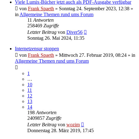
Viele Lumix-Bücher jetzt auch als PDF-Ausgabe verfügbar
von
Frank Spaeth
» Sonntag 24. September 2023, 12:38 »
in
Allgemeine Themen rund ums Forum
11
Antworten
258469
Zugriffe
Letzter Beitrag
von
Diver56
Sonntag 26. Mai 2024, 11:35
Internetzensur stoppen
von
Frank Spaeth
» Mittwoch 27. Februar 2019, 08:24 » in
Allgemeine Themen rund ums Forum
1
…
10
11
12
13
14
198
Antworten
2409857
Zugriffe
Letzter Beitrag
von
wozim
Donnerstag 28. März 2019, 17:45