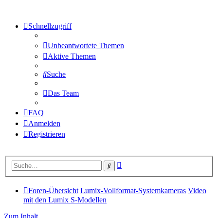
Schnellzugriff
Unbeantwortete Themen
Aktive Themen
Suche
Das Team
FAQ
Anmelden
Registrieren
Erweiterte
Suche
Suche
Foren-Übersicht
Lumix-Vollformat-Systemkameras
Video
mit den Lumix S-Modellen
Zum Inhalt