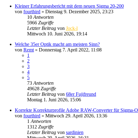
Kleiner Erfahrungsbericht mit dem neuen Sigma 20-200
von
fourthird
» Dienstag 9. Dezember 2025, 23:23
10
Antworten
5966
Zugriffe
Letzter Beitrag
von
Jock-l
Mittwoch 10. Juni 2026, 19:14
Welche 35er Optik macht am meisten Sinn?
von
Remt
» Donnerstag 7. April 2022, 11:08
1
2
3
4
5
73
Antworten
49628
Zugriffe
Letzter Beitrag
von
68er Fujifreund
Montag 1. Juni 2026, 15:06
Korrekte Korrekturprofile Adobe RAW-Converter für Sigma-O
von
fourthird
» Mittwoch 29. April 2026, 13:36
1
Antworten
1312
Zugriffe
Letzter Beitrag
von
sardinien
Mittwoch 29. April 2026, 16:31