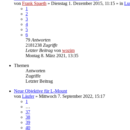
von
Frank Spaeth
» Dienstag 1. Dezember 2015, 11:15 » in
Lu
1
2
3
4
5
6
79
Antworten
2181238
Zugriffe
Letzter Beitrag
von
wozim
Montag 8. März 2021, 13:35
Themen
Antworten
Zugriffe
Letzter Beitrag
Neue Objektive für L-Mount
von
Läufer
» Mittwoch 7. September 2022, 15:17
1
…
37
38
39
40