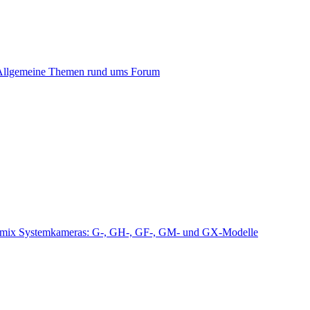
Allgemeine Themen rund ums Forum
mix Systemkameras: G-, GH-, GF-, GM- und GX-Modelle