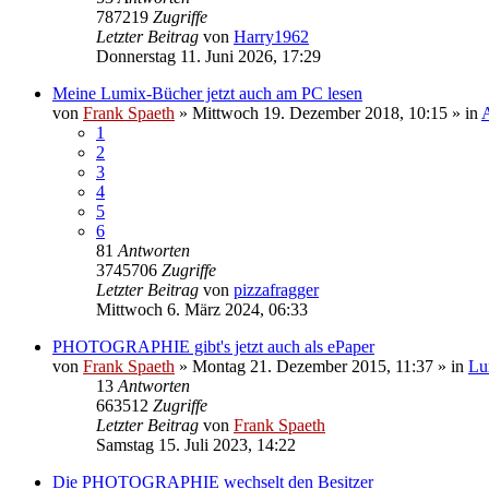
787219
Zugriffe
Letzter Beitrag
von
Harry1962
Donnerstag 11. Juni 2026, 17:29
Meine Lumix-Bücher jetzt auch am PC lesen
von
Frank Spaeth
» Mittwoch 19. Dezember 2018, 10:15 » in
1
2
3
4
5
6
81
Antworten
3745706
Zugriffe
Letzter Beitrag
von
pizzafragger
Mittwoch 6. März 2024, 06:33
PHOTOGRAPHIE gibt's jetzt auch als ePaper
von
Frank Spaeth
» Montag 21. Dezember 2015, 11:37 » in
Lu
13
Antworten
663512
Zugriffe
Letzter Beitrag
von
Frank Spaeth
Samstag 15. Juli 2023, 14:22
Die PHOTOGRAPHIE wechselt den Besitzer