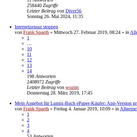
258440
Zugriffe
Letzter Beitrag
von
Diver56
Sonntag 26. Mai 2024, 11:35
Internetzensur stoppen
von
Frank Spaeth
» Mittwoch 27. Februar 2019, 08:24 » in
All
1
…
10
11
12
13
14
198
Antworten
2408972
Zugriffe
Letzter Beitrag
von
wozim
Donnerstag 28. März 2019, 17:45
Mein Angebot für Lumix-Buch ePaper-Käufer: App-Version gra
von
Frank Spaeth
» Freitag 4. Januar 2019, 10:09 » in
Allgeme
1
2
3
4
53
Antworten