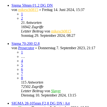
Sigma 50mm f/1.2 DG DN
von
mikesch0815
» Freitag 14. Juni 2024, 15:37
1
2
21
Antworten
16942
Zugriffe
Letzter Beitrag
von
mikesch0815
Sonntag 29. September 2024, 08:27
Sigma 70-200 f2.8
von
Prosecutor
» Donnerstag 7. September 2023, 21:17
1
…
4
5
6
7
8
115
Antworten
72502
Zugriffe
Letzter Beitrag
von
Slayer
Dienstag 10. September 2024, 13:15
SIGMA 28-105mm F2,8 DG DN | Art