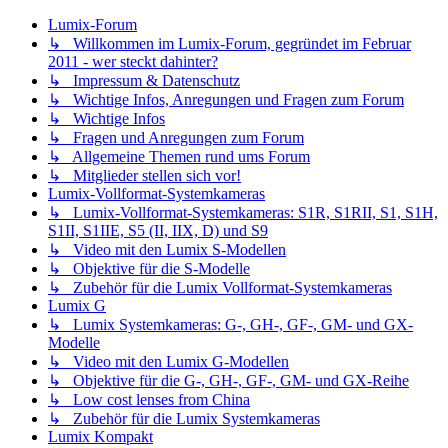
Lumix-Forum
↳ Willkommen im Lumix-Forum, gegründet im Februar
2011 - wer steckt dahinter?
↳ Impressum & Datenschutz
↳ Wichtige Infos, Anregungen und Fragen zum Forum
↳ Wichtige Infos
↳ Fragen und Anregungen zum Forum
↳ Allgemeine Themen rund ums Forum
↳ Mitglieder stellen sich vor!
Lumix-Vollformat-Systemkameras
↳ Lumix-Vollformat-Systemkameras: S1R, S1RII, S1, S1H,
S1II, S1IIE, S5 (II, IIX, D) und S9
↳ Video mit den Lumix S-Modellen
↳ Objektive für die S-Modelle
↳ Zubehör für die Lumix Vollformat-Systemkameras
Lumix G
↳ Lumix Systemkameras: G-, GH-, GF-, GM- und GX-
Modelle
↳ Video mit den Lumix G-Modellen
↳ Objektive für die G-, GH-, GF-, GM- und GX-Reihe
↳ Low cost lenses from China
↳ Zubehör für die Lumix Systemkameras
Lumix Kompakt