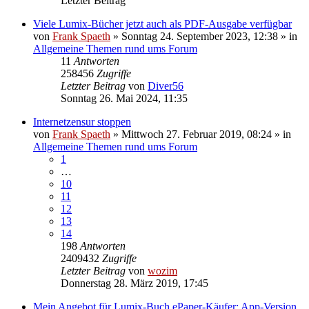
Letzter Beitrag
Viele Lumix-Bücher jetzt auch als PDF-Ausgabe verfügbar
von
Frank Spaeth
» Sonntag 24. September 2023, 12:38 » in
Allgemeine Themen rund ums Forum
11
Antworten
258456
Zugriffe
Letzter Beitrag
von
Diver56
Sonntag 26. Mai 2024, 11:35
Internetzensur stoppen
von
Frank Spaeth
» Mittwoch 27. Februar 2019, 08:24 » in
Allgemeine Themen rund ums Forum
1
…
10
11
12
13
14
198
Antworten
2409432
Zugriffe
Letzter Beitrag
von
wozim
Donnerstag 28. März 2019, 17:45
Mein Angebot für Lumix-Buch ePaper-Käufer: App-Version