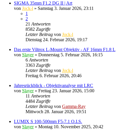
SIGMA 35mm F1.2 DG II | Art
von
Jock-l
» Samstag 3. Januar 2026, 23:11
1
2
21
Antworten
8582
Zugriffe
Letzter Beitrag
von
Jock-l
Dienstag 24. Februar 2026, 19:17
Das erste Viltrox L-Mount Objektiv - AF 16mm F1.8 L
von
Slayer
» Donnerstag 5. Februar 2026, 16:15
6
Antworten
3363
Zugriffe
Letzter Beitrag
von
Jock-l
Freitag 6. Februar 2026, 20:46
Jahresrückblick - Objektivanalyse mit LRC
von
Slayer
» Freitag 23. Januar 2026, 15:00
11
Antworten
4484
Zugriffe
Letzter Beitrag
von
Gamma-Ray
Mittwoch 28. Januar 2026, 19:51
LUMIX S 100-500mm F5-7.1 O.I.S.
von
Slayer
» Montag 10. November 2025, 20:42