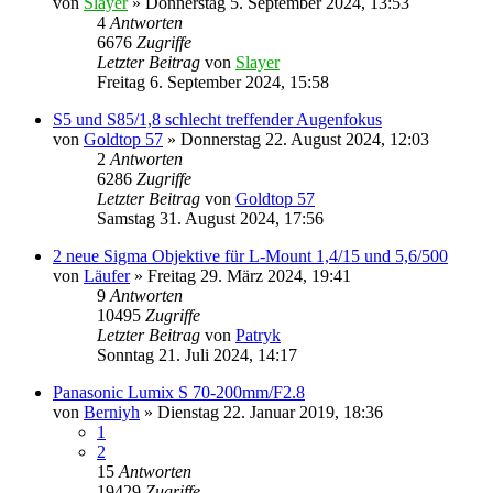
von
Slayer
» Donnerstag 5. September 2024, 13:53
4
Antworten
6676
Zugriffe
Letzter Beitrag
von
Slayer
Freitag 6. September 2024, 15:58
S5 und S85/1,8 schlecht treffender Augenfokus
von
Goldtop 57
» Donnerstag 22. August 2024, 12:03
2
Antworten
6286
Zugriffe
Letzter Beitrag
von
Goldtop 57
Samstag 31. August 2024, 17:56
2 neue Sigma Objektive für L-Mount 1,4/15 und 5,6/500
von
Läufer
» Freitag 29. März 2024, 19:41
9
Antworten
10495
Zugriffe
Letzter Beitrag
von
Patryk
Sonntag 21. Juli 2024, 14:17
Panasonic Lumix S 70-200mm/F2.8
von
Berniyh
» Dienstag 22. Januar 2019, 18:36
1
2
15
Antworten
19429
Zugriffe