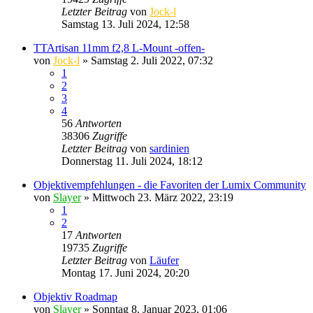
Letzter Beitrag
von
Jock-l
Samstag 13. Juli 2024, 12:58
TTArtisan 11mm f2,8 L-Mount -offen-
von
Jock-l
» Samstag 2. Juli 2022, 07:32
1
2
3
4
56
Antworten
38306
Zugriffe
Letzter Beitrag
von
sardinien
Donnerstag 11. Juli 2024, 18:12
Objektivempfehlungen - die Favoriten der Lumix Community
von
Slayer
» Mittwoch 23. März 2022, 23:19
1
2
17
Antworten
19735
Zugriffe
Letzter Beitrag
von
Läufer
Montag 17. Juni 2024, 20:20
Objektiv Roadmap
von
Slayer
» Sonntag 8. Januar 2023, 01:06