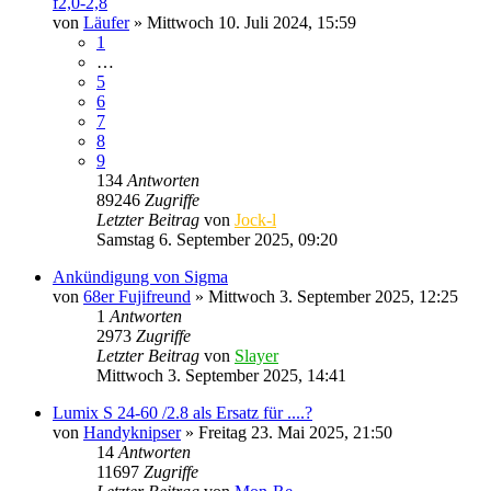
f2,0-2,8
von
Läufer
» Mittwoch 10. Juli 2024, 15:59
1
…
5
6
7
8
9
134
Antworten
89246
Zugriffe
Letzter Beitrag
von
Jock-l
Samstag 6. September 2025, 09:20
Ankündigung von Sigma
von
68er Fujifreund
» Mittwoch 3. September 2025, 12:25
1
Antworten
2973
Zugriffe
Letzter Beitrag
von
Slayer
Mittwoch 3. September 2025, 14:41
Lumix S 24-60 /2.8 als Ersatz für ....?
von
Handyknipser
» Freitag 23. Mai 2025, 21:50
14
Antworten
11697
Zugriffe