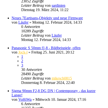
23052
Zugriffe
Letzter Beitrag
von
sardinien
Dienstag 19. März 2024, 11:22
Neues 7Eartisans-Objektiv und neue Firmware
von
Läufer
» Montag 12. Februar 2024, 14:33
0
Antworten
10289
Zugriffe
Letzter Beitrag
von
Läufer
Montag 12. Februar 2024, 14:33
Panasonic S 50mm f1,8 - Bildbeispiele, offen
von
Jock-l
» Freitag 25. Juni 2021, 20:12
1
2
3
30
Antworten
28490
Zugriffe
Letzter Beitrag
von
mikesch0815
Donnerstag 8. Februar 2024, 22:40
Sigma 90mm F2,8 DG DN | Contemporary - das kurze
Lange!
von
VoHiWa
» Mittwoch 10. Januar 2024, 17:16
6
Antworten