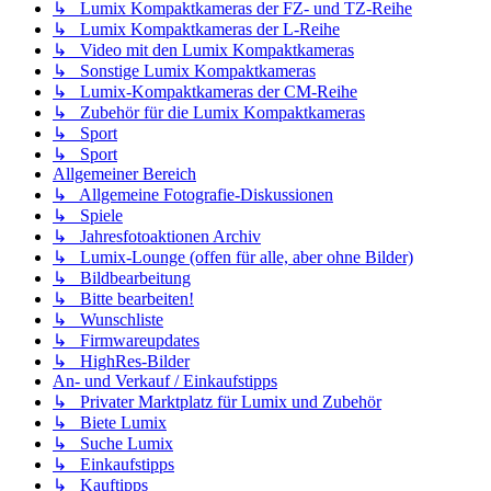
↳ Lumix Kompaktkameras der FZ- und TZ-Reihe
↳ Lumix Kompaktkameras der L-Reihe
↳ Video mit den Lumix Kompaktkameras
↳ Sonstige Lumix Kompaktkameras
↳ Lumix-Kompaktkameras der CM-Reihe
↳ Zubehör für die Lumix Kompaktkameras
↳ Sport
↳ Sport
Allgemeiner Bereich
↳ Allgemeine Fotografie-Diskussionen
↳ Spiele
↳ Jahresfotoaktionen Archiv
↳ Lumix-Lounge (offen für alle, aber ohne Bilder)
↳ Bildbearbeitung
↳ Bitte bearbeiten!
↳ Wunschliste
↳ Firmwareupdates
↳ HighRes-Bilder
An- und Verkauf / Einkaufstipps
↳ Privater Marktplatz für Lumix und Zubehör
↳ Biete Lumix
↳ Suche Lumix
↳ Einkaufstipps
↳ Kauftipps