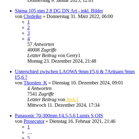
Donnerstag 9. Januar 2025, 12:01
Sigma 105 mm 2,8 DG DN Art - inkl. Bilder
von
Chrdeike
» Donnerstag 31. März 2022, 06:00
1
2
3
4
57
Antworten
40008
Zugriffe
Letzter Beitrag
von
Gerry1
Montag 23. Dezember 2024, 21:48
Unterschied zwischen LAOWA 9mm f/5,6 & 7Artisans 9mm
f/5,6 ?
von
Thorsten_K
» Dienstag 10. Dezember 2024, 09:01
4
Antworten
7541
Zugriffe
Letzter Beitrag
von
Jock-l
Mittwoch 11. Dezember 2024, 17:34
Panasonic 70-300mm f/4.5-5.6 Lumix S OIS
von
Prosecutor
» Dienstag 16. Februar 2021, 21:46
1
…
5