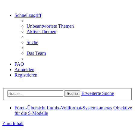
Schnellzugriff
Unbeantwortete Themen
Aktive Themen
Suche
Das Team
FAQ
Anmelden
Registrieren
Erweiterte Suche
Suche
Foren-Übersicht
Lumix-Vollformat-Systemkameras
Objektive
für die S-Modelle
Zum Inhalt