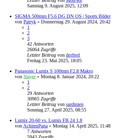
Letzter Beitrag
von
Mon-Re
Samstag 9. August 2025, 12:09
SIGMA 500mm F5.6 DG DN OS | Sports Bilder
von
Patryk
» Donnerstag 29. August 2024, 20:42
1
2
3
42
Antworten
26064
Zugriffe
Letzter Beitrag
von
derfred
Freitag 23. Mai 2025, 18:05
Panasonic Lumix S 100mm F2.8 Makro
von
Slayer
» Montag 8. Januar 2024, 20:22
1
2
29
Antworten
30965
Zugriffe
Letzter Beitrag
von
sardinien
Sonntag 27. April 2025, 08:55
Lumix 20-60 vs. Lumix FB 24 1.8
von
AchimsPana
» Montag 14. April 2025, 11:48
7
Antworten
5943
Zugriffe