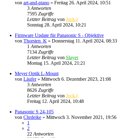
von
art-and-piano
» Freitag 26. April 2024, 10:51
3
Antworten
7595
Zugriffe
Letzter Beitrag
von
Jock-l
Sonntag 28. April 2024, 10:21
Firmware Update für Panasonic S - Objektive
von
Thorsten_K
» Donnerstag 11. April 2024, 08:33
1
Antworten
7134
Zugriffe
Letzter Beitrag
von
Slayer
Montag 15. April 2024, 21:21
Meyer Optik L-Mount
von
Läufer
» Mittwoch 6. Dezember 2023, 21:08
3
Antworten
8626
Zugriffe
Letzter Beitrag
von
Jock-l
Freitag 12. April 2024, 10:48
Panasonic S 24-105
von
Chrdeike
» Mittwoch 3. November 2021, 19:56
1
2
22
Antworten