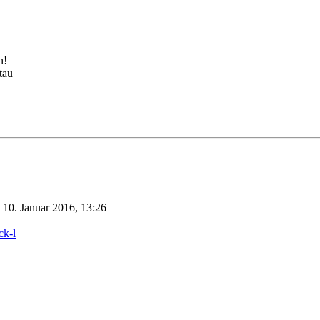
n!
tau
10. Januar 2016, 13:26
ck-l