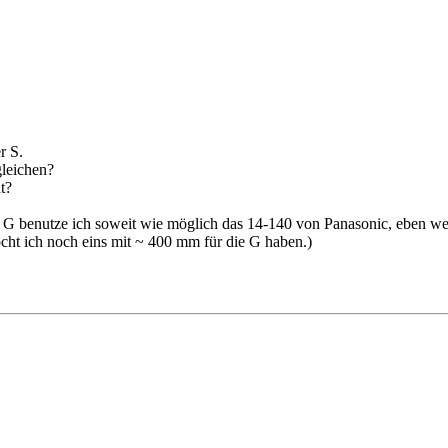
r S.
gleichen?
t?
er G benutze ich soweit wie möglich das 14-140 von Panasonic, eben w
öcht ich noch eins mit ~ 400 mm für die G haben.)