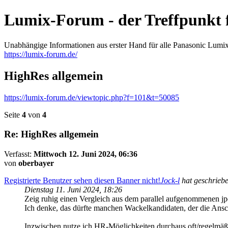
Lumix-Forum - der Treffpunkt 
Unabhängige Informationen aus erster Hand für alle Panasonic Lumix
https://lumix-forum.de/
HighRes allgemein
https://lumix-forum.de/viewtopic.php?f=101&t=50085
Seite
4
von
4
Re: HighRes allgemein
Verfasst:
Mittwoch 12. Juni 2024, 06:36
von
oberbayer
Registrierte Benutzer sehen diesen Banner nicht!
Jock-l
hat geschrieb
Dienstag 11. Juni 2024, 18:26
Zeig ruhig einen Vergleich aus dem parallel aufgenommenen j
Ich denke, das dürfte manchen Wackelkandidaten, der die Ansc
Inzwischen nutze ich HR-Möglichkeiten durchaus oft/regelmäßi