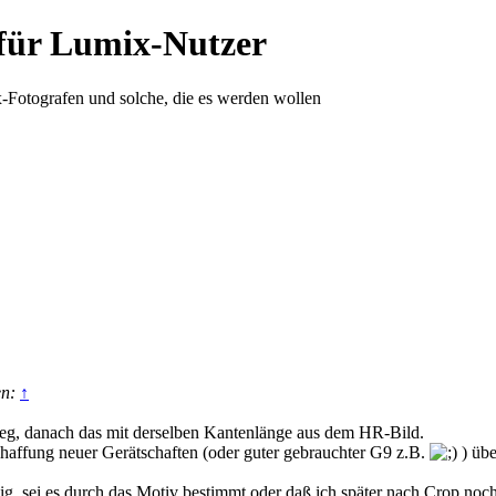
für Lumix-Nutzer
-Fotografen und solche, die es werden wollen
en:
↑
peg, danach das mit derselben Kantenlänge aus dem HR-Bild.
haffung neuer Gerätschaften (oder guter gebrauchter G9 z.B.
) übe
g, sei es durch das Motiv bestimmt oder daß ich später nach Crop no