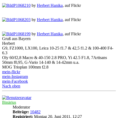
P1068210
by
Herbert Hanika
, auf Flickr
P1068203
by
Herbert Hanika
, auf Flickr
P1068199
by
Herbert Hanika
, auf Flickr
Gruß aus Bayern
Herbert
G9, FZ1000, LX100, Leica 10-25 f1.7 & 42,5 f1.2 & 100-400 F4-
6.3
Oly 60/f2,8 Macro & 40-150 2.8 PRO, Yi 42.5 F1.8, 7Artisans
50mm f0,95, G-Vario 14-140 & 14-42mm u.a.
MOG Trioplan 100mm f2.8
mein-flickr
mein-Instagram
mein-Facebook
Nach oben
Binärius
Moderator
Beiträge:
10482
Registriert:
Montag 20. Juni 2011, 12:27