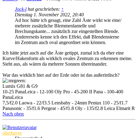
Jock-l
hat geschrieben:
↑
Dienstag 1. November 2022, 20:40
Ad hoc hätte ich gesagt, eine Zahl Äste wirkt wie eine/
mehrere zusätzliche Blemmenlamelle und
Brechungskante... zusätzlich zur eingestellten Blende.
Andererseits kenne ich den Effekt, daß Blendensterne
im Zentrum auch oval angeordnet sein können.
Ich hätte jetzt auch auf die Äste getippt, zumal ich da eher eine
Kurve/Hakenform als wirklich ovales Zentrum zu erkennen meine.
Sieht aus, als wären da mehrere Sonnen übereinander.
War das wirklich hier auf der Erde oder ist das außerirdisch?
Lumix G81 & G9
10-25 PanaLeica - 12-100 Oly Pro - 45-200 II Pana - 100-400
PanaLeica
7,5/f2.0 Laowa - 22/f3.5 Lensbaby - 24mm Pentax 110 - 25/f1.7
Panasonic - 35/f1.6 Pergear - 45/f1.8 Oly - 135/f2.8 Leica Elmarit R
Nach oben
oberbayer