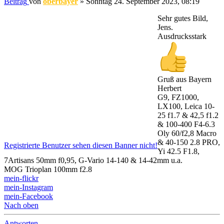
Beitrag
von
oberbayer
»
Sonntag 24. September 2023, 08:19
Sehr gutes Bild,
Jens.
Ausdrucksstark
Gruß aus Bayern
Herbert
G9, FZ1000,
LX100, Leica 10-
25 f1.7 & 42,5 f1.2
& 100-400 F4-6.3
Oly 60/f2,8 Macro
& 40-150 2.8 PRO,
Registrierte Benutzer sehen diesen Banner nicht!
Yi 42.5 F1.8,
7Artisans 50mm f0,95, G-Vario 14-140 & 14-42mm u.a.
MOG Trioplan 100mm f2.8
mein-flickr
mein-Instagram
mein-Facebook
Nach oben
Antworten