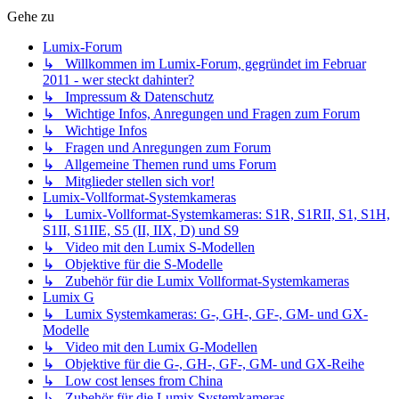
Gehe zu
Lumix-Forum
↳ Willkommen im Lumix-Forum, gegründet im Februar
2011 - wer steckt dahinter?
↳ Impressum & Datenschutz
↳ Wichtige Infos, Anregungen und Fragen zum Forum
↳ Wichtige Infos
↳ Fragen und Anregungen zum Forum
↳ Allgemeine Themen rund ums Forum
↳ Mitglieder stellen sich vor!
Lumix-Vollformat-Systemkameras
↳ Lumix-Vollformat-Systemkameras: S1R, S1RII, S1, S1H,
S1II, S1IIE, S5 (II, IIX, D) und S9
↳ Video mit den Lumix S-Modellen
↳ Objektive für die S-Modelle
↳ Zubehör für die Lumix Vollformat-Systemkameras
Lumix G
↳ Lumix Systemkameras: G-, GH-, GF-, GM- und GX-
Modelle
↳ Video mit den Lumix G-Modellen
↳ Objektive für die G-, GH-, GF-, GM- und GX-Reihe
↳ Low cost lenses from China
↳ Zubehör für die Lumix Systemkameras