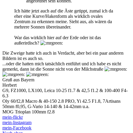
angeordnet sein können.
Ich hätte jetzt auch auf die Äste getippt, zumal ich da
eher eine Kurve/Hakenform als wirklich ovales
Zentrum zu erkennen meine. Sieht aus, als wären da
mehrere Sonnen übereinander.
War das wirklich hier auf der Erde oder ist das
außerirdisch?
Die Zweige hatte ich auch in Verdacht, aber bei ein paar anderen
Bildern ist es auch so.
...oder die hatten mich tatsächlich entführt und ich habe es nicht
gemerkt, dann ist die Sonne nicht von der Milchstraße
Gruß aus Bayern
Herbert
G9, FZ1000, LX100, Leica 10-25 f1.7 & 42,5 f1.2 & 100-400 F4-
6.3
Oly 60/f2,8 Macro & 40-150 2.8 PRO, Yi 42.5 F1.8, 7Artisans
50mm f0,95, G-Vario 14-140 & 14-42mm u.a.
MOG Trioplan 100mm f2.8
mein-flickr
mein-Instagram
mein-Facebook