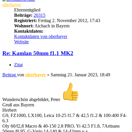
oberbayer
Ehrenmitglied
Beiträge:
20315
Registriert:
Freitag 2. November 2012, 17:43
Wohnort:
Aichach in Bayern
Kontaktdaten:
Kontaktdaten von oberbayer
Website
Re: Kamlan 50mm f1.1 MK2
Zitat
Beitrag
von
oberbayer
»
Samstag 21. Januar 2023, 18:49
Wunderschön abgebildet, Peter
Gruß aus Bayern
Herbert
G9, FZ1000, LX100, Leica 10-25 f1.7 & 42,5 f1.2 & 100-400 F4-
6.3
Oly 60/f2,8 Macro & 40-150 2.8 PRO, Yi 42.5 F1.8, 7Artisans
50mm f0,95, G-Vario 14-140 & 14-42mm u.a.