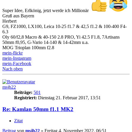
Super Idee, Erlkönig, jetzt werde ich Millionär
Gruß aus Bayern
Herbert
G9, FZ1000, LX100, Leica 10-25 f1.7 & 42,5 f1.2 & 100-400 F4-
6.3
Oly 60/f2,8 Macro & 40-150 2.8 PRO, Yi 42.5 F1.8, 7Artisans
50mm f0,95, G-Vario 14-140 & 14-42mm u.a.
MOG Trioplan 100mm f2.8
mein-flickr
mein-Instagram
mein-Facebook
Nach oben
msjb22
Beiträge:
501
Registriert:
Dienstag 21. Februar 2017, 13:51
Re: Kamlan 50mm f1.1 MK2
Zitat
Beitrag
von
msjb22
»
Freitag 4. November 2022, 06:51