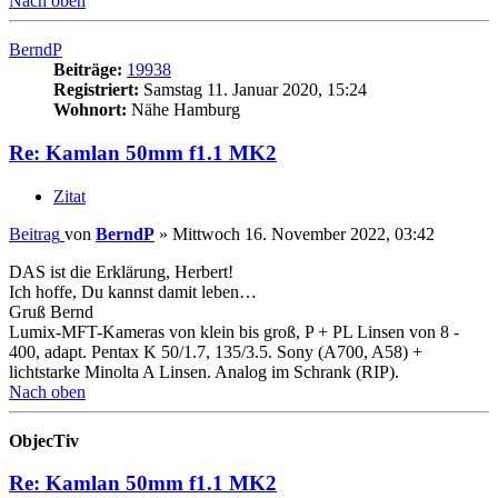
Nach oben
BerndP
Beiträge:
19938
Registriert:
Samstag 11. Januar 2020, 15:24
Wohnort:
Nähe Hamburg
Re: Kamlan 50mm f1.1 MK2
Zitat
Beitrag
von
BerndP
»
Mittwoch 16. November 2022, 03:42
DAS ist die Erklärung, Herbert!
Ich hoffe, Du kannst damit leben…
Gruß Bernd
Lumix-MFT-Kameras von klein bis groß, P + PL Linsen von 8 -
400, adapt. Pentax K 50/1.7, 135/3.5. Sony (A700, A58) +
lichtstarke Minolta A Linsen. Analog im Schrank (RIP).
Nach oben
ObjecTiv
Re: Kamlan 50mm f1.1 MK2