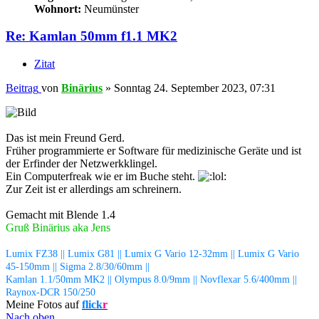
Wohnort:
Neumünster
Re: Kamlan 50mm f1.1 MK2
Zitat
Beitrag
von
Binärius
»
Sonntag 24. September 2023, 07:31
Das ist mein Freund Gerd.
Früher programmierte er Software für medizinische Geräte und ist
der Erfinder der Netzwerkklingel.
Ein Computerfreak wie er im Buche steht.
Zur Zeit ist er allerdings am schreinern.
Gemacht mit Blende 1.4
Gruß Binärius aka Jens
Lumix FZ38 || Lumix G81 || Lumix G Vario 12-32mm || Lumix G Vario
45-150mm || Sigma 2.8/30/60mm ||
Kamlan 1.1/50mm MK2 || Olympus 8.0/9mm || Novflexar 5.6/400mm ||
Raynox-DCR 150/250
Meine Fotos auf
flick
r
Nach oben