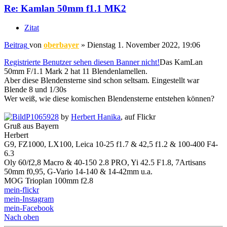
Re: Kamlan 50mm f1.1 MK2
Zitat
Beitrag
von
oberbayer
»
Dienstag 1. November 2022, 19:06
Registrierte Benutzer sehen diesen Banner nicht!
Das KamLan
50mm F/1.1 Mark 2 hat 11 Blendenlamellen.
Aber diese Blendensterne sind schon seltsam. Eingestellt war
Blende 8 und 1/30s
Wer weiß, wie diese komischen Blendensterne entstehen können?
P1065928
by
Herbert Hanika
, auf Flickr
Gruß aus Bayern
Herbert
G9, FZ1000, LX100, Leica 10-25 f1.7 & 42,5 f1.2 & 100-400 F4-
6.3
Oly 60/f2,8 Macro & 40-150 2.8 PRO, Yi 42.5 F1.8, 7Artisans
50mm f0,95, G-Vario 14-140 & 14-42mm u.a.
MOG Trioplan 100mm f2.8
mein-flickr
mein-Instagram
mein-Facebook
Nach oben