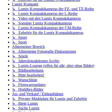
Lumix Kompakt
↳ Lumix Kompaktkameras der FZ- und TZ-Reihe
↳ Lumix Kompaktkameras der L-Reihe
↳ Video mit den Lumix Kompaktkameras
↳ Sonstige Lumix Kompaktkameras
↳ Lumix-Kompaktkameras der CM-Reihe
↳ Zubehör für die Lumix Kompaktkameras
↳ Sport
↳ Sport
Allgemeiner Bereich
↳ Allgemeine Fotografie-Diskussionen
↳ Spiele
↳ Jahresfotoaktionen Archiv
↳ Lumix-Lounge (offen für alle, aber ohne Bilder)
↳ Bildbearbeitung
↳ Bitte bearbeiten!
↳ Wunschliste
↳ Firmwareupdates
↳ HighRes-Bilder
An- und Verkauf / Einkaufstipps
↳ Privater Marktplatz für Lumix und Zubehör
↳ Biete Lumix
↳ Suche Lumix