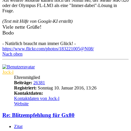
Als weitere Modelle kämen noch der Nissin i40, der Meike MK-320
oder der Olympus FL-LM3 als eine "Immer-dabei"-Lösung in
Frage.
(Text mit Hilfe von Google-KI erstellt)
Viele nette Grüße!
Bodo
- Natürlich braucht man immer Glück! -
https://www.flickr.com/photos/183221005@N08/
Nach oben
Jock-l
Ehrenmitglied
Beiträge:
26381
Registriert:
Sonntag 10. Januar 2016, 13:26
Kontaktdaten:
Kontaktdaten von Jock-l
Website
Re: Blitzempfehlung für Gx80
Zitat