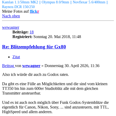
Kamlan 1.1/50mm MK2 || Olympus 8.0/9mm || Novflexar 5.6/400mm ||
Raynox-DCR 150/250
Meine Fotos auf
flick
r
Nach oben
wewagner
Beiträge:
18
Registriert:
Sonntag 20. Mai 2018, 11:48
Re: Blitzempfehlung für Gx80
Zitat
Beitrag
von
wewagner
»
Donnerstag 30. April 2026, 11:36
Also ich würde dir auch zu Godox raten.
Da gibt es eine Fülle an Möglichkeiten und die sind vom kleinen
TT350 bis hin zum 600er Studioblitz alle mit dem gleichen
Transmitter ansteuerbar.
Und es ist auch noch möglich über Funk Godox-Systemblitze die
eigentlich für Canon, Nikon, Sony, ... sind anzusteuern, mit TTL,
HighSpeed und allem anderen.