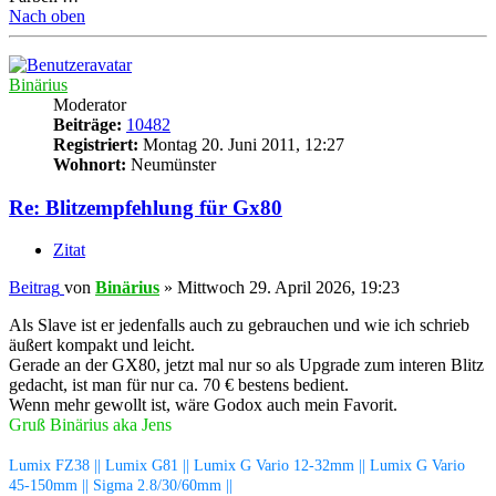
Nach oben
Binärius
Moderator
Beiträge:
10482
Registriert:
Montag 20. Juni 2011, 12:27
Wohnort:
Neumünster
Re: Blitzempfehlung für Gx80
Zitat
Beitrag
von
Binärius
»
Mittwoch 29. April 2026, 19:23
Als Slave ist er jedenfalls auch zu gebrauchen und wie ich schrieb
äußert kompakt und leicht.
Gerade an der GX80, jetzt mal nur so als Upgrade zum interen Blitz
gedacht, ist man für nur ca. 70 € bestens bedient.
Wenn mehr gewollt ist, wäre Godox auch mein Favorit.
Gruß Binärius aka Jens
Lumix FZ38 || Lumix G81 || Lumix G Vario 12-32mm || Lumix G Vario
45-150mm || Sigma 2.8/30/60mm ||