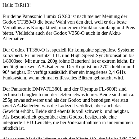
Hallo TaRi13!
Für deine Panasonic Lumix GX80 ist nach meiner Meinung der
Godox TT350-O die beste Wahl von den drei, weil er das beste
Verhältnis aus Kompaktheit, modernem Funktionsumfang und Preis
bietet. Vielleicht auch der Godox V350-O auch in der Akku-
Alternative.
Der Godox TT350-O ist speziell für kompakte spiegellose Systeme
konzipiert. Er unterstützt TTL und High-Speed-Synchronisation bis
1/8000sec. Mit nur ca. 200g (ohne Batterien) ist er extrem leicht. Er
benötigt nur zwei AA-Batterien. Der Kopf ist um 270° drehbar und
90° neigbar. Er verfügt zusätzlich über ein integriertes 2,4 GHz
Funksystem, wenn einmal entfesseltes Blitzen gebraucht wird.
Der Panasonic DMW-FL360L und der Olympus FL-600R sind
technisch baugleich und der letztere etwas teurer. Beide sind mit ca.
255g etwas schwerer und als der Godox und benötigen vier statt
zwei AA-Batterien, was die Ladezeit verkürzt, aber auch das
Gewicht erhöht. Beide sind ebenfalls voll schwenk- und neigbar.
Als Besonderheit gegenüber dem Godox, besitzen sie eine
integrierte LED-Leuchte, die bei Videoaufnahmen in Innenräumen
nützlich ist.