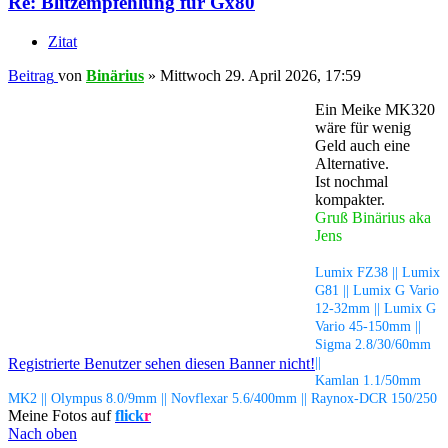
Re: Blitzempfehlung für Gx80
Zitat
Beitrag
von
Binärius
»
Mittwoch 29. April 2026, 17:59
Ein Meike MK320
wäre für wenig
Geld auch eine
Alternative.
Ist nochmal
kompakter.
Gruß Binärius aka
Jens
Lumix FZ38 || Lumix
G81 || Lumix G Vario
12-32mm || Lumix G
Vario 45-150mm ||
Sigma 2.8/30/60mm
Registrierte Benutzer sehen diesen Banner nicht!
||
Kamlan 1.1/50mm
MK2 || Olympus 8.0/9mm || Novflexar 5.6/400mm || Raynox-DCR 150/250
Meine Fotos auf
flick
r
Nach oben