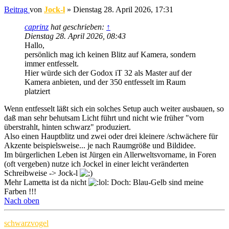
Beitrag
von
Jock-l
»
Dienstag 28. April 2026, 17:31
caprinz
hat geschrieben:
↑
Dienstag 28. April 2026, 08:43
Hallo,
persönlich mag ich keinen Blitz auf Kamera, sondern
immer entfesselt.
Hier würde sich der Godox iT 32 als Master auf der
Kamera anbieten, und der 350 entfesselt im Raum
platziert
Wenn entfesselt läßt sich ein solches Setup auch weiter ausbauen, so
daß man sehr behutsam Licht führt und nicht wie früher "vorn
überstrahlt, hinten schwarz" produziert.
Also einen Hauptblitz und zwei oder drei kleinere /schwächere für
Akzente beispielsweise... je nach Raumgröße und Bildidee.
Im bürgerlichen Leben ist Jürgen ein Allerweltsvorname, in Foren
(oft vergeben) nutze ich Jockel in einer leicht veränderten
Schreibweise -> Jock-l
Mehr Lametta ist da nicht
Doch: Blau-Gelb sind meine
Farben !!!
Nach oben
schwarzvogel