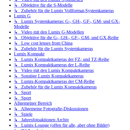
↳ Objektive für die S-Modelle
↳ Zubehör für die Lumix Vollformat-Systemkameras
Lumix G
↳ Lumix Systemkameras: G-, GH-, GF-, GM- und GX-
Modelle
↳ Video mit den Lumix G-Modellen
↳ Objektive für die G-, GH-, GF-, GM- und GX-Reihe
↳ Low cost lenses from China
↳ Zubehör für die Lumix Systemkameras
Lumix Kompakt
↳ Lumix Kompaktkameras der FZ- und TZ-Reihe
↳ Lumix Kompaktkameras der L-Reihe
↳ Video mit den Lumix Kompaktkameras
↳ Sonstige Lumix Kompaktkameras
↳ Lumix-Kompaktkameras der CM-Reihe
↳ Zubehör für die Lumix Kompaktkameras
↳ Sport
↳ Sport
Allgemeiner Bereich
↳ Allgemeine Fotografie-Diskussionen
↳ Spiele
↳ Jahresfotoaktionen Archiv
↳ Lumix-Lounge (offen für alle, aber ohne Bilder)