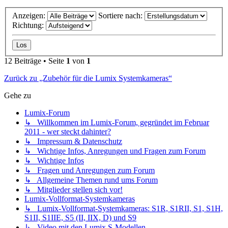
Anzeigen:
Sortiere nach:
Richtung:
12 Beiträge • Seite
1
von
1
Zurück zu „Zubehör für die Lumix Systemkameras“
Gehe zu
Lumix-Forum
↳ Willkommen im Lumix-Forum, gegründet im Februar
2011 - wer steckt dahinter?
↳ Impressum & Datenschutz
↳ Wichtige Infos, Anregungen und Fragen zum Forum
↳ Wichtige Infos
↳ Fragen und Anregungen zum Forum
↳ Allgemeine Themen rund ums Forum
↳ Mitglieder stellen sich vor!
Lumix-Vollformat-Systemkameras
↳ Lumix-Vollformat-Systemkameras: S1R, S1RII, S1, S1H,
S1II, S1IIE, S5 (II, IIX, D) und S9
↳ Video mit den Lumix S-Modellen