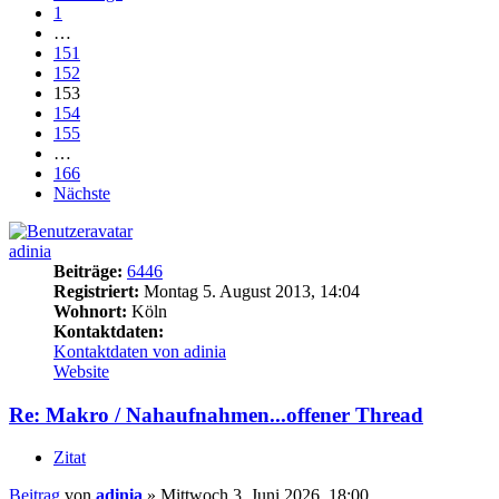
1
…
151
152
153
154
155
…
166
Nächste
adinia
Beiträge:
6446
Registriert:
Montag 5. August 2013, 14:04
Wohnort:
Köln
Kontaktdaten:
Kontaktdaten von adinia
Website
Re: Makro / Nahaufnahmen...offener Thread
Zitat
Beitrag
von
adinia
»
Mittwoch 3. Juni 2026, 18:00