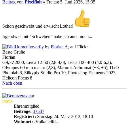
Beitrag
von
Pixelfloh
»
Freitag 5. Juni 2026, 15:35
Schön geschwebt und erwischt Lothar!
Irgendwas mit "Schweben" habe ich auch noch...
Hornet hoverfly
by
Florian A
, auf Flickr
Beste Grüße
Florian
G9,FZ2000, Leica 12-60 (2,8-4,0), Leica 100-400 (4,0-6,3),
Olympus 60 mm macro (2,8), Marumi-Achromat (+3, +5), DxO
Photolab 8, Silkypix Studio Pro 10, Photoshop Elements 2023,
Helicon Focus 8
Nach oben
lomix
Ehrenmitglied
Beiträge:
37537
Registriert:
Samstag 24. März 2012, 18:10
Wohnort:
-Vulkaneifel-