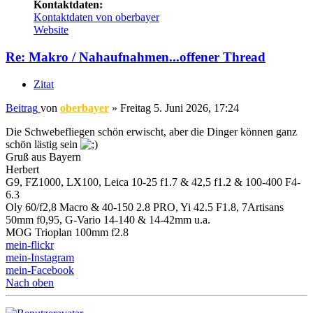
Kontaktdaten:
Kontaktdaten von oberbayer
Website
Re: Makro / Nahaufnahmen...offener Thread
Zitat
Beitrag
von
oberbayer
»
Freitag 5. Juni 2026, 17:24
Die Schwebefliegen schön erwischt, aber die Dinger können ganz
schön lästig sein
Gruß aus Bayern
Herbert
G9, FZ1000, LX100, Leica 10-25 f1.7 & 42,5 f1.2 & 100-400 F4-
6.3
Oly 60/f2,8 Macro & 40-150 2.8 PRO, Yi 42.5 F1.8, 7Artisans
50mm f0,95, G-Vario 14-140 & 14-42mm u.a.
MOG Trioplan 100mm f2.8
mein-flickr
mein-Instagram
mein-Facebook
Nach oben