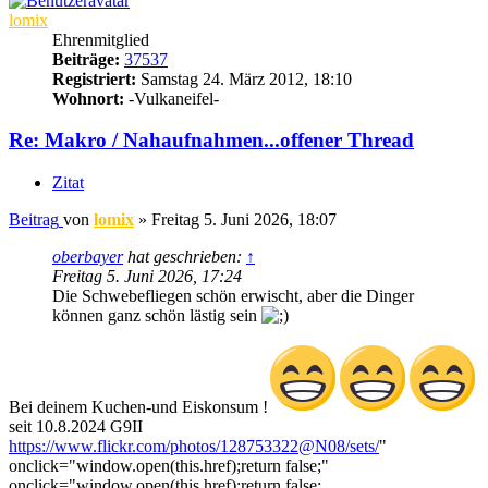
lomix
Ehrenmitglied
Beiträge:
37537
Registriert:
Samstag 24. März 2012, 18:10
Wohnort:
-Vulkaneifel-
Re: Makro / Nahaufnahmen...offener Thread
Zitat
Beitrag
von
lomix
»
Freitag 5. Juni 2026, 18:07
oberbayer
hat geschrieben:
↑
Freitag 5. Juni 2026, 17:24
Die Schwebefliegen schön erwischt, aber die Dinger
können ganz schön lästig sein
Bei deinem Kuchen-und Eiskonsum !
seit 10.8.2024 G9II
https://www.flickr.com/photos/128753322@N08/sets/
"
onclick="window.open(this.href);return false;"
onclick="window.open(this.href);return false;