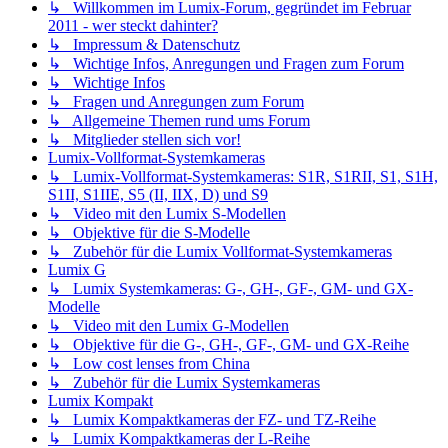
↳ Willkommen im Lumix-Forum, gegründet im Februar
2011 - wer steckt dahinter?
↳ Impressum & Datenschutz
↳ Wichtige Infos, Anregungen und Fragen zum Forum
↳ Wichtige Infos
↳ Fragen und Anregungen zum Forum
↳ Allgemeine Themen rund ums Forum
↳ Mitglieder stellen sich vor!
Lumix-Vollformat-Systemkameras
↳ Lumix-Vollformat-Systemkameras: S1R, S1RII, S1, S1H,
S1II, S1IIE, S5 (II, IIX, D) und S9
↳ Video mit den Lumix S-Modellen
↳ Objektive für die S-Modelle
↳ Zubehör für die Lumix Vollformat-Systemkameras
Lumix G
↳ Lumix Systemkameras: G-, GH-, GF-, GM- und GX-
Modelle
↳ Video mit den Lumix G-Modellen
↳ Objektive für die G-, GH-, GF-, GM- und GX-Reihe
↳ Low cost lenses from China
↳ Zubehör für die Lumix Systemkameras
Lumix Kompakt
↳ Lumix Kompaktkameras der FZ- und TZ-Reihe
↳ Lumix Kompaktkameras der L-Reihe