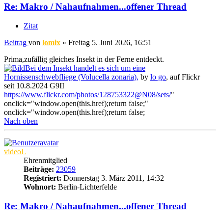
Re: Makro / Nahaufnahmen...offener Thread
Zitat
Beitrag
von
lomix
»
Freitag 5. Juni 2026, 16:51
Prima,zufällig gleiches Insekt in der Ferne entdeckt.
Bei dem Insekt handelt es sich um eine
Hornissenschwebfliege (Volucella zonaria),
by
lo go
, auf Flickr
seit 10.8.2024 G9II
https://www.flickr.com/photos/128753322@N08/sets/
"
onclick="window.open(this.href);return false;"
onclick="window.open(this.href);return false;
Nach oben
videoL
Ehrenmitglied
Beiträge:
23059
Registriert:
Donnerstag 3. März 2011, 14:32
Wohnort:
Berlin-Lichterfelde
Re: Makro / Nahaufnahmen...offener Thread