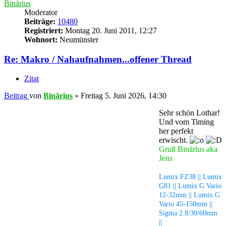
Binärius
Moderator
Beiträge:
10480
Registriert:
Montag 20. Juni 2011, 12:27
Wohnort:
Neumünster
Re: Makro / Nahaufnahmen...offener Thread
Zitat
Beitrag
von
Binärius
»
Freitag 5. Juni 2026, 14:30
Sehr schön Lothar!
Und vom Timing
her perfekt
erwischt.
Gruß Binärius aka
Jens
Lumix FZ38 || Lumix
G81 || Lumix G Vario
12-32mm || Lumix G
Vario 45-150mm ||
Sigma 2.8/30/60mm
||