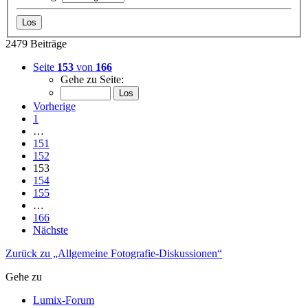
2479 Beiträge
Seite
153
von
166
Gehe zu Seite:
Vorherige
1
…
151
152
153
154
155
…
166
Nächste
Zurück zu „Allgemeine Fotografie-Diskussionen“
Gehe zu
Lumix-Forum