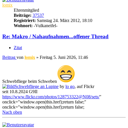
lomix
Ehrenmitglied
Beiträge:
37537
Registriert:
Samstag 24. März 2012, 18:10
Wohnort:
-Vulkaneifel-
Re: Makro / Nahaufnahmen...offener Thread
Zitat
Beitrag
von
lomix
»
Freitag 5. Juni 2026, 11:46
Schwebfliege beim Schweben
Schwebfliege an Lupine
by
lo go
, auf Flickr
seit 10.8.2024 G9II
https://www.flickr.com/photos/128753322@N08/sets/
"
onclick="window.open(this.href);return false;"
onclick="window.open(this.href);return false;
Nach oben