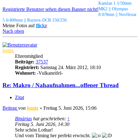
Kamlan 1.1/50mm
Registrierte Benutzer sehen diesen Banner nicht!
MK2 || Olympus
8.0/9mm || Novflexar
5.6/400mm || Raynox-DCR 150/250
Meine Fotos auf
flick
r
Nach oben
lomix
Ehrenmitglied
Beiträge:
37537
Registriert:
Samstag 24. März 2012, 18:10
Wohnort:
-Vulkaneifel-
Re: Makro / Nahaufnahmen...offener Thread
Zitat
Beitrag
von
lomix
»
Freitag 5. Juni 2026, 15:06
Binärius
hat geschrieben:
↑
Freitag 5. Juni 2026, 14:30
Sehr schön Lothar!
Und vom Timing her perfekt erwischt.