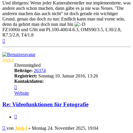
Und übrigens: Wenn jeder Kamerahersteller nur implementierte, was
andere auch schon machen, dann gäbe es ja nie was Neues. "Die
anderen machen das auch nicht" ist doch gerade ein wichtiger
Grund, genau das doch zu tun: Endlich kann man mal vorne sein,
denn da gehört man doch nun mal hin
FZ1000ii und G9ii mit PL100-400/4-6.3, OMS90/3.5, L30/2.8,
R7.5/2.8, T4/1.8
Nach
oben
Jock-l
Ehrenmitglied
Beiträge:
26374
Registriert:
Sonntag 10. Januar 2016, 13:26
Kontaktdaten:
Kontaktdaten
von
Website
Jock-
l
Re: Videofunktionen für Fotografie
Zitat
Beitrag
von
Jock-l
»
Montag 24. November 2025, 19:04