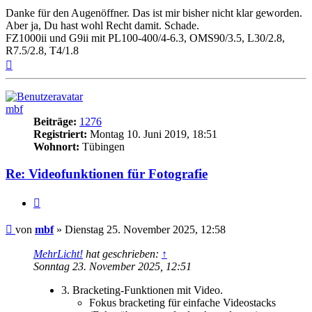
Danke für den Augenöffner. Das ist mir bisher nicht klar geworden.
Aber ja, Du hast wohl Recht damit. Schade.
FZ1000ii und G9ii mit PL100-400/4-6.3, OMS90/3.5, L30/2.8,
R7.5/2.8, T4/1.8
Nach
oben
mbf
Beiträge:
1276
Registriert:
Montag 10. Juni 2019, 18:51
Wohnort:
Tübingen
Re: Videofunktionen für Fotografie
Zitat
Beitrag
von
mbf
»
Dienstag 25. November 2025, 12:58
MehrLicht!
hat geschrieben:
↑
Sonntag 23. November 2025, 12:51
3. Bracketing-Funktionen mit Video.
Fokus bracketing für einfache Videostacks