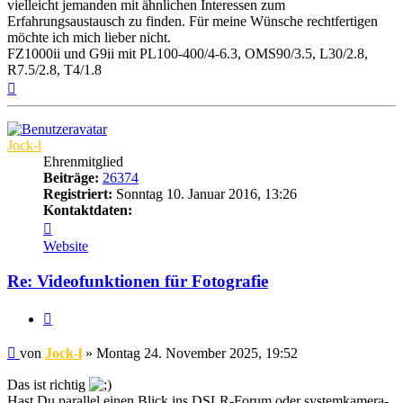
vielleicht jemanden mit ähnlichen Interessen zum
Erfahrungsaustausch zu finden. Für meine Wünsche rechtfertigen
möchte ich mich lieber nicht.
FZ1000ii und G9ii mit PL100-400/4-6.3, OMS90/3.5, L30/2.8,
R7.5/2.8, T4/1.8
Nach
oben
Jock-l
Ehrenmitglied
Beiträge:
26374
Registriert:
Sonntag 10. Januar 2016, 13:26
Kontaktdaten:
Kontaktdaten
von
Website
Jock-
l
Re: Videofunktionen für Fotografie
Zitat
Beitrag
von
Jock-l
»
Montag 24. November 2025, 19:52
Das ist richtig
Hast Du parallel einen Blick ins DSLR-Forum oder systemkamera-