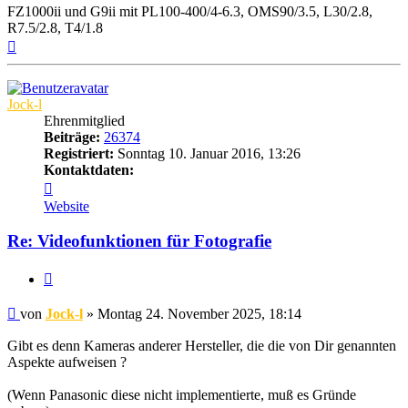
FZ1000ii und G9ii mit PL100-400/4-6.3, OMS90/3.5, L30/2.8,
R7.5/2.8, T4/1.8
Nach
oben
Jock-l
Ehrenmitglied
Beiträge:
26374
Registriert:
Sonntag 10. Januar 2016, 13:26
Kontaktdaten:
Kontaktdaten
von
Website
Jock-
l
Re: Videofunktionen für Fotografie
Zitat
Beitrag
von
Jock-l
»
Montag 24. November 2025, 18:14
Gibt es denn Kameras anderer Hersteller, die die von Dir genannten
Aspekte aufweisen ?
(Wenn Panasonic diese nicht implementierte, muß es Gründe