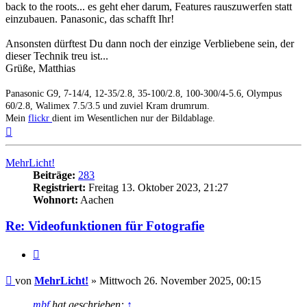
back to the roots... es geht eher darum, Features rauszuwerfen statt
einzubauen. Panasonic, das schafft Ihr!
Ansonsten dürftest Du dann noch der einzige Verbliebene sein, der
dieser Technik treu ist...
Grüße, Matthias
Panasonic G9, 7-14/4, 12-35/2.8, 35-100/2.8, 100-300/4-5.6, Olympus
60/2.8, Walimex 7.5/3.5 und zuviel Kram drumrum.
Mein
flickr
dient im Wesentlichen nur der Bildablage.
Nach
oben
MehrLicht!
Beiträge:
283
Registriert:
Freitag 13. Oktober 2023, 21:27
Wohnort:
Aachen
Re: Videofunktionen für Fotografie
Zitat
Beitrag
von
MehrLicht!
»
Mittwoch 26. November 2025, 00:15
mbf
hat geschrieben:
↑