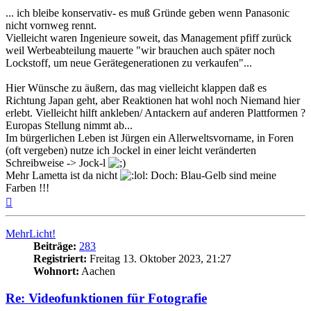
... ich bleibe konservativ- es muß Gründe geben wenn Panasonic
nicht vornweg rennt.
Vielleicht waren Ingenieure soweit, das Management pfiff zurück
weil Werbeabteilung mauerte "wir brauchen auch später noch
Lockstoff, um neue Gerätegenerationen zu verkaufen"...
Hier Wünsche zu äußern, das mag vielleicht klappen daß es
Richtung Japan geht, aber Reaktionen hat wohl noch Niemand hier
erlebt. Vielleicht hilft ankleben/ Antackern auf anderen Plattformen ?
Europas Stellung nimmt ab...
Im bürgerlichen Leben ist Jürgen ein Allerweltsvorname, in Foren
(oft vergeben) nutze ich Jockel in einer leicht veränderten
Schreibweise -> Jock-l
Mehr Lametta ist da nicht
Doch: Blau-Gelb sind meine
Farben !!!
Nach
oben
MehrLicht!
Beiträge:
283
Registriert:
Freitag 13. Oktober 2023, 21:27
Wohnort:
Aachen
Re: Videofunktionen für Fotografie