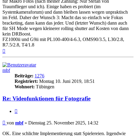
für Makro Fotos (nach meiner Zählung: Nur Stefan von
Traumflieger und ich). Einige haben es probiert (im
Systemkameraforum) und dann bleiben lassen wegen unpraktisch
im Feld. Daher der Wunsch 3: Macht das so einfach wie Fokus
bracketing, dann kann das jeder. Und (letzter Wunsch) dann auch
für SH Mode wegen kleinerer rolling shutter auf Kosten von dann
kein DRBoost.
FZ1000ii und G9ii mit PL100-400/4-6.3, OMS90/3.5, L30/2.8,
R7.5/2.8, T4/1.8
Nach
oben
mbf
Beiträge:
1276
Registriert:
Montag 10. Juni 2019, 18:51
Wohnort:
Tübingen
Re: Videofunktionen für Fotografie
Zitat
Beitrag
von
mbf
»
Dienstag 25. November 2025, 14:32
OK. Eine schlichte Implementierung statt Spielereien. Irgendwie