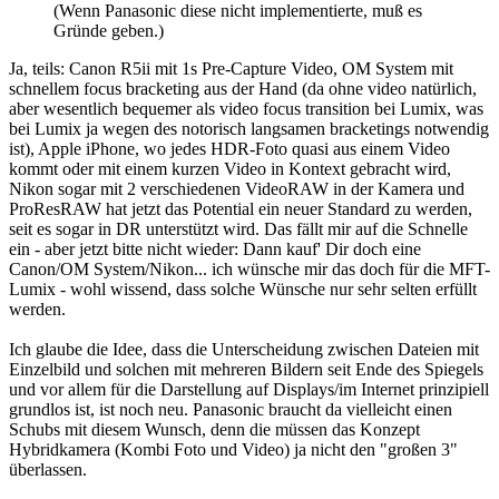
(Wenn Panasonic diese nicht implementierte, muß es
Gründe geben.)
Ja, teils: Canon R5ii mit 1s Pre-Capture Video, OM System mit
schnellem focus bracketing aus der Hand (da ohne video natürlich,
aber wesentlich bequemer als video focus transition bei Lumix, was
bei Lumix ja wegen des notorisch langsamen bracketings notwendig
ist), Apple iPhone, wo jedes HDR-Foto quasi aus einem Video
kommt oder mit einem kurzen Video in Kontext gebracht wird,
Nikon sogar mit 2 verschiedenen VideoRAW in der Kamera und
ProResRAW hat jetzt das Potential ein neuer Standard zu werden,
seit es sogar in DR unterstützt wird. Das fällt mir auf die Schnelle
ein - aber jetzt bitte nicht wieder: Dann kauf' Dir doch eine
Canon/OM System/Nikon... ich wünsche mir das doch für die MFT-
Lumix - wohl wissend, dass solche Wünsche nur sehr selten erfüllt
werden.
Ich glaube die Idee, dass die Unterscheidung zwischen Dateien mit
Einzelbild und solchen mit mehreren Bildern seit Ende des Spiegels
und vor allem für die Darstellung auf Displays/im Internet prinzipiell
grundlos ist, ist noch neu. Panasonic braucht da vielleicht einen
Schubs mit diesem Wunsch, denn die müssen das Konzept
Hybridkamera (Kombi Foto und Video) ja nicht den "großen 3"
überlassen.