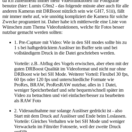
da ich zunehmend immer mehr Videofunktionen für Fotografie
benutze (hier: Lumix G9m2 - das folgende müsste aber auch für alle
anderen Kameras mit DRBoost nützlich sein wie GH7, S1ii), fällt
mir immer mehr auf, wie unnötig kompliziert die Kamera für solche
Zwecke programiert ist. Daher habe ich mittlerweile eine Liste von
Wünschen zum Thema Videofunktionen, welche für Fotos besser
nutzbar gemacht werden sollten:
1. Pre-Capture mit Video: Wie in den SH modes sollte bis zu
1 s bei halbgedrücktem Auslöser im Buffer sein und bei
vollständigem Druck in die Datei geschrieben werden.
Vorteile: z.B. Abflug des Vogels erwischen, aber eben mit der
guten DRBoost Qualität im Videoformat und nicht nur ohne
DRBoost wie bei SH Mode. Weiterer Vorteil: Flexibel 30 fps,
60 fps oder 120 fps und unterschiedliche Formate wie
ProRes, BRAW, ProResRAW nutzbar, alles in 1 Datei,
weniger Speicherbedarf und sehr bequem/schnell später im
Video zu betrachten und viel einfacher/besser zu bearbeiten
als RAW Foto
2. Videoaufnahme nur solange Auslöser gedrückt ist - also
Start mit dem Druck auf Auslöser und Ende beim Loslassen.
Vorteile: Gleiches Verhalten wie bei SH Mode und weniger
Verwackeln im Film/der Fotoserie, weil der zweite Druck
entfällt