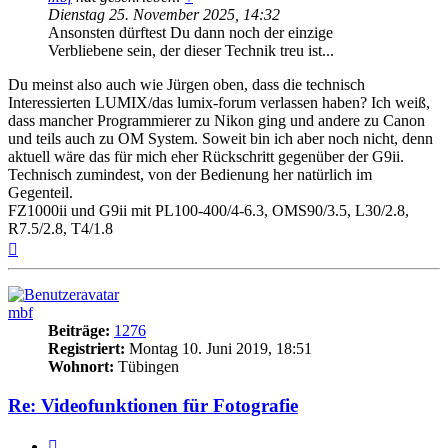
Dienstag 25. November 2025, 14:32
Ansonsten dürftest Du dann noch der einzige
Verbliebene sein, der dieser Technik treu ist...
Du meinst also auch wie Jürgen oben, dass die technisch
Interessierten LUMIX/das lumix-forum verlassen haben? Ich weiß,
dass mancher Programmierer zu Nikon ging und andere zu Canon
und teils auch zu OM System. Soweit bin ich aber noch nicht, denn
aktuell wäre das für mich eher Rückschritt gegenüber der G9ii.
Technisch zumindest, von der Bedienung her natürlich im
Gegenteil.
FZ1000ii und G9ii mit PL100-400/4-6.3, OMS90/3.5, L30/2.8,
R7.5/2.8, T4/1.8
Nach
oben
mbf
Beiträge:
1276
Registriert:
Montag 10. Juni 2019, 18:51
Wohnort:
Tübingen
Re: Videofunktionen für Fotografie
Zitat