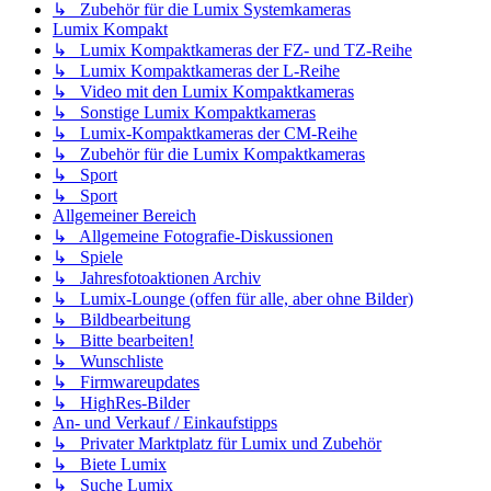
↳ Zubehör für die Lumix Systemkameras
Lumix Kompakt
↳ Lumix Kompaktkameras der FZ- und TZ-Reihe
↳ Lumix Kompaktkameras der L-Reihe
↳ Video mit den Lumix Kompaktkameras
↳ Sonstige Lumix Kompaktkameras
↳ Lumix-Kompaktkameras der CM-Reihe
↳ Zubehör für die Lumix Kompaktkameras
↳ Sport
↳ Sport
Allgemeiner Bereich
↳ Allgemeine Fotografie-Diskussionen
↳ Spiele
↳ Jahresfotoaktionen Archiv
↳ Lumix-Lounge (offen für alle, aber ohne Bilder)
↳ Bildbearbeitung
↳ Bitte bearbeiten!
↳ Wunschliste
↳ Firmwareupdates
↳ HighRes-Bilder
An- und Verkauf / Einkaufstipps
↳ Privater Marktplatz für Lumix und Zubehör
↳ Biete Lumix
↳ Suche Lumix