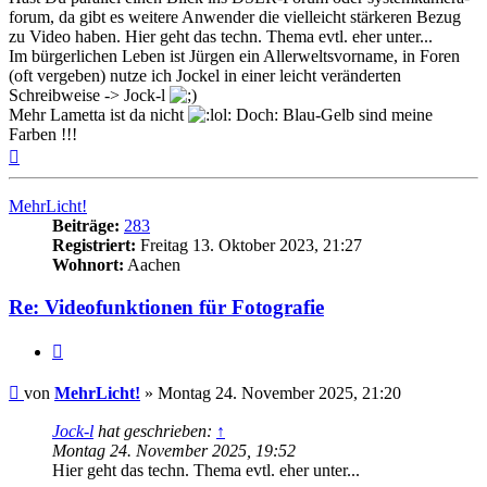
forum, da gibt es weitere Anwender die vielleicht stärkeren Bezug
zu Video haben. Hier geht das techn. Thema evtl. eher unter...
Im bürgerlichen Leben ist Jürgen ein Allerweltsvorname, in Foren
(oft vergeben) nutze ich Jockel in einer leicht veränderten
Schreibweise -> Jock-l
Mehr Lametta ist da nicht
Doch: Blau-Gelb sind meine
Farben !!!
Nach
oben
MehrLicht!
Beiträge:
283
Registriert:
Freitag 13. Oktober 2023, 21:27
Wohnort:
Aachen
Re: Videofunktionen für Fotografie
Zitat
Beitrag
von
MehrLicht!
»
Montag 24. November 2025, 21:20
Jock-l
hat geschrieben:
↑
Montag 24. November 2025, 19:52
Hier geht das techn. Thema evtl. eher unter...