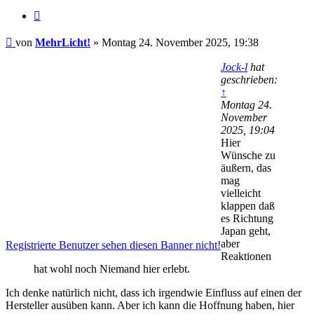
Zitat
Beitrag
von
MehrLicht!
»
Montag 24. November 2025, 19:38
Jock-l
hat
geschrieben:
↑
Montag 24.
November
2025, 19:04
Hier
Wünsche zu
äußern, das
mag
vielleicht
klappen daß
es Richtung
Japan geht,
aber
Registrierte Benutzer sehen diesen Banner nicht!
Reaktionen
hat wohl noch Niemand hier erlebt.
Ich denke natürlich nicht, dass ich irgendwie Einfluss auf einen der
Hersteller ausüben kann. Aber ich kann die Hoffnung haben, hier