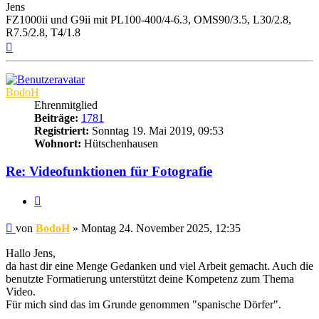
Jens
FZ1000ii und G9ii mit PL100-400/4-6.3, OMS90/3.5, L30/2.8,
R7.5/2.8, T4/1.8
Nach
oben
BodoH
Ehrenmitglied
Beiträge:
1781
Registriert:
Sonntag 19. Mai 2019, 09:53
Wohnort:
Hütschenhausen
Re: Videofunktionen für Fotografie
Zitat
Beitrag
von
BodoH
»
Montag 24. November 2025, 12:35
Hallo Jens,
da hast dir eine Menge Gedanken und viel Arbeit gemacht. Auch die
benutzte Formatierung unterstützt deine Kompetenz zum Thema
Video.
Für mich sind das im Grunde genommen "spanische Dörfer".