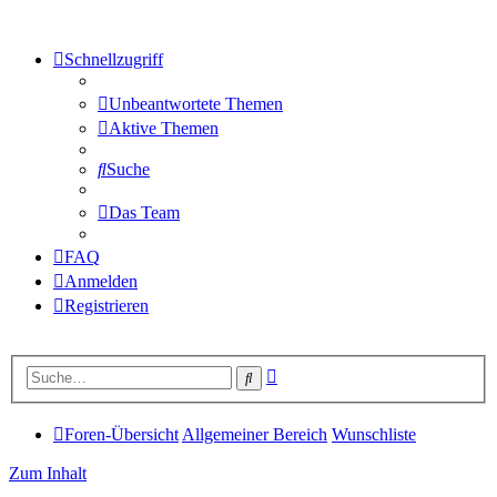
Schnellzugriff
Unbeantwortete Themen
Aktive Themen
Suche
Das Team
FAQ
Anmelden
Registrieren
Erweiterte
Suche
Suche
Foren-Übersicht
Allgemeiner Bereich
Wunschliste
Zum Inhalt