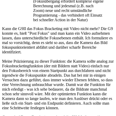
(Fokusübergang erfordert komplexe eigene
Berechnung und jedesmal (z.B. nach
Zoom) neue und recht umständliche
Programierung - das verhindert oft Einsatz
bei schneller Action in der Natur)
Kann die G9II das Fokus Bracketing mit Video nicht mehr? Die G9
konnte es, hieß "Post Fokus" und man kann ein Video aufnehmen
lassen, dass unterschiedliche Fokusebenen enthält. Ich formuliere es
mal so vorsichtig, denn es sieht so aus, dass die Kamera das Bild
fokuspunktorientiert abfährt und darüber scharfe Bereiche
identifiziert.
Meine Präzisierung zu dieser Funktion: die Kamera sollte analog zur
Fokusbracketingfunktion (der mit Bildern statt Video) einfach nur
den Fokusbereich von einem Startpunkt aus durchfahren und nicht
irgendwie die Fokuspunkte abradeln. Das hat bei mir in einigen
Versuchen dazu geführt, dass immer wieder Ebenen fehlten, so dass
eine Verrechnung unbrauchbar wurde. Damit war die Funktion für
mich erledigt - was ich sehe bedauere, da die Bildrate manchmal
schon sehr sinnvoll wäre. Mit der optimierten Funktion kann die
Kamera dann so lange laufen, wie man den Auslöser drückt oder es
ließe sich ein Start- und ein Endpunkt definieren. Auch sollte man
eine Schrittweite festlegen können.