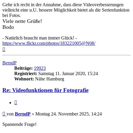
Gehe ich recht in der Annahme, dass diese Videoverbesserungen
vielleicht eine u.U. bessere Möglichkeit bietet als die Serienfunktion
bei Fotos.
Viele nette Grüße!
Bodo
- Natürlich braucht man immer Glück! -
https://www.flickr.com/photos/183221005@N08/
Nach
oben
BerndP
Beiträge:
19923
Registriert:
Samstag 11. Januar 2020, 15:24
Wohnort:
Nähe Hamburg
Re: Videofunktionen für Fotografie
Zitat
Beitrag
von
BerndP
»
Montag 24. November 2025, 14:24
Spannende Frage!