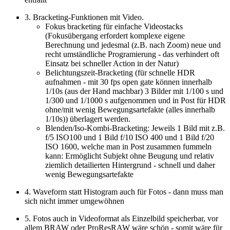
3. Bracketing-Funktionen mit Video.
Fokus bracketing für einfache Videostacks
(Fokusübergang erfordert komplexe eigene
Berechnung und jedesmal (z.B. nach Zoom) neue und
recht umständliche Programierung - das verhindert oft
Einsatz bei schneller Action in der Natur)
Belichtungszeit-Bracketing (für schnelle HDR
aufnahmen - mit 30 fps open gate können innerhalb
1/10s (aus der Hand machbar) 3 Bilder mit 1/100 s und
1/300 und 1/1000 s aufgenommen und in Post für HDR
ohne/mit wenig Bewegungsartefakte (alles innerhalb
1/10s)) überlagert werden.
Blenden/Iso-Kombi-Bracketing: Jeweils 1 Bild mit z.B.
f/5 ISO100 und 1 Bild f/10 ISO 400 und 1 Bild f/20
ISO 1600, welche man in Post zusammen fummeln
kann: Ermöglicht Subjekt ohne Beugung und relativ
ziemlich detailierten Hintergrund - schnell und daher
wenig Bewegungsartefakte
4. Waveform statt Histogram auch für Fotos - dann muss man
sich nicht immer umgewöhnen
5. Fotos auch in Videoformat als Einzelbild speicherbar, vor
allem BRAW oder ProResRAW wäre schön - somit wäre für