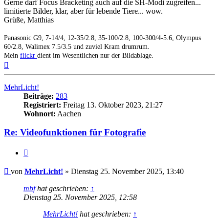
Gerne darf Focus Bracketing auch auf die SH-Modi zugreifen...
limitierte Bilder, klar, aber für lebende Tiere... wow.
Grüße, Matthias
Panasonic G9, 7-14/4, 12-35/2.8, 35-100/2.8, 100-300/4-5.6, Olympus
60/2.8, Walimex 7.5/3.5 und zuviel Kram drumrum.
Mein
flickr
dient im Wesentlichen nur der Bildablage.
Nach
oben
MehrLicht!
Beiträge:
283
Registriert:
Freitag 13. Oktober 2023, 21:27
Wohnort:
Aachen
Re: Videofunktionen für Fotografie
Zitat
Beitrag
von
MehrLicht!
»
Dienstag 25. November 2025, 13:40
mbf
hat geschrieben:
↑
Dienstag 25. November 2025, 12:58
MehrLicht!
hat geschrieben:
↑