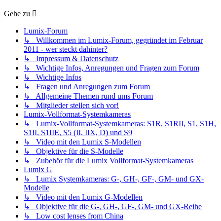
Gehe zu
Lumix-Forum
↳ Willkommen im Lumix-Forum, gegründet im Februar
2011 - wer steckt dahinter?
↳ Impressum & Datenschutz
↳ Wichtige Infos, Anregungen und Fragen zum Forum
↳ Wichtige Infos
↳ Fragen und Anregungen zum Forum
↳ Allgemeine Themen rund ums Forum
↳ Mitglieder stellen sich vor!
Lumix-Vollformat-Systemkameras
↳ Lumix-Vollformat-Systemkameras: S1R, S1RII, S1, S1H,
S1II, S1IIE, S5 (II, IIX, D) und S9
↳ Video mit den Lumix S-Modellen
↳ Objektive für die S-Modelle
↳ Zubehör für die Lumix Vollformat-Systemkameras
Lumix G
↳ Lumix Systemkameras: G-, GH-, GF-, GM- und GX-
Modelle
↳ Video mit den Lumix G-Modellen
↳ Objektive für die G-, GH-, GF-, GM- und GX-Reihe
↳ Low cost lenses from China