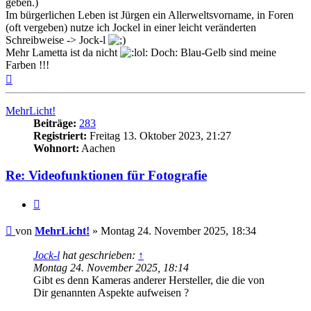
geben.)
Im bürgerlichen Leben ist Jürgen ein Allerweltsvorname, in Foren
(oft vergeben) nutze ich Jockel in einer leicht veränderten
Schreibweise -> Jock-l
Mehr Lametta ist da nicht
Doch: Blau-Gelb sind meine
Farben !!!
Nach
oben
MehrLicht!
Beiträge:
283
Registriert:
Freitag 13. Oktober 2023, 21:27
Wohnort:
Aachen
Re: Videofunktionen für Fotografie
Zitat
Beitrag
von
MehrLicht!
»
Montag 24. November 2025, 18:34
Jock-l
hat geschrieben:
↑
Montag 24. November 2025, 18:14
Gibt es denn Kameras anderer Hersteller, die die von
Dir genannten Aspekte aufweisen ?