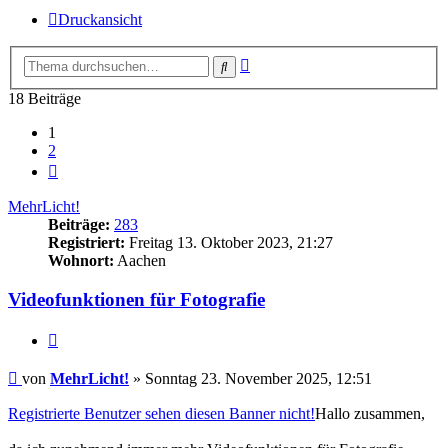
Druckansicht
Erweiterte
Suche
Suche
18 Beiträge
1
2
Nächste
MehrLicht!
Beiträge:
283
Registriert:
Freitag 13. Oktober 2023, 21:27
Wohnort:
Aachen
Videofunktionen für Fotografie
Zitat
Beitrag
von
MehrLicht!
»
Sonntag 23. November 2025, 12:51
Registrierte Benutzer sehen diesen Banner nicht!
Hallo zusammen,