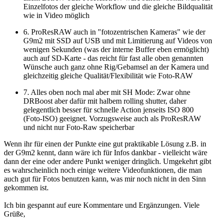
Einzelfotos der gleiche Workflow und die gleiche Bildqualität
wie in Video möglich
6. ProResRAW auch in "fotozentrischen Kameras" wie der
G9m2 mit SSD auf USB und mit Limitierung auf Videos von
wenigen Sekunden (was der interne Buffer eben ermöglicht)
auch auf SD-Karte - das reicht für fast alle oben genannten
Wünsche auch ganz ohne Rig/Gebamsel an der Kamera und
gleichzeitig gleiche Qualität/Flexibilität wie Foto-RAW
7. Alles oben noch mal aber mit SH Mode: Zwar ohne
DRBoost aber dafür mit halbem rolling shutter, daher
gelegentlich besser für schnelle Action jenseits ISO 800
(Foto-ISO) geeignet. Vorzugsweise auch als ProResRAW
und nicht nur Foto-Raw speicherbar
Wenn ihr für einen der Punkte eine gut praktikable Lösung z.B. in
der G9m2 kennt, dann wäre ich für Infos dankbar - vielleicht wäre
dann der eine oder andere Punkt weniger dringlich. Umgekehrt gibt
es wahrscheinlich noch einige weitere Videofunktionen, die man
auch gut für Fotos benutzen kann, was mir noch nicht in den Sinn
gekommen ist.
Ich bin gespannt auf eure Kommentare und Ergänzungen. Viele
Grüße,