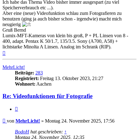
Ich habe das Thema Video bisher immer ausgespart (zu viel
Speicherverbrauch etc ...).
Aber eine (neue) Videofunktion schlau zum Fotografieren zu
benutzen (ging ja auch bisher schon - irgendwie) macht mich
neugierig
Gruß Bernd
Lumix-MFT-Kameras von klein bis groß, P + PL Linsen von 8 -
400, adapt. Pentax K 50/1.7, 135/3.5. Sony (A700, A58) +
lichtstarke Minolta A Linsen. Analog im Schrank (RIP).
Nach
oben
MehrLicht!
Beiträge:
283
Registriert:
Freitag 13. Oktober 2023, 21:27
Wohnort:
Aachen
Re: Videofunktionen für Fotografie
Zitat
Beitrag
von
MehrLicht!
»
Montag 24. November 2025, 17:56
BodoH
hat geschrieben:
↑
Montag 24. November 2025, 12:35