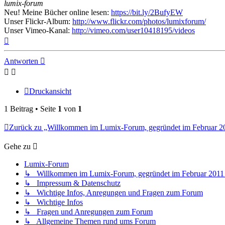
lumix-forum
Neu! Meine Bücher online lesen:
https://bit.ly/2BufyEW
Unser Flickr-Album:
http://www.flickr.com/photos/lumixforum/
Unser Vimeo-Kanal:
http://vimeo.com/user10418195/videos
Nach
oben
Antworten
Druckansicht
1 Beitrag • Seite
1
von
1
Zurück zu „Willkommen im Lumix-Forum, gegründet im Februar 201
Gehe zu
Lumix-Forum
↳ Willkommen im Lumix-Forum, gegründet im Februar 2011 - 
↳ Impressum & Datenschutz
↳ Wichtige Infos, Anregungen und Fragen zum Forum
↳ Wichtige Infos
↳ Fragen und Anregungen zum Forum
↳ Allgemeine Themen rund ums Forum