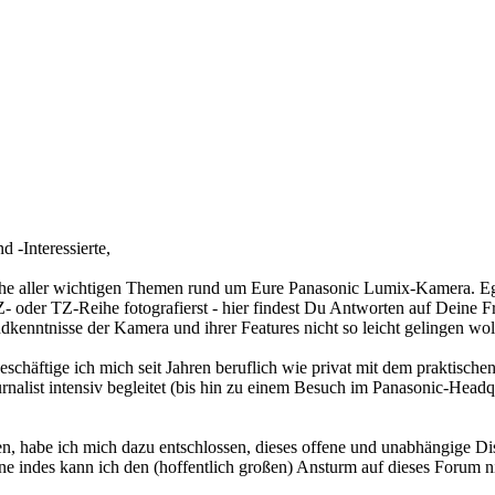
 -Interessierte,
he aller wichtigen Themen rund um Eure Panasonic Lumix-Kamera. Ega
oder TZ-Reihe fotografierst - hier findest Du Antworten auf Deine Fr
dkenntnisse der Kamera und ihrer Features nicht so leicht gelingen wol
schäftige ich mich seit Jahren beruflich wie privat mit dem praktisc
rnalist intensiv begleitet (bis hin zu einem Besuch im Panasonic-Hea
n, habe ich mich dazu entschlossen, dieses offene und unabhängige Dis
ne indes kann ich den (hoffentlich großen) Ansturm auf dieses Forum ni