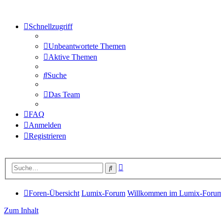
Schnellzugriff
Unbeantwortete Themen
Aktive Themen
Suche
Das Team
FAQ
Anmelden
Registrieren
Erweiterte
Suche
Suche
Foren-Übersicht
Lumix-Forum
Willkommen im Lumix-Forum, 
Zum Inhalt