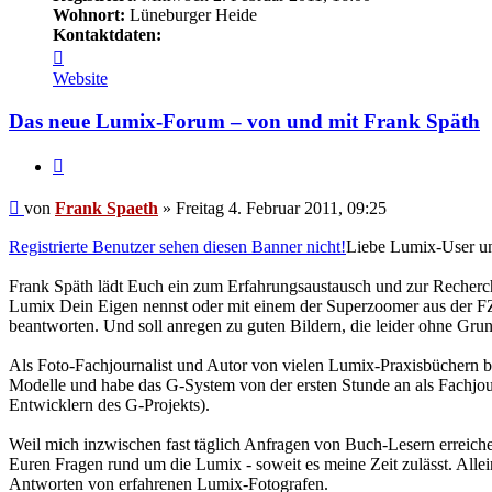
Wohnort:
Lüneburger Heide
Kontaktdaten:
Kontaktdaten
von
Website
Frank
Spaeth
Das neue Lumix-Forum – von und mit Frank Späth
Zitat
Beitrag
von
Frank Spaeth
»
Freitag 4. Februar 2011, 09:25
Registrierte Benutzer sehen diesen Banner nicht!
Liebe Lumix-User und
Frank Späth lädt Euch ein zum Erfahrungsaustausch und zur Recherc
Lumix Dein Eigen nennst oder mit einem der Superzoomer aus der FZ- 
beantworten. Und soll anregen zu guten Bildern, die leider ohne Grun
Als Foto-Fachjournalist und Autor von vielen Lumix-Praxisbüchern be
Modelle und habe das G-System von der ersten Stunde an als Fachjou
Entwicklern des G-Projekts).
Weil mich inzwischen fast täglich Anfragen von Buch-Lesern erreiche
Euren Fragen rund um die Lumix - soweit es meine Zeit zulässt. Allei
Antworten von erfahrenen Lumix-Fotografen.