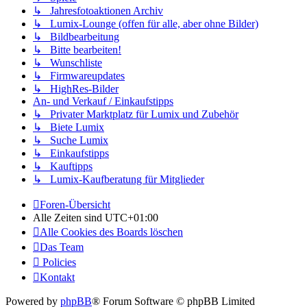
↳ Jahresfotoaktionen Archiv
↳ Lumix-Lounge (offen für alle, aber ohne Bilder)
↳ Bildbearbeitung
↳ Bitte bearbeiten!
↳ Wunschliste
↳ Firmwareupdates
↳ HighRes-Bilder
An- und Verkauf / Einkaufstipps
↳ Privater Marktplatz für Lumix und Zubehör
↳ Biete Lumix
↳ Suche Lumix
↳ Einkaufstipps
↳ Kauftipps
↳ Lumix-Kaufberatung für Mitglieder
Foren-Übersicht
Alle Zeiten sind
UTC+01:00
Alle Cookies des Boards löschen
Das Team
Policies
Kontakt
Powered by
phpBB
® Forum Software © phpBB Limited