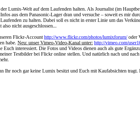
s der Lumix-Welt auf dem Laufenden halten. Als Journalist (im Haupt
Infos aus dem Panasonic-Lager dran und versuche – soweit es mir durc
 Laufenden zu halten. Dabei soll es nicht in erster Linie um das Ver
 also nicht ausgeschlossen...
unseren Flickr-Account
http://www.flickr.com/photos/lumixforum/
oder 
en habe.
Neu: unser Vimeo-Video-Kanal unter:
http://vimeo.com/user
ie Euch interessiert. Die Fotos und Videos dienen auch als gute Erg
l meiner Testbilder bei Flickr online stellen. Und natürlich nach und
mehr.
n Ihr noch gar keine Lumix besitzt und Euch mit Kaufabsichten tragt. 