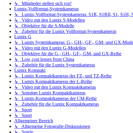
↳ Mitglieder stellen sich vor!
Lumix-Vollformat-Systemkameras
↳ Lumix-Vollformat-Systemkameras: S1R, S1RII, S1, S1H, S1I
↳ Video mit den Lumix S-Modellen
↳ Objektive für die S-Modelle
↳ Zubehör für die Lumix Vollformat-Systemkameras
Lumix G
↳ Lumix Systemkameras: G-, GH-, GF-, GM- und GX-Mode
↳ Video mit den Lumix G-Modellen
↳ Objektive für die G-, GH-, GF-, GM- und GX-Reihe
↳ Low cost lenses from China
↳ Zubehör für die Lumix Systemkameras
Lumix Kompakt
↳ Lumix Kompaktkameras der FZ- und TZ-Reihe
↳ Lumix Kompaktkameras der L-Reihe
↳ Video mit den Lumix Kompaktkameras
↳ Sonstige Lumix Kompaktkameras
↳ Lumix-Kompaktkameras der CM-Reihe
↳ Zubehör für die Lumix Kompaktkameras
↳ Sport
↳ Sport
Allgemeiner Bereich
↳ Allgemeine Fotografie-Diskussionen
↳ Spiele