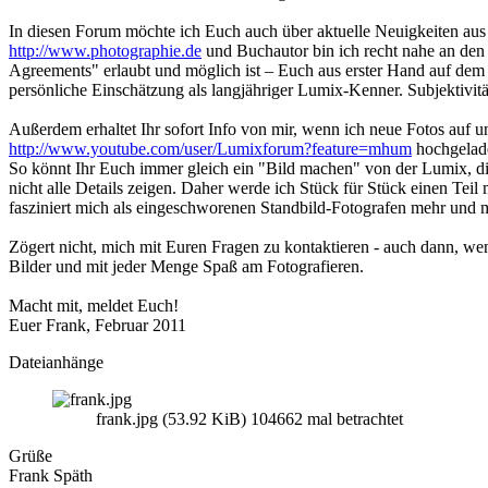
In diesen Forum möchte ich Euch auch über aktuelle Neuigkeiten au
http://www.photographie.de
und Buchautor bin ich recht nahe an den 
Agreements" erlaubt und möglich ist – Euch aus erster Hand auf dem
persönliche Einschätzung als langjähriger Lumix-Kenner. Subjektivität
Außerdem erhaltet Ihr sofort Info von mir, wenn ich neue Fotos auf 
http://www.youtube.com/user/Lumixforum?feature=mhum
hochgelad
So könnt Ihr Euch immer gleich ein "Bild machen" von der Lumix, d
nicht alle Details zeigen. Daher werde ich Stück für Stück einen Tei
fasziniert mich als eingeschworenen Standbild-Fotografen mehr und 
Zögert nicht, mich mit Euren Fragen zu kontaktieren - auch dann, wen
Bilder und mit jeder Menge Spaß am Fotografieren.
Macht mit, meldet Euch!
Euer Frank, Februar 2011
Dateianhänge
frank.jpg (53.92 KiB) 104662 mal betrachtet
Grüße
Frank Späth