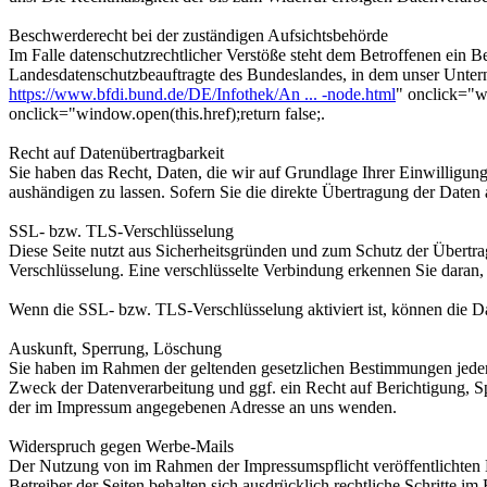
Beschwerderecht bei der zuständigen Aufsichtsbehörde
Im Falle datenschutzrechtlicher Verstöße steht dem Betroffenen ein B
Landesdatenschutzbeauftragte des Bundeslandes, in dem unser Unter
https://www.bfdi.bund.de/DE/Infothek/An ... -node.html
" onclick="wi
onclick="window.open(this.href);return false;.
Recht auf Datenübertragbarkeit
Sie haben das Recht, Daten, die wir auf Grundlage Ihrer Einwilligung 
aushändigen zu lassen. Sofern Sie die direkte Übertragung der Daten a
SSL- bzw. TLS-Verschlüsselung
Diese Seite nutzt aus Sicherheitsgründen und zum Schutz der Übertrag
Verschlüsselung. Eine verschlüsselte Verbindung erkennen Sie daran, 
Wenn die SSL- bzw. TLS-Verschlüsselung aktiviert ist, können die Dat
Auskunft, Sperrung, Löschung
Sie haben im Rahmen der geltenden gesetzlichen Bestimmungen jeder
Zweck der Datenverarbeitung und ggf. ein Recht auf Berichtigung, 
der im Impressum angegebenen Adresse an uns wenden.
Widerspruch gegen Werbe-Mails
Der Nutzung von im Rahmen der Impressumspflicht veröffentlichten 
Betreiber der Seiten behalten sich ausdrücklich rechtliche Schritte