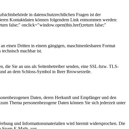
fsichtsbehörde in datenschutzrechtlichen Fragen ist der
ie deren Kontaktdaten können folgendem Link entnommen werden:
turn false;" onclick="window.open(this.href);return false;"
er an einen Dritten in einem gängigen, maschinenlesbaren Format
s technisch machbar ist.
n, die Sie an uns als Seitenbetreiber senden, eine SSL-bzw. TLS-
t und an dem Schloss-Symbol in Ihrer Browserzeile.
personenbezogenen Daten, deren Herkunft und Empfänger und den
n zum Thema personenbezogene Daten können Sie sich jederzeit unter
erbung und Informationsmaterialien wird hiermit widersprochen. Die
ch Spam-E-Mails, vor.