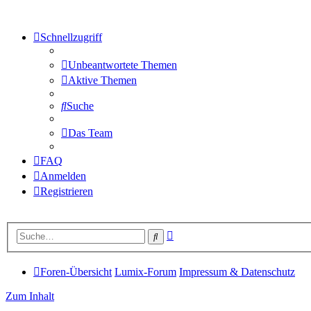
Schnellzugriff
Unbeantwortete Themen
Aktive Themen
Suche
Das Team
FAQ
Anmelden
Registrieren
Erweiterte
Suche
Suche
Foren-Übersicht
Lumix-Forum
Impressum & Datenschutz
Zum Inhalt