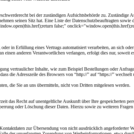
eschwerderecht bei der zuständigen Aufsichtsbehörde zu. Zuständige Au
nehmen seinen Sitz hat. Eine Liste der Datenschutzbeauftragten sow
ndow.open(this.href);return false;" onclick="window.open(this.href);re
oder in Erfüllung eines Vertrags automatisiert verarbeiten, an sich od
n einen anderen Verantwortlichen verlangen, erfolgt dies nur, soweit e
ung vertraulicher Inhalte, wie zum Beispiel Bestellungen oder Anfrage
dass die Adresszeile des Browsers von “http://” auf “https://” wechsel
en, die Sie an uns übermitteln, nicht von Dritten mitgelesen werden.
zeit das Recht auf unentgeltliche Auskunft über Ihre gespeicherten 
Sperrung oder Löschung dieser Daten. Hierzu sowie zu weiteren Frage
Kontaktdaten zur Übersendung von nicht ausdrücklich angeforderter W
 im Falle der unverlangten Zusendung von Werbeinformationen, etwa dur