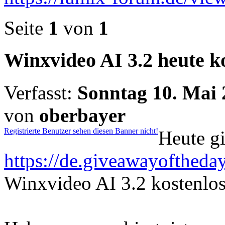
Seite
1
von
1
Winxvideo AI 3.2 heute k
Verfasst:
Sonntag 10. Mai 
von
oberbayer
Registrierte Benutzer sehen diesen Banner nicht!
Heute g
https://de.giveawayoftheda
Winxvideo AI 3.2 kostenlos