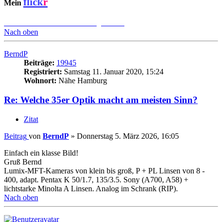
flick
r
Mein
Übersicht L-Mount Objektive
Nach oben
BerndP
Beiträge:
19945
Registriert:
Samstag 11. Januar 2020, 15:24
Wohnort:
Nähe Hamburg
Re: Welche 35er Optik macht am meisten Sinn?
Zitat
Beitrag
von
BerndP
»
Donnerstag 5. März 2026, 16:05
Einfach ein klasse Bild!
Gruß Bernd
Lumix-MFT-Kameras von klein bis groß, P + PL Linsen von 8 -
400, adapt. Pentax K 50/1.7, 135/3.5. Sony (A700, A58) +
lichtstarke Minolta A Linsen. Analog im Schrank (RIP).
Nach oben