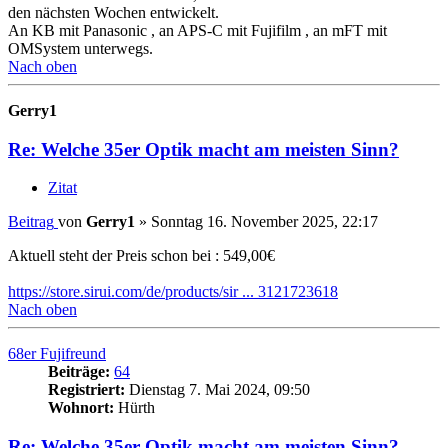
den nächsten Wochen entwickelt.
An KB mit Panasonic , an APS-C mit Fujifilm , an mFT mit
OMSystem unterwegs.
Nach oben
Gerry1
Re: Welche 35er Optik macht am meisten Sinn?
Zitat
Beitrag
von
Gerry1
»
Sonntag 16. November 2025, 22:17
Aktuell steht der Preis schon bei : 549,00€
https://store.sirui.com/de/products/sir ... 3121723618
Nach oben
68er Fujifreund
Beiträge:
64
Registriert:
Dienstag 7. Mai 2024, 09:50
Wohnort:
Hürth
Re: Welche 35er Optik macht am meisten Sinn?