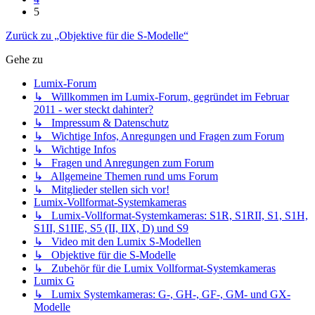
5
Zurück zu „Objektive für die S-Modelle“
Gehe zu
Lumix-Forum
↳ Willkommen im Lumix-Forum, gegründet im Februar
2011 - wer steckt dahinter?
↳ Impressum & Datenschutz
↳ Wichtige Infos, Anregungen und Fragen zum Forum
↳ Wichtige Infos
↳ Fragen und Anregungen zum Forum
↳ Allgemeine Themen rund ums Forum
↳ Mitglieder stellen sich vor!
Lumix-Vollformat-Systemkameras
↳ Lumix-Vollformat-Systemkameras: S1R, S1RII, S1, S1H,
S1II, S1IIE, S5 (II, IIX, D) und S9
↳ Video mit den Lumix S-Modellen
↳ Objektive für die S-Modelle
↳ Zubehör für die Lumix Vollformat-Systemkameras
Lumix G
↳ Lumix Systemkameras: G-, GH-, GF-, GM- und GX-
Modelle