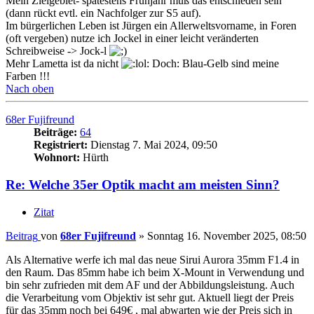
Mein Zielgebiet- spätestens Frühjahr muß das entschieden sein
(dann rückt evtl. ein Nachfolger zur S5 auf).
Im bürgerlichen Leben ist Jürgen ein Allerweltsvorname, in Foren
(oft vergeben) nutze ich Jockel in einer leicht veränderten
Schreibweise -> Jock-l
Mehr Lametta ist da nicht
Doch: Blau-Gelb sind meine
Farben !!!
Nach oben
68er Fujifreund
Beiträge:
64
Registriert:
Dienstag 7. Mai 2024, 09:50
Wohnort:
Hürth
Re: Welche 35er Optik macht am meisten Sinn?
Zitat
Beitrag
von
68er Fujifreund
»
Sonntag 16. November 2025, 08:50
Als Alternative werfe ich mal das neue Sirui Aurora 35mm F1.4 in
den Raum. Das 85mm habe ich beim X-Mount in Verwendung und
bin sehr zufrieden mit dem AF und der Abbildungsleistung. Auch
die Verarbeitung vom Objektiv ist sehr gut. Aktuell liegt der Preis
für das 35mm noch bei 649€ , mal abwarten wie der Preis sich in