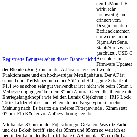
den L-Mount. Es
wirkt sehr
hochwertig und
erinnert vom
Design und den
Bedienelementen
ein wenig an die
Sigma Art Serie.
Staub/Spritzwasser
geschützt , USB-C
Anschluss für
Registrierte Benutzer sehen diesen Banner nicht!
Firmware Updates ,
der Blenden-Ring kann in der A-Position gesperrt werden ,
Funktionstaste und ein hochwertiges Metallgehäuse. Der AF ist
schnell und Treffsicher an meiner S5D und S5II , gute Schärfe ab
F1.4 wo es schon sehr gut verwendbar ist ( nicht wie beim 85mm ).
Verbesserung gegenüber dem 85mm Aurora: Gegenlichtblende mit
Entriegelungsknopf ( wie bei den Lumix Objektiven ) , IRIS-Lock-
Taste. Leider gibt es auch einen kleinen Negativpunkt , meiner
Meinung nach. Es besitzt ein anderes Filtergewinde , 62mm statt
67mm. Ein Köcher zur Aufbewahrung liegt bei.
Mir hat das 85mm an der Fuji schon gut Gefallen. Was die Farben
und das Bokeh betriff, sind das 35mm und 85mm so weit ich es
beurteilen kann identisch. ( ich hatte GAS und das 85mm für L-