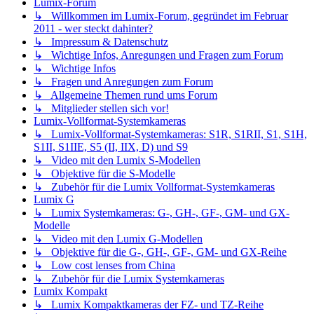
Lumix-Forum
↳ Willkommen im Lumix-Forum, gegründet im Februar
2011 - wer steckt dahinter?
↳ Impressum & Datenschutz
↳ Wichtige Infos, Anregungen und Fragen zum Forum
↳ Wichtige Infos
↳ Fragen und Anregungen zum Forum
↳ Allgemeine Themen rund ums Forum
↳ Mitglieder stellen sich vor!
Lumix-Vollformat-Systemkameras
↳ Lumix-Vollformat-Systemkameras: S1R, S1RII, S1, S1H,
S1II, S1IIE, S5 (II, IIX, D) und S9
↳ Video mit den Lumix S-Modellen
↳ Objektive für die S-Modelle
↳ Zubehör für die Lumix Vollformat-Systemkameras
Lumix G
↳ Lumix Systemkameras: G-, GH-, GF-, GM- und GX-
Modelle
↳ Video mit den Lumix G-Modellen
↳ Objektive für die G-, GH-, GF-, GM- und GX-Reihe
↳ Low cost lenses from China
↳ Zubehör für die Lumix Systemkameras
Lumix Kompakt
↳ Lumix Kompaktkameras der FZ- und TZ-Reihe