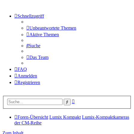
Schnellzugriff
Unbeantwortete Themen
Aktive Themen
Suche
Das Team
FAQ
Anmelden
Registrieren
Erweiterte
Suche
Suche
Foren-Übersicht
Lumix Kompakt
Lumix-Kompaktkameras
der CM-Reihe
Zum Inhalt