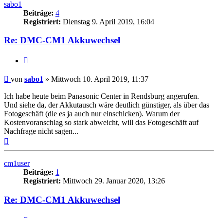
sabo1
Beiträge:
4
Registriert:
Dienstag 9. April 2019, 16:04
Re: DMC-CM1 Akkuwechsel
Zitat
Beitrag
von
sabo1
»
Mittwoch 10. April 2019, 11:37
Ich habe heute beim Panasonic Center in Rendsburg angerufen.
Und siehe da, der Akkutausch wäre deutlich günstiger, als über das
Fotogeschäft (die es ja auch nur einschicken). Warum der
Kostenvoranschlag so stark abweicht, will das Fotogeschäft auf
Nachfrage nicht sagen...
Nach
oben
cm1user
Beiträge:
1
Registriert:
Mittwoch 29. Januar 2020, 13:26
Re: DMC-CM1 Akkuwechsel