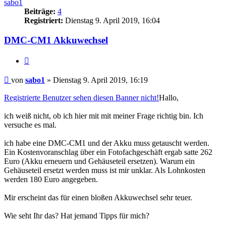
sabo1
Beiträge:
4
Registriert:
Dienstag 9. April 2019, 16:04
DMC-CM1 Akkuwechsel
Zitat
Beitrag
von
sabo1
»
Dienstag 9. April 2019, 16:19
Registrierte Benutzer sehen diesen Banner nicht!
Hallo,
ich weiß nicht, ob ich hier mit mit meiner Frage richtig bin. Ich
versuche es mal.
ich habe eine DMC-CM1 und der Akku muss getauscht werden.
Ein Kostenvoranschlag über ein Fotofachgeschäft ergab satte 262
Euro (Akku erneuern und Gehäuseteil ersetzen). Warum ein
Gehäuseteil ersetzt werden muss ist mir unklar. Als Lohnkosten
werden 180 Euro angegeben.
Mir erscheint das für einen bloßen Akkuwechsel sehr teuer.
Wie seht Ihr das? Hat jemand Tipps für mich?