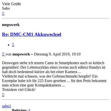
Viele Grüße
Sabo
Nach
oben
mopswerk
Re: DMC-CM1 Akkuwechsel
Zitat
Beitrag
von
mopswerk
»
Dienstag 9. April 2019, 19:10
Deswegen stehe ich teuren Cams in Smartphones auch so kritisch
gegenüber: Der Lebenszyklus eines (wenn auch edlen) Handys ist
halt doch bedeutend kürzer als bei einer Kamera ...
Vielleicht mal schauen, was der Gebrauchtmarkt hergibt? Ein
Exemplar habe ich für 225 Euro gesehen ... für den Preis bekommt
man schon eine gute Kompaktkamera ...
Trotzdem viel Glück!
Nach
oben
sabo1
Beiträge:
4