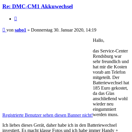
Re: DMC-CM1 Akkuwechsel
Zitat
Beitrag
von
sabo1
»
Donnerstag 30. Januar 2020, 14:19
Hallo,
das Service-Center
Rendsburg war
sehr freundlich und
hat mir die Kosten
vorab am Telefon
mitgeteilt. Der
Batteriewechsel hat
185 Euro gekostet,
da das Glas
anschließend wohl
wieder neu
eingummiert
werden muss.
Registrierte Benutzer sehen diesen Banner nicht!
Ich liebes dieses Gerät, daher habe ich in den Batteriewechsel
investiert. Es macht klasse Fotos und ich habe immer Handy +