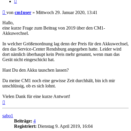
Zitat
Beitrag
von
cm1user
»
Mittwoch 29. Januar 2020, 13:41
Hallo,
eine kurze Frage zum Beitrag von 2019 über den CM1-
Akkuwechsel.
In welcher Größenordnung lag denn der Preis für den Akkuwechsel,
den das Service-Center Rendsburg angegeben hatte. Leider wird
dort nämlich überhaupt kein Preis mehr genannt, wenn man das
Gerät nicht eingeschickt hat.
Hast Du den Akku tauschen lassen?
Da meine CM1 noch eine gewisse Zeit durchhält, bin ich mir
unschlüssig, ob es sich lohnt.
Vielen Dank für eine kurze Antwort!
Nach
oben
sabo1
Beiträge:
4
Registriert:
Dienstag 9. April 2019, 16:04