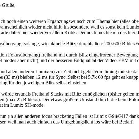
e Grüße,
ch noch einen weiteren Ergänzungswunsch zum Thema hier (alles oben k
wahrscheinlich wieder nicht hilft, insbesondere weil es sonst kein Lu
arte daher hier wieder vor allem Kritik. Dennoch möchte ich das hier d
kusübergang, solange, wie aktuelle Blitze durchhalten: 200-600 Bilder
tion Fokusübergang) freihand mit durch Blitz eingefrorener Bewegung (
SH modes aber nicht) und der besseren Bildqualität der Video-EBV mit
und allen anderen Lumixen) zur Zeit nicht geht. Vom timing müsste das
s (33 ms) bleiben 12 ms für Sync. Selbst bei 5.7k 60 fps geht es knap
ng für den jeweiligen Blitz selbst einstellen.
rde erstmals Freihand Stacks mit Blitz ermöglichen (bisher gehen mit
en (max 25 Bilder/s). Der etwas größere Umstand durch die beim Fokus
ität im Lumix SH-mode.
s tun (in allen anderen focus bracketing Fällen ist Lumix G9ii/GH7 d
sser, weil man auch einfach das Umgebungslicht los wäre bei Bedarf.