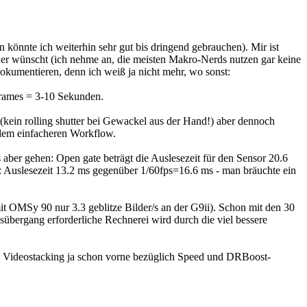
önnte ich weiterhin sehr gut bis dringend gebrauchen). Mir ist
mixer wünscht (ich nehme an, die meisten Makro-Nerds nutzen gar keine
okumentieren, denn ich weiß ja nicht mehr, wo sonst:
/Frames = 3-10 Sekunden.
kein rolling shutter bei Gewackel aus der Hand!) aber dennoch
 dem einfacheren Workflow.
 aber gehen: Open gate beträgt die Auslesezeit für den Sensor 20.6
p: Auslesezeit 13.2 ms gegenüber 1/60fps=16.6 ms - man bräuchte ein
 OMSy 90 nur 3.3 geblitze Bilder/s an der G9ii). Schon mit den 30
übergang erforderliche Rechnerei wird durch die viel bessere
ank Videostacking ja schon vorne bezüglich Speed und DRBoost-