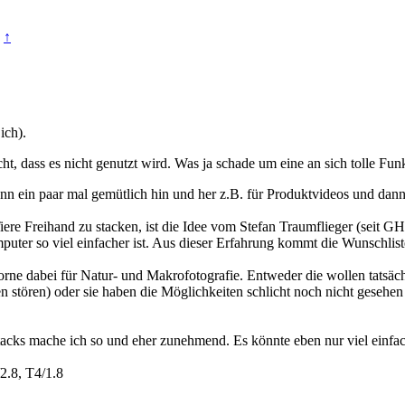
:
↑
ich).
t, dass es nicht genutzt wird. Was ja schade um eine an sich tolle Funkt
nn ein paar mal gemütlich hin und her z.B. für Produktvideos und dan
ere Freihand zu stacken, ist die Idee vom Stefan Traumflieger (seit G
puter so viel einfacher ist. Aus dieser Erfahrung kommt die Wunschlist
 dabei für Natur- und Makrofotografie. Entweder die wollen tatsächlic
stören) oder sie haben die Möglichkeiten schlicht noch nicht gesehen 
tacks mache ich so und eher zunehmend. Es könnte eben nur viel einfac
2.8, T4/1.8