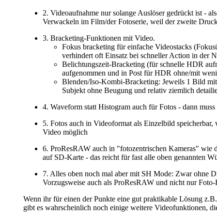
2. Videoaufnahme nur solange Auslöser gedrückt ist - a
Verwackeln im Film/der Fotoserie, weil der zweite Druck 
3. Bracketing-Funktionen mit Video.
Fokus bracketing für einfache Videostacks (Foku
verhindert oft Einsatz bei schneller Action in der N
Belichtungszeit-Bracketing (für schnelle HDR auf
aufgenommen und in Post für HDR ohne/mit wenig 
Blenden/Iso-Kombi-Bracketing: Jeweils 1 Bild mi
Subjekt ohne Beugung und relativ ziemlich detail
4. Waveform statt Histogram auch für Fotos - dann mu
5. Fotos auch in Videoformat als Einzelbild speicherba
Video möglich
6. ProResRAW auch in "fotozentrischen Kameras" wie d
auf SD-Karte - das reicht für fast alle oben genannten 
7. Alles oben noch mal aber mit SH Mode: Zwar ohne DRBo
Vorzugsweise auch als ProResRAW und nicht nur Foto-
Wenn ihr für einen der Punkte eine gut praktikable Lösung z.B
gibt es wahrscheinlich noch einige weitere Videofunktionen, d