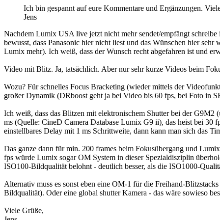
Ich bin gespannt auf eure Kommentare und Ergänzungen. Viel
Jens
Nachdem Lumix USA live jetzt nicht mehr sendet/empfängt schreibe i
bewusst, dass Panasonic hier nicht liest und das Wünschen hier sehr 
Lumix mehr). Ich weiß, dass der Wunsch recht abgefahren ist und erw
Video mit Blitz. Ja, tatsächlich. Aber nur sehr kurze Videos beim Fo
Wozu? Für schnelles Focus Bracketing (wieder mittels der Videofunk
großer Dynamik (DRboost geht ja bei Video bis 60 fps, bei Foto in 
Ich weiß, dass das Blitzen mit elektronischem Shutter bei der G9M2 (
ms (Quelle: CineD Camera Database Lumix G9 ii), das heist bei 30 fp
einstellbares Delay mit 1 ms Schrittweite, dann kann man sich das Timi
Das ganze dann für min. 200 frames beim Fokusübergang und Lumix wü
fps würde Lumix sogar OM System in dieser Spezialdisziplin überhol
ISO100-Bildqualität belohnt - deutlich besser, als die ISO1000-Qual
Alternativ muss es sonst eben eine OM-1 für die Freihand-Blitzstack
Bildqualität). Oder eine global shutter Kamera - das wäre sowieso be
Viele Grüße,
Jens