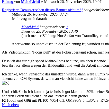
Beitrag
von
MehrLicht!
»
Mittwoch 26. November 2025, 10:07
Registrierte Benutzer sehen diesen Banner nicht!
mbf
hat geschrieben
Mittwoch 26. November 2025, 08:24
Ich bezog mich darauf:
MehrLicht!
hat geschrieben:
↑
Dienstag 25. November 2025, 13:40
(nach meiner Zählung: Nur Stefan von Traumflieger und 
Aber wenns so unpraktisch in der Bedienung ist, wundert es nich
Als Videofunktion "Focus pull" ist der Fokusübergang schön, man ka
Dass ich das für high speed Makro-Fotos benutze, um eben lebende Ti
bewährt vor allem wegen der Bildqualität und weil die Arbeit am Com
Ich denke, wenn Panasonic das umsetzen würde, dann wäre Lumix vorne
Thema von OM System, da will man vielleicht keine zarten Pflänzchen 
Und schließlich: Ich komme ja technisch gut klar, min. 50% meiner S
anderen Foren vielleicht auch das Interesse daran größer.
FZ1000ii und G9ii mit PL100-400/4-6.3, OMS90/3.5, L30/2.8, R7.5/
Nach oben