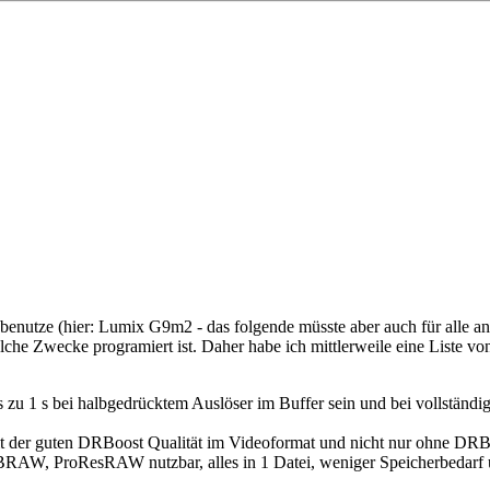
enutze (hier: Lumix G9m2 - das folgende müsste aber auch für alle an
olche Zwecke programiert ist. Daher habe ich mittlerweile eine Liste
s zu 1 s bei halbgedrücktem Auslöser im Buffer sein und bei vollständ
it der guten DRBoost Qualität im Videoformat und nicht nur ohne DRBo
BRAW, ProResRAW nutzbar, alles in 1 Datei, weniger Speicherbedarf u