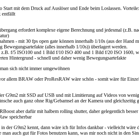
lso Start mit dem Druck auf Auslöser und Ende beim Loslassen. Vortei
entfällt
sübergang erfordert komplexe eigene Berechnung und jedesmal (z.B. n
atur)
nahmen - mit 30 fps open gate können innerhalb 1/10s (aus der Hand m
Bewegungsartefakte (alles innerhalb 1/10s)) überlagert werden.
t z.B. f/5 ISO100 und 1 Bild f/10 ISO 400 und 1 Bild f/20 ISO 1600,
ierten Hintergrund - schnell und daher wenig Bewegungsartefakte
ss man sich nicht immer umgewöhnen
r, vor allem BRAW oder ProResRAW wäre schön - somit wäre für Einzelfo
er G9m2 mit SSD auf USB und mit Limitierung auf Videos von wenige
Wünsche auch ganz ohne Rig/Gebamsel an der Kamera und gleichzeitig g
ost aber dafür mit halbem rolling shutter, daher gelegentlich besser 
Raw speicherbar
. in der G9m2 kennt, dann wäre ich für Infos dankbar - vielleicht wäre
ie man auch gut für Fotos benutzen kann, was mir noch nicht in den Si