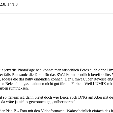
2.8, T4/1.8
ja jetzt die PhotoPage hat, könnte man tatsächlich Fotos auch ohne U
er falls Panasonic die Doku für das RW2-Format endlich bereit stellte
 sodass die das nativ einbinden können. Der Umweg über Reverse e
en Beleuchtungssituationen nicht gut für die Farben. Weil LUMIX mi
arben rumtricksen.
so geheim ist, dann bietet doch wie Leica auch DNG an! Aber mit den
- da wäre ja nichts gewonnen gegenüber normal.
der Plan B - Foto mit den Videoformaten. Wahrscheinlich einfach das 