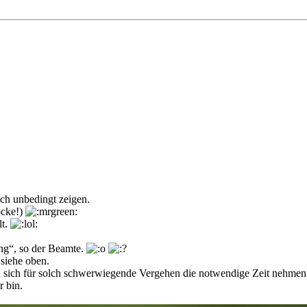
uch unbedingt zeigen.
ocke!)
lt.
ng“, so der Beamte.
 siehe oben.
ten sich für solch schwerwiegende Vergehen die notwendige Zeit nehme
r bin.