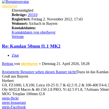
oberbayer
Ehrenmitglied
Beiträge:
20310
Registriert:
Freitag 2. November 2012, 17:43
Wohnort:
Aichach in Bayern
Kontaktdaten:
Kontaktdaten von oberbayer
Website
Re: Kamlan 50mm f1.1 MK2
Zitat
Beitrag
von
oberbayer
»
Dienstag 21. April 2026, 18:28
Registrierte Benutzer sehen diesen Banner nicht!
Dazu ist das Kamlan 
Gruß aus Bayern
Herbert
G9, FZ1000, LX100, Leica 10-25 f1.7 & 42,5 f1.2 & 100-400 F4-6.
Oly 60/f2,8 Macro & 40-150 2.8 PRO, Yi 42.5 F1.8, 7Artisans 50m
MOG Trioplan 100mm f2.8
mein-flickr
mein-Instagram
mein-Facebook