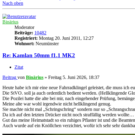
Nach oben
Binärius
Moderator
Beiträge:
10482
Registriert:
Montag 20. Juni 2011, 12:27
Wohnort:
Neumünster
Re: Kamlan 50mm f1.1 MK2
Zitat
Beitrag
von
Binärius
»
Freitag 5. Juni 2026, 18:37
Heute habe ich mir eine neue Fahrradklingel geleistet, die muss ich e
Die StVO. soll ja auch ordentlich bedient werden. (Hellklingende Gl
Die Pozilei hatte die alte bei mir, nach eingehender Prüfung, bemänge
Meine alte war wohl irgendwie nicht hellklingend genug.
Sie machte nicht mal „Schringschring“ sondern nur so „Schrangschra
Da ich auf den letzten Drücker nicht noch straffällig werden wollte…
Gut das meine Heimatstadt so ein ruhiges Pflaster ist und die Beam
Auch wurde auf ein Knöllchen verzichtet, wofür ich sehr sehr dankba