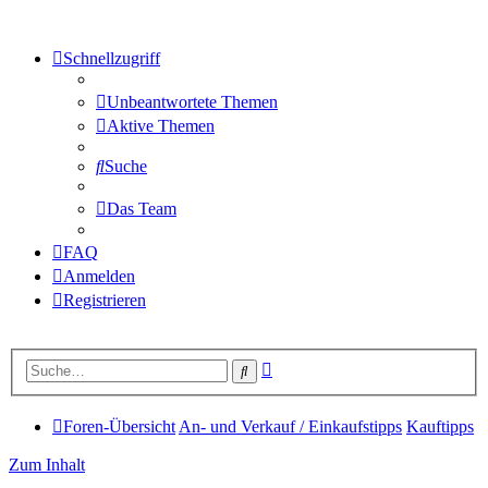
Schnellzugriff
Unbeantwortete Themen
Aktive Themen
Suche
Das Team
FAQ
Anmelden
Registrieren
Erweiterte
Suche
Suche
Foren-Übersicht
An- und Verkauf / Einkaufstipps
Kauftipps
Zum Inhalt