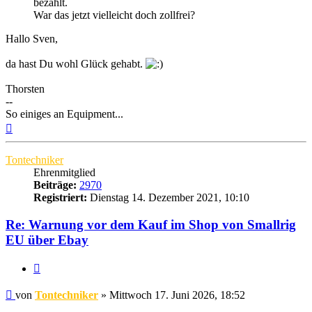
bezahlt.
War das jetzt vielleicht doch zollfrei?
Hallo Sven,
da hast Du wohl Glück gehabt.
Thorsten
--
So einiges an Equipment...
Nach
oben
Tontechniker
Ehrenmitglied
Beiträge:
2970
Registriert:
Dienstag 14. Dezember 2021, 10:10
Re: Warnung vor dem Kauf im Shop von Smallrig
EU über Ebay
Zitat
Beitrag
von
Tontechniker
»
Mittwoch 17. Juni 2026, 18:52