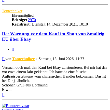
oben
Tontechniker
Ehrenmitglied
Beiträge:
2970
Registriert:
Dienstag 14. Dezember 2021, 10:10
Re: Warnung vor dem Kauf im Shop von Smallrig
EU über Ebay
Zitat
Beitrag
von
Tontechniker
»
Samstag 13. Juni 2026, 11:33
Versuch doch mal, den Kauf bei Ebay zu stornieren. Bei mir hat das
vor etwa einem Jahr geklappt. Ich hatte da eine falsche
Auftragsbestätigung vom chinesischen Händler bekommen. Das ist
bei Dir ja ähnlich.
Schönen Gruß aus Dortmund.
Erwin
Nach
oben