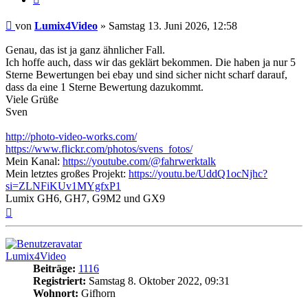
Beitrag
von
Lumix4Video
»
Samstag 13. Juni 2026, 12:58
Genau, das ist ja ganz ähnlicher Fall.
Ich hoffe auch, dass wir das geklärt bekommen. Die haben ja nur 5
Sterne Bewertungen bei ebay und sind sicher nicht scharf darauf,
dass da eine 1 Sterne Bewertung dazukommt.
Viele Grüße
Sven
http://photo-video-works.com/
https://www.flickr.com/photos/svens_fotos/
Mein Kanal:
https://youtube.com/@fahrwerktalk
Mein letztes großes Projekt:
https://youtu.be/UddQ1ocNjhc?
si=ZLNFiKUv1MYgfxP1
Lumix GH6, GH7, G9M2 und GX9
Nach
oben
Lumix4Video
Beiträge:
1116
Registriert:
Samstag 8. Oktober 2022, 09:31
Wohnort:
Gifhorn