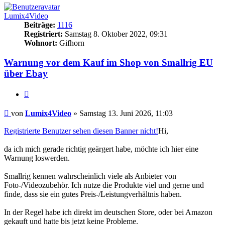
Lumix4Video
Beiträge:
1116
Registriert:
Samstag 8. Oktober 2022, 09:31
Wohnort:
Gifhorn
Warnung vor dem Kauf im Shop von Smallrig EU
über Ebay
Zitat
Beitrag
von
Lumix4Video
»
Samstag 13. Juni 2026, 11:03
Registrierte Benutzer sehen diesen Banner nicht!
Hi,
da ich mich gerade richtig geärgert habe, möchte ich hier eine
Warnung loswerden.
Smallrig kennen wahrscheinlich viele als Anbieter von
Foto-/Videozubehör. Ich nutze die Produkte viel und gerne und
finde, dass sie ein gutes Preis-/Leistungverhältnis haben.
In der Regel habe ich direkt im deutschen Store, oder bei Amazon
gekauft und hatte bis jetzt keine Probleme.