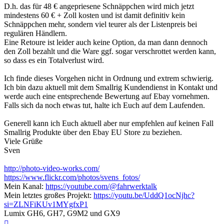
D.h. das für 48 € angepriesene Schnäppchen wird mich jetzt
mindestens 60 € + Zoll kosten und ist damit definitiv kein
Schnäppchen mehr, sondern viel teurer als der Listenpreis bei
regulären Händlern.
Eine Retoure ist leider auch keine Option, da man dann dennoch
den Zoll bezahlt und die Ware ggf. sogar verschrottet werden kann,
so dass es ein Totalverlust wird.
Ich finde dieses Vorgehen nicht in Ordnung und extrem schwierig.
Ich bin dazu aktuell mit dem Smallrig Kundendienst in Kontakt und
werde auch eine entsprechende Bewertung auf Ebay vornehmen.
Falls sich da noch etwas tut, halte ich Euch auf dem Laufenden.
Generell kann ich Euch aktuell aber nur empfehlen auf keinen Fall
Smallrig Produkte über den Ebay EU Store zu beziehen.
Viele Grüße
Sven
http://photo-video-works.com/
https://www.flickr.com/photos/svens_fotos/
Mein Kanal:
https://youtube.com/@fahrwerktalk
Mein letztes großes Projekt:
https://youtu.be/UddQ1ocNjhc?
si=ZLNFiKUv1MYgfxP1
Lumix GH6, GH7, G9M2 und GX9
Nach