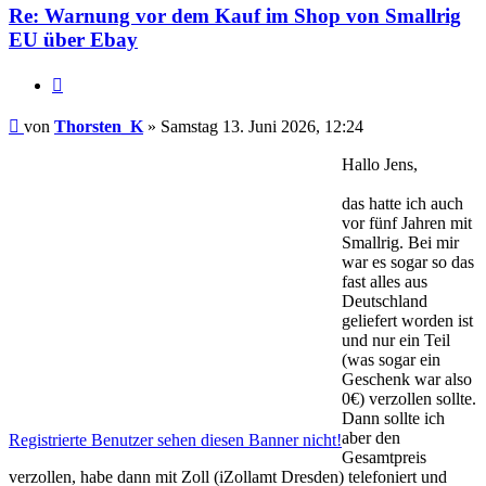
Re: Warnung vor dem Kauf im Shop von Smallrig
EU über Ebay
Zitat
Beitrag
von
Thorsten_K
»
Samstag 13. Juni 2026, 12:24
Hallo Jens,
das hatte ich auch
vor fünf Jahren mit
Smallrig. Bei mir
war es sogar so das
fast alles aus
Deutschland
geliefert worden ist
und nur ein Teil
(was sogar ein
Geschenk war also
0€) verzollen sollte.
Dann sollte ich
aber den
Registrierte Benutzer sehen diesen Banner nicht!
Gesamtpreis
verzollen, habe dann mit Zoll (iZollamt Dresden) telefoniert und