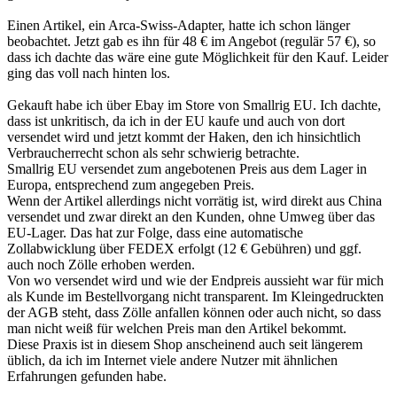
Einen Artikel, ein Arca-Swiss-Adapter, hatte ich schon länger
beobachtet. Jetzt gab es ihn für 48 € im Angebot (regulär 57 €), so
dass ich dachte das wäre eine gute Möglichkeit für den Kauf. Leider
ging das voll nach hinten los.
Gekauft habe ich über Ebay im Store von Smallrig EU. Ich dachte,
dass ist unkritisch, da ich in der EU kaufe und auch von dort
versendet wird und jetzt kommt der Haken, den ich hinsichtlich
Verbraucherrecht schon als sehr schwierig betrachte.
Smallrig EU versendet zum angebotenen Preis aus dem Lager in
Europa, entsprechend zum angegeben Preis.
Wenn der Artikel allerdings nicht vorrätig ist, wird direkt aus China
versendet und zwar direkt an den Kunden, ohne Umweg über das
EU-Lager. Das hat zur Folge, dass eine automatische
Zollabwicklung über FEDEX erfolgt (12 € Gebühren) und ggf.
auch noch Zölle erhoben werden.
Von wo versendet wird und wie der Endpreis aussieht war für mich
als Kunde im Bestellvorgang nicht transparent. Im Kleingedruckten
der AGB steht, dass Zölle anfallen können oder auch nicht, so dass
man nicht weiß für welchen Preis man den Artikel bekommt.
Diese Praxis ist in diesem Shop anscheinend auch seit längerem
üblich, da ich im Internet viele andere Nutzer mit ähnlichen
Erfahrungen gefunden habe.