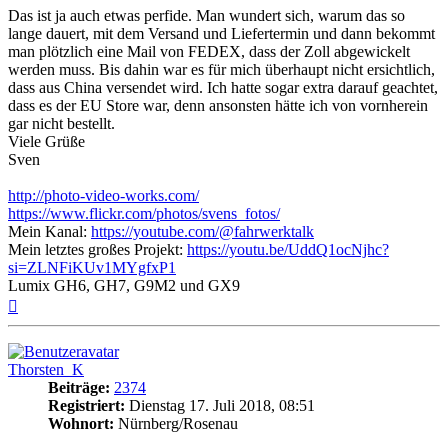
Das ist ja auch etwas perfide. Man wundert sich, warum das so
lange dauert, mit dem Versand und Liefertermin und dann bekommt
man plötzlich eine Mail von FEDEX, dass der Zoll abgewickelt
werden muss. Bis dahin war es für mich überhaupt nicht ersichtlich,
dass aus China versendet wird. Ich hatte sogar extra darauf geachtet,
dass es der EU Store war, denn ansonsten hätte ich von vornherein
gar nicht bestellt.
Viele Grüße
Sven
http://photo-video-works.com/
https://www.flickr.com/photos/svens_fotos/
Mein Kanal:
https://youtube.com/@fahrwerktalk
Mein letztes großes Projekt:
https://youtu.be/UddQ1ocNjhc?
si=ZLNFiKUv1MYgfxP1
Lumix GH6, GH7, G9M2 und GX9
Nach
oben
Thorsten_K
Beiträge:
2374
Registriert:
Dienstag 17. Juli 2018, 08:51
Wohnort:
Nürnberg/Rosenau