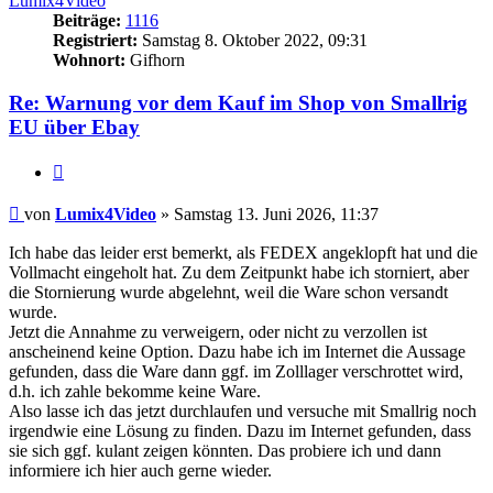
Lumix4Video
Beiträge:
1116
Registriert:
Samstag 8. Oktober 2022, 09:31
Wohnort:
Gifhorn
Re: Warnung vor dem Kauf im Shop von Smallrig
EU über Ebay
Zitat
Beitrag
von
Lumix4Video
»
Samstag 13. Juni 2026, 11:37
Ich habe das leider erst bemerkt, als FEDEX angeklopft hat und die
Vollmacht eingeholt hat. Zu dem Zeitpunkt habe ich storniert, aber
die Stornierung wurde abgelehnt, weil die Ware schon versandt
wurde.
Jetzt die Annahme zu verweigern, oder nicht zu verzollen ist
anscheinend keine Option. Dazu habe ich im Internet die Aussage
gefunden, dass die Ware dann ggf. im Zolllager verschrottet wird,
d.h. ich zahle bekomme keine Ware.
Also lasse ich das jetzt durchlaufen und versuche mit Smallrig noch
irgendwie eine Lösung zu finden. Dazu im Internet gefunden, dass
sie sich ggf. kulant zeigen könnten. Das probiere ich und dann
informiere ich hier auch gerne wieder.