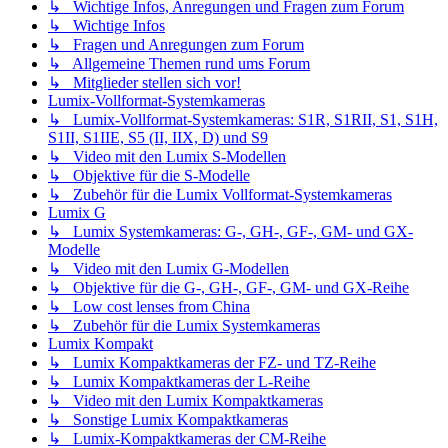
↳ Wichtige Infos, Anregungen und Fragen zum Forum
↳ Wichtige Infos
↳ Fragen und Anregungen zum Forum
↳ Allgemeine Themen rund ums Forum
↳ Mitglieder stellen sich vor!
Lumix-Vollformat-Systemkameras
↳ Lumix-Vollformat-Systemkameras: S1R, S1RII, S1, S1H,
S1II, S1IIE, S5 (II, IIX, D) und S9
↳ Video mit den Lumix S-Modellen
↳ Objektive für die S-Modelle
↳ Zubehör für die Lumix Vollformat-Systemkameras
Lumix G
↳ Lumix Systemkameras: G-, GH-, GF-, GM- und GX-
Modelle
↳ Video mit den Lumix G-Modellen
↳ Objektive für die G-, GH-, GF-, GM- und GX-Reihe
↳ Low cost lenses from China
↳ Zubehör für die Lumix Systemkameras
Lumix Kompakt
↳ Lumix Kompaktkameras der FZ- und TZ-Reihe
↳ Lumix Kompaktkameras der L-Reihe
↳ Video mit den Lumix Kompaktkameras
↳ Sonstige Lumix Kompaktkameras
↳ Lumix-Kompaktkameras der CM-Reihe