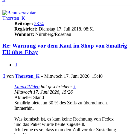
oben
Thorsten_K
Beiträge:
2374
Registriert:
Dienstag 17. Juli 2018, 08:51
Wohnort:
Nürnberg/Rosenau
Re: Warnung vor dem Kauf im Shop von Smallrig
EU über Ebay
Zitat
Beitrag
von
Thorsten_K
»
Mittwoch 17. Juni 2026, 15:40
Lumix4Video
hat geschrieben:
↑
Mittwoch 17. Juni 2026, 15:26
Aktueller Stand
Smallrig bietet an 30 % des Zolls zu übernehmen.
Immerhin.
Was komisch ist, es kam keine Rechnung von Fedex
und das Paket wurde heute zugestellt.
Ich kenne es so, dass man den Zoll vor der Zustellung