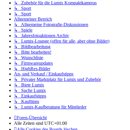
↳ Zubehör für die Lumix Kompaktkameras
↳ Sport
↳ Sport
Allgemeiner Bereich
↳ Allgemeine Fotografie-Diskussionen
↳ Spiele
↳ Jahresfotoaktionen Archiv
↳ Lumix-Lounge (offen für alle, aber ohne Bilder)
↳ Bildbearbeitung
↳ Bitte bearbeiten!
↳ Wunschliste
↳ Firmwareupdates
↳ HighRes-Bilder
An- und Verkauf / Einkaufstipps
↳ Privater Marktplatz für Lumix und Zubehör
↳ Biete Lumix
↳ Suche Lumix
↳ Einkaufstipps
↳ Kauftipps
↳ Lumix-Kaufberatung für Mitglieder
Foren-Übersicht
Alle Zeiten sind
UTC+01:00
Alle Cookies des Boards löschen