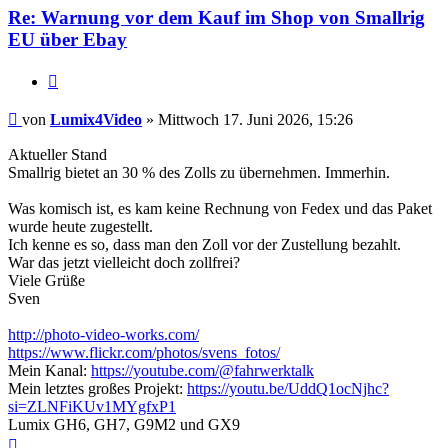
Re: Warnung vor dem Kauf im Shop von Smallrig
EU über Ebay
Zitat
Beitrag
von
Lumix4Video
»
Mittwoch 17. Juni 2026, 15:26
Aktueller Stand
Smallrig bietet an 30 % des Zolls zu übernehmen. Immerhin.
Was komisch ist, es kam keine Rechnung von Fedex und das Paket
wurde heute zugestellt.
Ich kenne es so, dass man den Zoll vor der Zustellung bezahlt.
War das jetzt vielleicht doch zollfrei?
Viele Grüße
Sven
http://photo-video-works.com/
https://www.flickr.com/photos/svens_fotos/
Mein Kanal:
https://youtube.com/@fahrwerktalk
Mein letztes großes Projekt:
https://youtu.be/UddQ1ocNjhc?
si=ZLNFiKUv1MYgfxP1
Lumix GH6, GH7, G9M2 und GX9
Nach