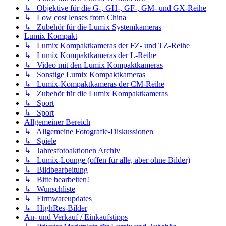
↳ Objektive für die G-, GH-, GF-, GM- und GX-Reihe
↳ Low cost lenses from China
↳ Zubehör für die Lumix Systemkameras
Lumix Kompakt
↳ Lumix Kompaktkameras der FZ- und TZ-Reihe
↳ Lumix Kompaktkameras der L-Reihe
↳ Video mit den Lumix Kompaktkameras
↳ Sonstige Lumix Kompaktkameras
↳ Lumix-Kompaktkameras der CM-Reihe
↳ Zubehör für die Lumix Kompaktkameras
↳ Sport
↳ Sport
Allgemeiner Bereich
↳ Allgemeine Fotografie-Diskussionen
↳ Spiele
↳ Jahresfotoaktionen Archiv
↳ Lumix-Lounge (offen für alle, aber ohne Bilder)
↳ Bildbearbeitung
↳ Bitte bearbeiten!
↳ Wunschliste
↳ Firmwareupdates
↳ HighRes-Bilder
An- und Verkauf / Einkaufstipps