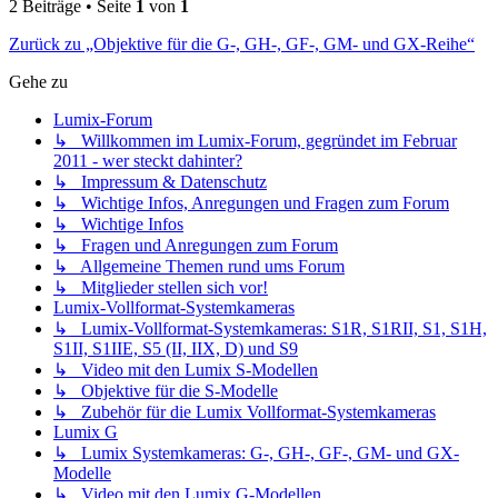
2 Beiträge • Seite
1
von
1
Zurück zu „Objektive für die G-, GH-, GF-, GM- und GX-Reihe“
Gehe zu
Lumix-Forum
↳ Willkommen im Lumix-Forum, gegründet im Februar
2011 - wer steckt dahinter?
↳ Impressum & Datenschutz
↳ Wichtige Infos, Anregungen und Fragen zum Forum
↳ Wichtige Infos
↳ Fragen und Anregungen zum Forum
↳ Allgemeine Themen rund ums Forum
↳ Mitglieder stellen sich vor!
Lumix-Vollformat-Systemkameras
↳ Lumix-Vollformat-Systemkameras: S1R, S1RII, S1, S1H,
S1II, S1IIE, S5 (II, IIX, D) und S9
↳ Video mit den Lumix S-Modellen
↳ Objektive für die S-Modelle
↳ Zubehör für die Lumix Vollformat-Systemkameras
Lumix G
↳ Lumix Systemkameras: G-, GH-, GF-, GM- und GX-
Modelle
↳ Video mit den Lumix G-Modellen