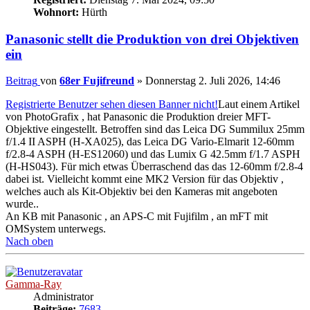
Wohnort:
Hürth
Panasonic stellt die Produktion von drei Objektiven
ein
Beitrag
von
68er Fujifreund
»
Donnerstag 2. Juli 2026, 14:46
Registrierte Benutzer sehen diesen Banner nicht!
Laut einem Artikel
von PhotoGrafix , hat Panasonic die Produktion dreier MFT-
Objektive eingestellt. Betroffen sind das Leica DG Summilux 25mm
f/1.4 II ASPH (H-XA025), das Leica DG Vario-Elmarit 12-60mm
f/2.8-4 ASPH (H-ES12060) und das Lumix G 42.5mm f/1.7 ASPH
(H-HS043). Für mich etwas Überraschend das das 12-60mm f/2.8-4
dabei ist. Vielleicht kommt eine MK2 Version für das Objektiv ,
welches auch als Kit-Objektiv bei den Kameras mit angeboten
wurde..
An KB mit Panasonic , an APS-C mit Fujifilm , an mFT mit
OMSystem unterwegs.
Nach oben
Gamma-Ray
Administrator
Beiträge:
7683