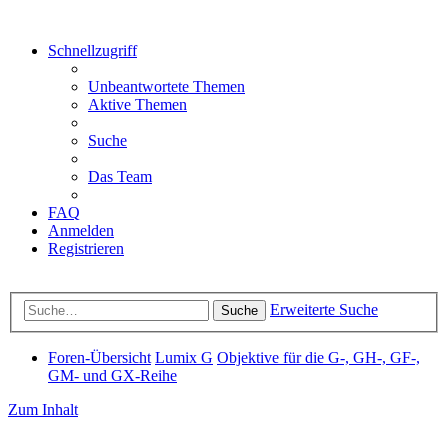
Schnellzugriff
Unbeantwortete Themen
Aktive Themen
Suche
Das Team
FAQ
Anmelden
Registrieren
Erweiterte Suche
Suche
Foren-Übersicht
Lumix G
Objektive für die G-, GH-, GF-,
GM- und GX-Reihe
Zum Inhalt